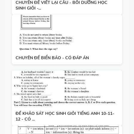
CHUYÊN ĐỀ VIẾT LẠI CÂU - BỒI DƯỠNG HỌC
SINH GIỎI -...
CHUYÊN ĐỀ BIỂN BÁO - CÓ ĐÁP ÁN
ĐỀ KHẢO SÁT HỌC SINH GIỎI TIẾNG ANH 10-11-
12 - CÓ ...