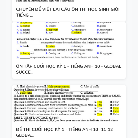
CHUYÊN ĐỀ VIẾT LẠI CÂU ÔN THI HỌC SINH GIỎI
TIẾNG ...
ÔN TẬP CUỐI HỌC KỲ 1 - TIẾNG ANH 10 - GLOBAL
SUCCE...
ĐỀ THI CUỐI HỌC KỲ 1 - TIẾNG ANH 10 -11-12 -
GLOBA...