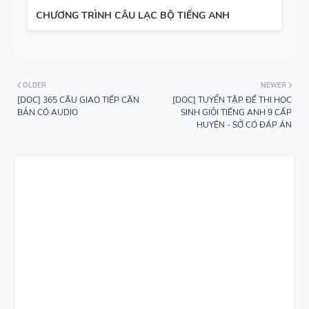
CHƯƠNG TRÌNH CÂU LẠC BỘ TIẾNG ANH
OLDER
NEWER
[DOC] 365 CÂU GIAO TIẾP CĂN
[DOC] TUYỂN TẬP ĐỀ THI HỌC
BẢN CÓ AUDIO
SINH GIỎI TIẾNG ANH 9 CẤP
HUYỆN - SỞ CÓ ĐÁP ÁN