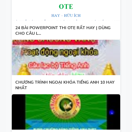
24 BÀI POWERPOINT THI OTE RẤT HAY | DÙNG
CHO CÂU L...
CHƯƠNG TRÌNH NGOẠI KHÓA TIẾNG ANH 10 HAY
NHẤT