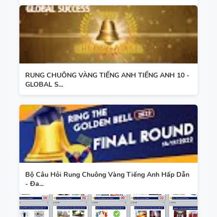
KHẢO -
TIẾNG ANH
10 -
GLOBAL
13 THÌ
SUCCESS -
TRONG
CÓ TÍCH
RUNG CHUÔNG VÀNG TIẾNG ANH TIẾNG ANH 10 -
GLOBAL S...
TIẾNG ANH
HỢP NĂNG
LỰC SỐ -
CẢ NĂM
TỪ VỰNG
VÀ NGỮ
PHÁP -
Bộ Câu Hỏi Rung Chuông Vàng Tiếng Anh Hấp Dẫn
TIẾNG ANH
- Đa...
6 - HỌC KỲ
1 - FILE
BẢNG
WORD +