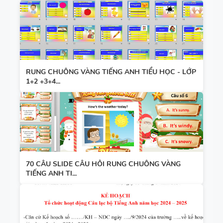
UNIT VÀ
CÁC
BÀI TẬP
CHUYÊN ĐỀ
SẮP XẾP
NGỮ PHÁP
TỪ THÀNH
- TIẾNG
CÂU VÀ
ANH 9 -
RUNG CHUÔNG VÀNG TIẾNG ANH TIỂU HỌC - LỚP
1+2 +3+4...
ĐIỀN TỪ
GLOBAL
VÀO CHỖ
SUCCESS -
TÀI LIỆU
TRỐNG -
ÔN VÀO 10
DẠY NÓI
TIẾNG ANH
SPEAKING -
7 - HỌC KỲ
TIẾNG ANH
1 - GLOBAL
7 - GLOBAL
SUCCESS -
70 CÂU SLIDE CÂU HỎI RUNG CHUÔNG VÀNG
TIẾNG ANH TI...
SUCCESS -
CÓ ĐÁP ÁN
BÀI TẬP
HỌC KỲ 1
LUYỆN
NGHE -