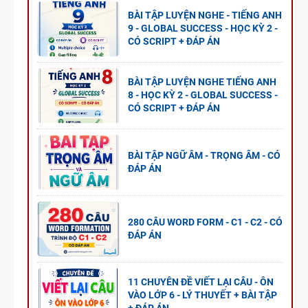
BÀI TẬP LUYỆN NGHE - TIẾNG ANH
9 - GLOBAL SUCCESS - HỌC KỲ 2 -
CÓ SCRIPT + ĐÁP ÁN
BÀI TẬP LUYỆN NGHE TIẾNG ANH
8 - HỌC KỲ 2 - GLOBAL SUCCESS -
CÓ SCRIPT + ĐÁP ÁN
BÀI TẬP NGỮ ÂM - TRỌNG ÂM - CÓ
ĐÁP ÁN
280 CÂU WORD FORM - C1 - C2 - CÓ
ĐÁP ÁN
11 CHUYÊN ĐỀ VIẾT LẠI CÂU - ÔN
VÀO LỚP 6 - LÝ THUYẾT + BÀI TẬP