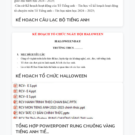
TIẾNG ANH
9 - GLOBAL
SUCCESS -
KẾ HOẠCH CÂU LẠC BỘ TIẾNG ANH
BÀI TẬP
HỌC KỲ 2 -
LUYỆN
CÓ SCRIPT
NGHE
+ ĐÁP ÁN
TIẾNG ANH
8 - HỌC KỲ
2 - GLOBAL
TỪ VỰNG -
SUCCESS -
KẾ HOẠCH TỔ CHỨC HALLOWEEN
NGỮ PHÁP
CÓ SCRIPT
- TIẾNG
+ ĐÁP ÁN
ANH 7 -
GLOBAL
SUCCESS -
GIÁO ÁN
HỌC KỲ 1
TỔNG HỢP POWERPOINT RUNG CHUÔNG VÀNG
THAM
TIẾNG ANH TIỂ...