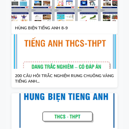
WORD
ẢNH MINH
FORM -
HỌA
TIẾNG ANH
HÙNG BIỆN TIẾNG ANH 8-9
11 -
GLOBAL
SUCCESS -
HỌC KỲ 1 -
CÓ ĐÁP ÁN
200 CÂU HỎI TRẮC NGHIỆM RUNG CHUÔNG VÀNG
TIẾNG ANH...