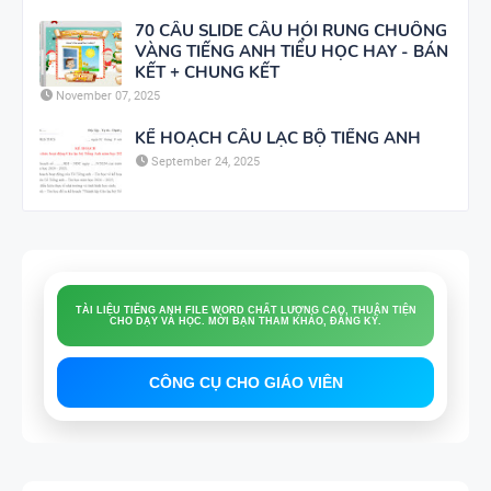
70 CÂU SLIDE CÂU HỎI RUNG CHUÔNG
VÀNG TIẾNG ANH TIỂU HỌC HAY - BÁN
KẾT + CHUNG KẾT
November 07, 2025
KẾ HOẠCH CÂU LẠC BỘ TIẾNG ANH
September 24, 2025
FILE WORD: ĐỀ THI, ĐỀ CƯƠNG, BÀI KIỂM TRA, BÀI TẬP LÀM THÊM,
LUYỆN NGHE, ÔN VÀO 10, TỐT NGHIỆP THPT
CÔNG CỤ CHO GIÁO VIÊN