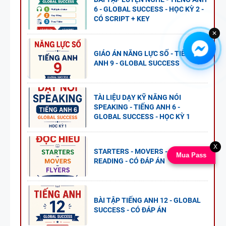
6 - GLOBAL SUCCESS - HỌC KỲ 2 -
CÓ SCRIPT + KEY
✕
GIÁO ÁN NĂNG LỰC SỐ - TIẾNG
ANH 9 - GLOBAL SUCCESS
TÀI LIỆU DẠY KỸ NĂNG NÓI
SPEAKING - TIẾNG ANH 6 -
GLOBAL SUCCESS - HỌC KỲ 1
X
STARTERS - MOVERS - FLYERS
Mua Pass
READING - CÓ ĐÁP ÁN
BÀI TẬP TIẾNG ANH 12 - GLOBAL
SUCCESS - CÓ ĐÁP ÁN