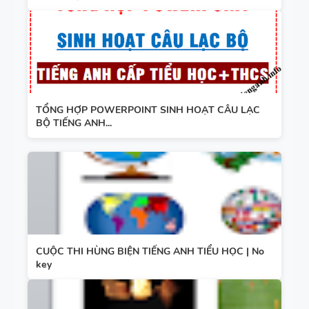
TỔNG HỢP POWERPOINT SINH HOẠT CÂU LẠC
BỘ TIẾNG ANH...
CUỘC THI HÙNG BIỆN TIẾNG ANH TIỂU HỌC | No
key