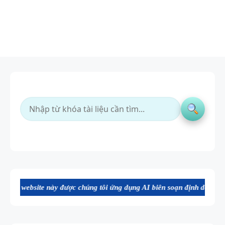
 này được chúng tôi ứng dụng AI biên soạn định dạng file Word chất l