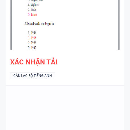
TIẾNG ANH
4 -
CAMBRIDG
E
SPEAKING
WHEEL -
TIẾNG ANH
XÁC NHẬN TẢI
5 - GLOBAL
SUCCESS
CÂU LẠC BỘ TIẾNG ANH
BẢNG
WORD
FORM
THEO TỪNG
UNIT ( CÓ