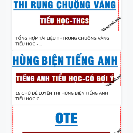
TỔNG HỢP TÀI LIỆU THI RUNG CHUÔNG VÀNG
TIỂU HỌC - ...
15 CHỦ ĐỀ LUYỆN THI HÙNG BIỆN TIẾNG ANH
TIỂU HỌC C...