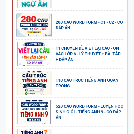
280 CÂU WORD FORM - C1 - C2 - CÓ
ĐÁP ÁN
11 CHUYÊN ĐỀ VIẾT LẠI CÂU - ÔN
VÀO LỚP 6 - LÝ THUYẾT + BÀI TẬP
+ ĐÁP ÁN
110 CẤU TRÚC TIẾNG ANH QUAN
TRỌNG
520 CÂU WORD FORM - LUYỆN HỌC
SINH GIỎI - TIẾNG ANH 9 - CÓ ĐÁP
ÁN