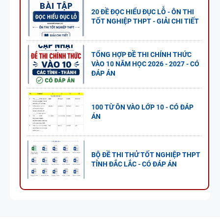
20 ĐỀ ĐỌC HIỂU ĐỤC LỖ - ÔN THI
TỐT NGHIỆP THPT - GIẢI CHI TIẾT
TỔNG HỢP ĐỀ THI CHÍNH THỨC
VÀO 10 NĂM HỌC 2026 - 2027 - CÓ
ĐÁP ÁN
100 TỪ ÔN VÀO LỚP 10 - CÓ ĐÁP
ÁN
BỘ ĐỀ THI THỬ TỐT NGHIỆP THPT
TỈNH ĐẮC LẮC - CÓ ĐÁP ÁN