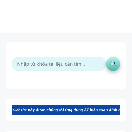
e này được chúng tôi ứng dụng AI biên soạn định dạng file Word chất 