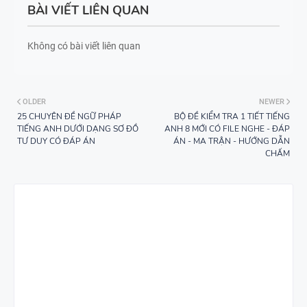
9 - GLOBAL
BÀI VIẾT LIÊN QUAN
SUCCESS -
BÀI TẬP
HỌC KỲ 2 -
Không có bài viết liên quan
LUYỆN
CÓ SCRIPT
NGHE
+ ĐÁP ÁN
TIẾNG ANH
OLDER
NEWER
8 - HỌC KỲ
25 CHUYÊN ĐỀ NGỮ PHÁP
BỘ ĐỀ KIỂM TRA 1 TIẾT TIẾNG
TIẾNG ANH DƯỚI DẠNG SƠ ĐỒ
ANH 8 MỚI CÓ FILE NGHE - ĐÁP
2 - GLOBAL
TƯ DUY CÓ ĐÁP ÁN
ÁN - MA TRẬN - HƯỚNG DẪN
BÀI TẬP
SUCCESS -
CHẤM
NGỮ ÂM -
CÓ SCRIPT
TRỌNG ÂM
+ ĐÁP ÁN
- CÓ ĐÁP
ÁN
280 CÂU
WORD
FORM - C1