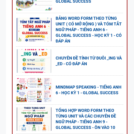
GLOBAL SUCCESS
BẢNG WORD FORM THEO TỪNG
UNIT ( CÓ MỞ RỘNG ) VÀ TÓM TẮT
NGỮ PHÁP - TIẾNG ANH 6 -
GLOBAL SUCCESS - HỌC KỲ 1 - CÓ
ĐÁP ÁN
CHUYÊN ĐỀ TÍNH TỪ ĐUÔI _ING VÀ
_ED - CÓ ĐÁP ÁN
MINDMAP SPEAKING - TIẾNG ANH
6 - HỌC KỲ 1 - GLOBAL SUCCESS
TỔNG HỢP WORD FORM THEO
TỪNG UNIT VÀ CÁC CHUYÊN ĐỀ
NGỮ PHÁP - TIẾNG ANH 9 -
GLOBAL SUCCESS - ÔN VÀO 10