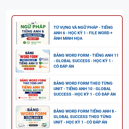
WORD
UNIT - HỌC
FORM
KỲ 1 - CÓ
THEO TỪNG
ĐÁP ÁN
TỪ VỰNG VÀ NGỮ PHÁP - TIẾNG
UNIT -
ANH 6 - HỌC KỲ 1 - FILE WORD +
TIẾNG ANH
ẢNH MINH HỌA
7 - GLOBAL
SUCCESS -
BẢNG WORD FORM - TIẾNG ANH 11
HỌC KỲ 1 -
- GLOBAL SUCCESS - HỌC KỲ 1 -
CÓ ĐÁP ÁN
CÓ ĐÁP ÁN
BẢNG WORD FORM THEO TỪNG
UNIT - TIẾNG ANH 10 - GLOBAL
SUCCESS - HỌC KỲ 1 - CÓ ĐÁP ÁN
BẢNG WORD FORM TIẾNG ANH 8 -
GLOBAL SUCCESS THEO TỪNG
UNIT - HỌC KỲ 1 - CÓ ĐÁP ÁN