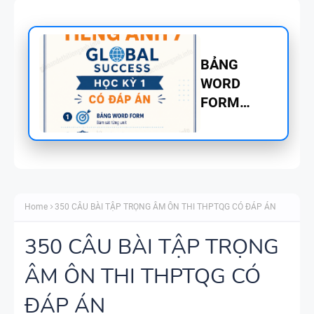
TÓM TẮT
CÁC
CHUYÊN ĐỀ
NGỮ PHÁP
TIẾNG ANH
- PDF AI
SPEAKING
TIẾNG ANH
Home
350 CÂU BÀI TẬP TRỌNG ÂM ÔN THI THPTQG CÓ ĐÁP ÁN
3
350 CÂU BÀI TẬP TRỌNG
ÂM ÔN THI THPTQG CÓ
SPEAKING -
ĐÁP ÁN
TIẾNG ANH