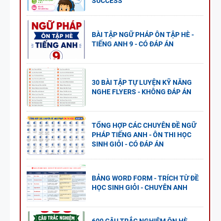
SUCCESS
BÀI TẬP NGỮ PHÁP ÔN TẬP HÈ -
TIẾNG ANH 9 - CÓ ĐÁP ÁN
30 BÀI TẬP TỰ LUYỆN KỸ NĂNG
NGHE FLYERS - KHÔNG ĐÁP ÁN
TỔNG HỢP CÁC CHUYÊN ĐỀ NGỮ
PHÁP TIẾNG ANH - ÔN THI HỌC
SINH GIỎI - CÓ ĐÁP ÁN
BẢNG WORD FORM - TRÍCH TỪ ĐỀ
HỌC SINH GIỎI - CHUYÊN ANH