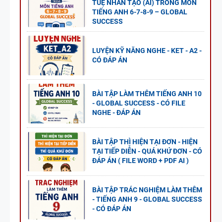
TUỆ NHÂN TẠO (AI) TRONG MÔN
TIẾNG ANH 6-7-8-9 – GLOBAL
SUCCESS
LUYỆN KỸ NĂNG NGHE - KET - A2 -
CÓ ĐÁP ÁN
BÀI TẬP LÀM THÊM TIẾNG ANH 10
- GLOBAL SUCCESS - CÓ FILE
NGHE - ĐÁP ÁN
BÀI TẬP THÌ HIỆN TẠI ĐƠN - HIỆN
TẠI TIẾP DIỄN - QUÁ KHỨ ĐƠN - CÓ
ĐÁP ÁN ( FILE WORD + PDF AI )
BÀI TẬP TRÁC NGHIỆM LÀM THÊM
- TIẾNG ANH 9 - GLOBAL SUCCESS
- CÓ ĐÁP ÁN