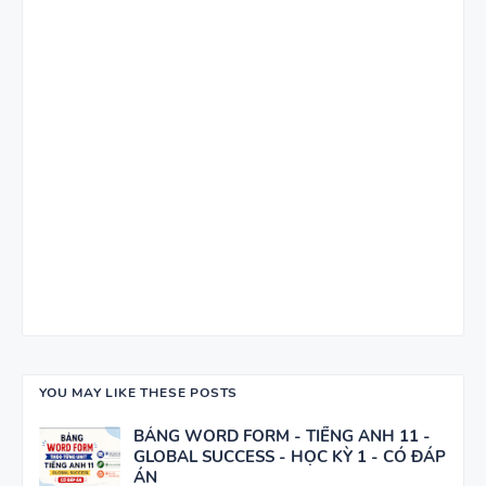
- C2 - CÓ
ĐÁP ÁN
11 CHUYÊN
ĐỀ VIẾT LẠI
CÂU - ÔN
VÀO LỚP 6
- LÝ
THUYẾT +
TỪ VỰNG
BÀI TẬP +
VÀ NGỮ
ĐÁP ÁN
PHÁP -
TIẾNG ANH
6 - HỌC KỲ
YOU MAY LIKE THESE POSTS
1 - FILE
BẢNG WORD FORM - TIẾNG ANH 11 -
BẢNG
WORD +
GLOBAL SUCCESS - HỌC KỲ 1 - CÓ ĐÁP
WORD
ẢNH MINH
ÁN