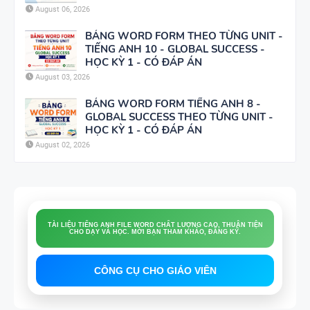
FORM -
August 06, 2026
HỌA
TIẾNG ANH
BẢNG WORD FORM THEO TỪNG UNIT -
11 -
TIẾNG ANH 10 - GLOBAL SUCCESS -
HỌC KỲ 1 - CÓ ĐÁP ÁN
GLOBAL
August 03, 2026
BẢNG
SUCCESS -
WORD
BẢNG WORD FORM TIẾNG ANH 8 -
HỌC KỲ 1 -
GLOBAL SUCCESS THEO TỪNG UNIT -
FORM
CÓ ĐÁP ÁN
HỌC KỲ 1 - CÓ ĐÁP ÁN
THEO TỪNG
August 02, 2026
UNIT -
TIẾNG ANH
BẢNG
10 -
WORD
GLOBAL
FILE WORD: ĐỀ THI, ĐỀ CƯƠNG, BÀI KIỂM TRA, BÀI TẬP LÀM THÊM,
FORM
SUCCESS -
LUYỆN NGHE, ÔN VÀO 10, TỐT NGHIỆP THPT
TIẾNG ANH
HỌC KỲ 1 -
8 - GLOBAL
CÓ ĐÁP ÁN
CÔNG CỤ CHO GIÁO VIÊN
SUCCESS
BẢNG
THEO TỪNG