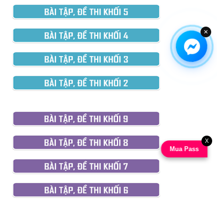
✕
X
Mua Pass