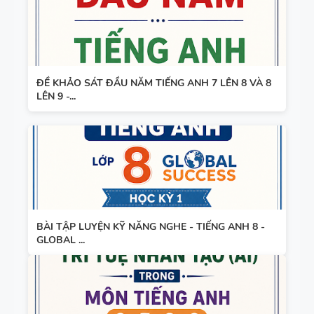
CÁC
SUCCESS -
CHUYÊN ĐỀ
HỌC KỲ 1 -
NGỮ PHÁP
CÓ ĐÁP ÁN
TIẾNG ANH
ĐỀ KHẢO SÁT ĐẦU NĂM TIẾNG ANH 7 LÊN 8 VÀ 8
- PDF AI
LÊN 9 -...
BÀI TẬP LUYỆN KỸ NĂNG NGHE - TIẾNG ANH 8 -
GLOBAL ...