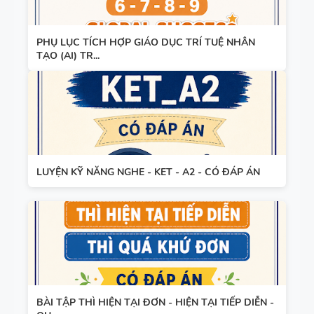
PHỤ LỤC TÍCH HỢP GIÁO DỤC TRÍ TUỆ NHÂN
TẠO (AI) TR...
LUYỆN KỸ NĂNG NGHE - KET - A2 - CÓ ĐÁP ÁN
BÀI TẬP THÌ HIỆN TẠI ĐƠN - HIỆN TẠI TIẾP DIỄN -