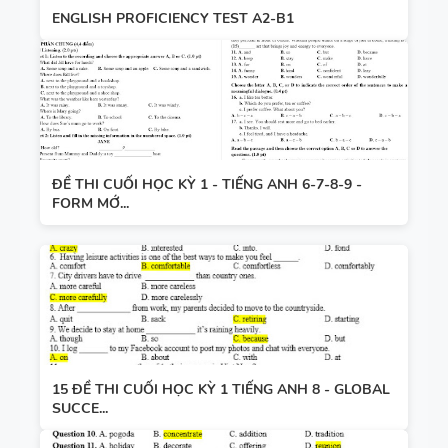
ENGLISH PROFICIENCY TEST A2-B1
ĐỀ THI CUỐI HỌC KỲ 1 - TIẾNG ANH 6-7-8-9 -
FORM MỚ...
15 ĐỀ THI CUỐI HỌC KỲ 1 TIẾNG ANH 8 - GLOBAL
SUCCE...