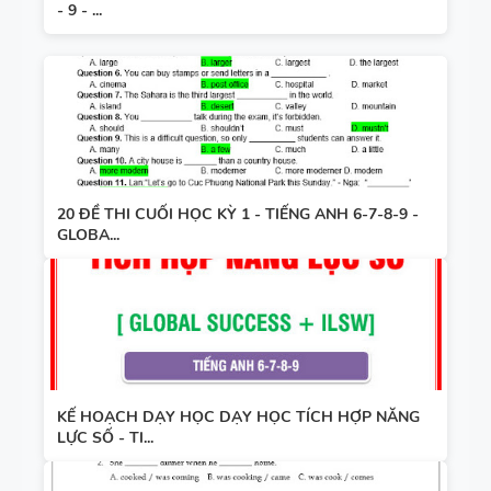
- 9 - ...
20 ĐỀ THI CUỐI HỌC KỲ 1 - TIẾNG ANH 6-7-8-9 -
GLOBA...
KẾ HOẠCH DẠY HỌC DẠY HỌC TÍCH HỢP NĂNG
LỰC SỐ - TI...