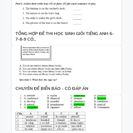
TỔNG HỢP ĐỀ THI HỌC SINH GIỎI TIẾNG ANH 6-
7-8-9 CÓ...
CHUYÊN ĐỀ BIỂN BÁO - CÓ ĐÁP ÁN