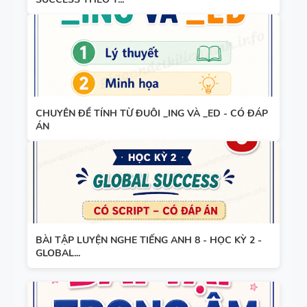
8 - HỌC KỲ
2 - GLOBAL
BÀI TẬP
SUCCESS -
NGỮ ÂM -
CÓ SCRIPT
TRỌNG ÂM
+ ĐÁP ÁN
- CÓ ĐÁP
ÁN
CHUYÊN ĐỀ TÍNH TỪ ĐUÔI _ING VÀ _ED - CÓ ĐÁP
ÁN
280 CÂU
WORD
FORM - C1
- C2 - CÓ
ĐÁP ÁN
BÀI TẬP LUYỆN NGHE TIẾNG ANH 8 - HỌC KỲ 2 -
GLOBAL...
11 CHUYÊN
ĐỀ VIẾT LẠI
CÂU - ÔN