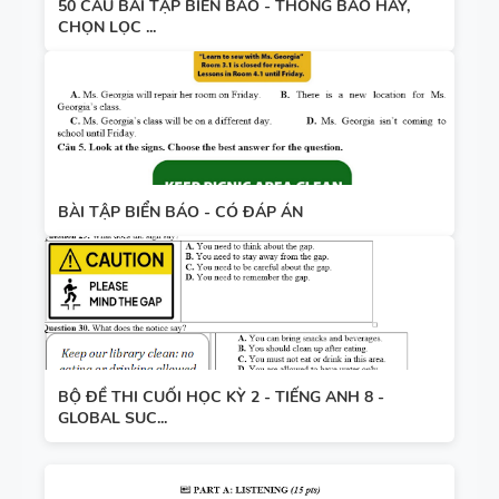
50 CÂU BÀI TẬP BIỂN BÁO - THÔNG BÁO HAY,
CHỌN LỌC ...
BÀI TẬP BIỂN BÁO - CÓ ĐÁP ÁN
BỘ ĐỀ THI CUỐI HỌC KỲ 2 - TIẾNG ANH 8 -
GLOBAL SUC...