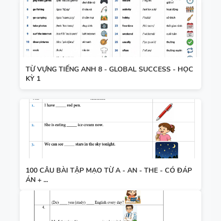
TỪ VỰNG TIẾNG ANH 8 - GLOBAL SUCCESS - HỌC
KỲ 1
100 CÂU BÀI TẬP MẠO TỪ A - AN - THE - CÓ ĐÁP
ÁN + ...