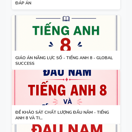
ĐÁP ÁN
FORM
CÓ ĐÁP ÁN
THEO TỪNG
UNIT -
TIẾNG ANH
BẢNG
10 -
WORD
GLOBAL
FORM
SUCCESS -
GIÁO ÁN NĂNG LỰC SỐ - TIẾNG ANH 8 - GLOBAL
TIẾNG ANH
HỌC KỲ 1 -
SUCCESS
8 - GLOBAL
CÓ ĐÁP ÁN
SUCCESS
BẢNG
THEO TỪNG
WORD
UNIT - HỌC
FORM
KỲ 1 - CÓ
THEO TỪNG
ĐÁP ÁN
ĐỀ KHẢO SÁT CHẤT LƯỢNG ĐẦU NĂM - TIẾNG
UNIT -
ANH 8 VÀ TI...
TIẾNG ANH
TÓM TẮT
7 - GLOBAL