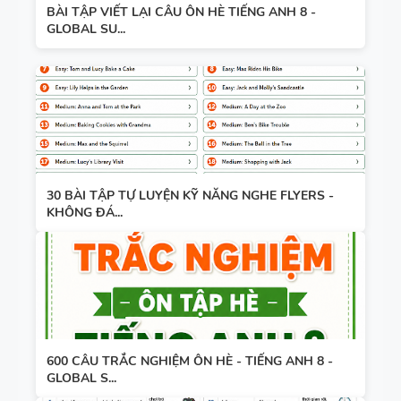
BÀI TẬP VIẾT LẠI CÂU ÔN HÈ TIẾNG ANH 8 -
GLOBAL SU...
30 BÀI TẬP TỰ LUYỆN KỸ NĂNG NGHE FLYERS -
KHÔNG ĐÁ...
600 CÂU TRẮC NGHIỆM ÔN HÈ - TIẾNG ANH 8 -
GLOBAL S...