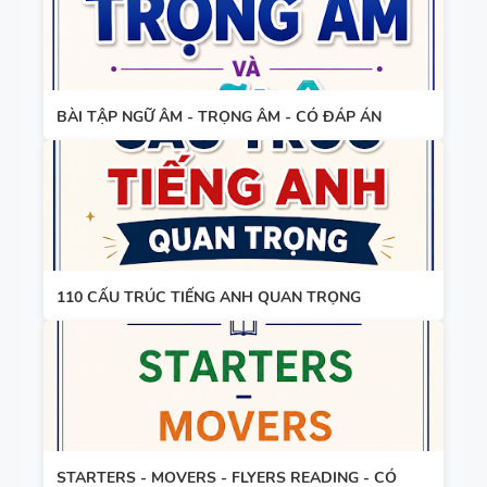
VÀO LỚP 6
- LÝ
THUYẾT +
TỪ VỰNG
BÀI TẬP +
BÀI TẬP NGỮ ÂM - TRỌNG ÂM - CÓ ĐÁP ÁN
VÀ NGỮ
ĐÁP ÁN
PHÁP -
TIẾNG ANH
6 - HỌC KỲ
1 - FILE
BẢNG
WORD +
110 CẤU TRÚC TIẾNG ANH QUAN TRỌNG
WORD
ẢNH MINH
FORM -
HỌA
TIẾNG ANH
11 -
GLOBAL
BẢNG
SUCCESS -
WORD
HỌC KỲ 1 -
STARTERS - MOVERS - FLYERS READING - CÓ