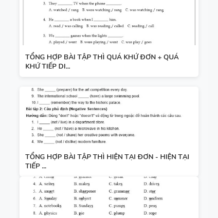
TỔNG HỢP BÀI TẬP THÌ QUÁ KHỨ ĐƠN + QUÁ
KHỨ TIẾP DI...
TỔNG HỢP BÀI TẬP THÌ HIỆN TẠI ĐƠN - HIỆN TẠI
TIẾP ...