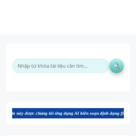
 chúng tôi ứng dụng AI biên soạn định dạng file Word chất lượng cao,