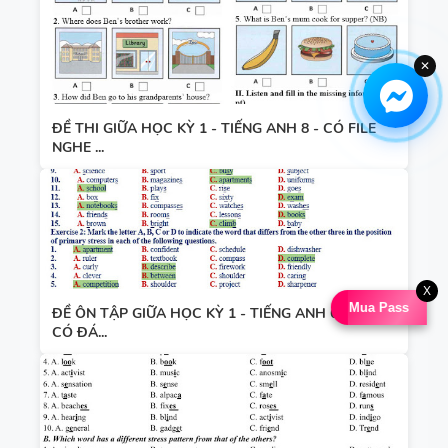
✕
ĐỀ THI GIỮA HỌC KỲ 1 - TIẾNG ANH 8 - CÓ FILE
NGHE ...
X
Mua Pass
ĐỀ ÔN TẬP GIỮA HỌC KỲ 1 - TIẾNG ANH 6-7-8 -
CÓ ĐÁ...