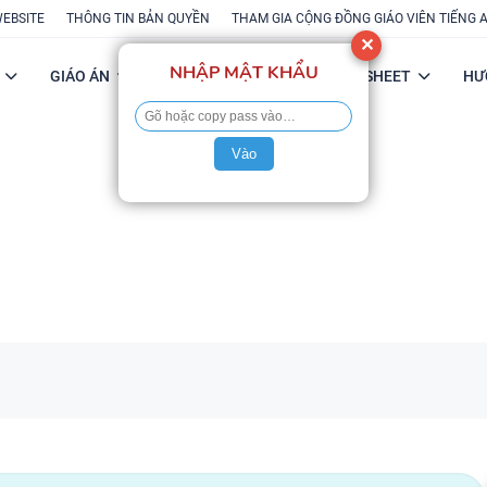
WEBSITE
THÔNG TIN BẢN QUYỀN
THAM GIA CỘNG ĐỒNG GIÁO VIÊN TIẾNG 
✕
NHẬP MẬT KHẨU
GIÁO ÁN
POWERPOINT
FLASH-SHEET
HƯ
Vào