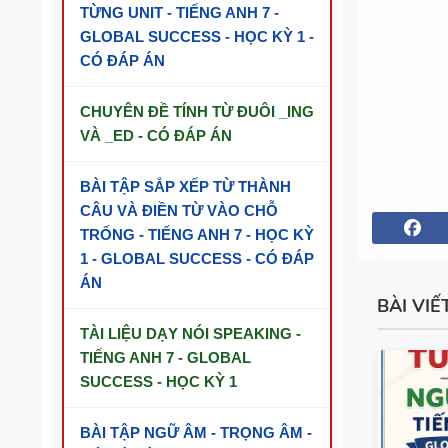
TỪNG UNIT - TIẾNG ANH 7 -
GLOBAL SUCCESS - HỌC KỲ 1 -
CÓ ĐÁP ÁN
CHUYÊN ĐỀ TÍNH TỪ ĐUÔI _ING
VÀ _ED - CÓ ĐÁP ÁN
BÀI TẬP SẮP XẾP TỪ THÀNH
CÂU VÀ ĐIỀN TỪ VÀO CHỖ
TRỐNG - TIẾNG ANH 7 - HỌC KỲ
1 - GLOBAL SUCCESS - CÓ ĐÁP
ÁN
BÀI VIẾ
TÀI LIỆU DẠY NÓI SPEAKING -
TIẾNG ANH 7 - GLOBAL
SUCCESS - HỌC KỲ 1
BÀI TẬP NGỮ ÂM - TRỌNG ÂM -