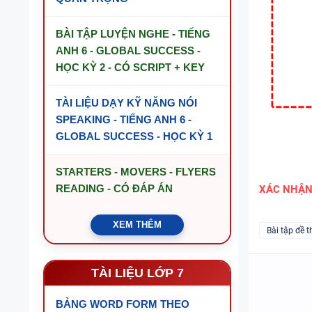
BÀI TẬP LUYỆN NGHE - TIẾNG
ANH 6 - GLOBAL SUCCESS -
HỌC KỲ 2 - CÓ SCRIPT + KEY
TÀI LIỆU DẠY KỸ NĂNG NÓI
SPEAKING - TIẾNG ANH 6 -
GLOBAL SUCCESS - HỌC KỲ 1
STARTERS - MOVERS - FLYERS
READING - CÓ ĐÁP ÁN
XÁC NHẬ
XEM THÊM
Bài tập đề t
TÀI LIỆU LỚP 7
BẢNG WORD FORM THEO