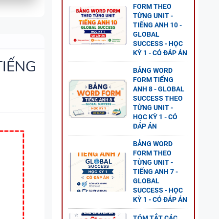
FORM THEO
TỪNG UNIT -
TIẾNG ANH 10 -
NG VÀ
GLOBAL
SUCCESS - HỌC
KỲ 1 - CÓ ĐÁP ÁN
TIẾNG
BẢNG WORD
FORM TIẾNG
ANH 8 - GLOBAL
SUCCESS THEO
 ANH
TỪNG UNIT -
HỌC KỲ 1 - CÓ
ESS
ĐÁP ÁN
BẢNG WORD
FORM THEO
TỪNG UNIT -
TIẾNG ANH 7 -
O
GLOBAL
ĐỀ
SUCCESS - HỌC
KỲ 1 - CÓ ĐÁP ÁN
GLOBAL
TÓM TẮT CÁC