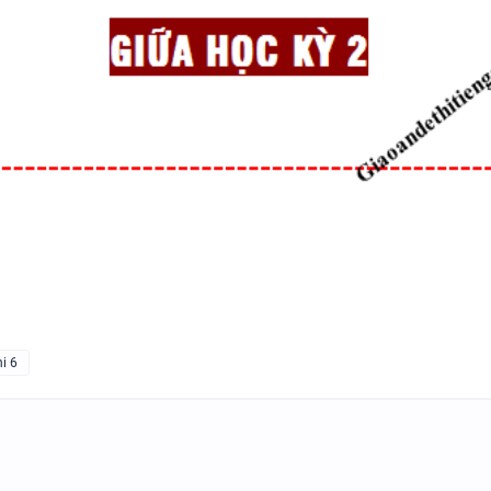
BÀI TẬP SẮP XẾP TỪ THÀNH
VÀ ĐIỀN TỪ VÀO CHỖ TRỐNG 
TIẾNG ANH 7 - HỌC KỲ 1 - G
SUCCESS - CÓ ĐÁP ÁN
TÀI LIỆU DẠY NÓI SPEAKING -
TIẾNG ANH 7 - GLOBAL SUCC
N
HỌC KỲ 1
hi 6
BÀI TẬP LUYỆN NGHE - TIẾN
9 - GLOBAL SUCCESS - HỌC KỲ