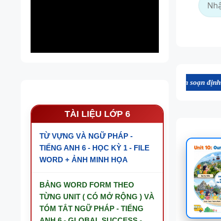
website này được chúng tôi ứng dụng AI biên soạn định dạng file Word
TÀI LIỆU LỚP 6
TỪ VỰNG VÀ NGỮ PHÁP -
TIẾNG ANH 6 - HỌC KỲ 1 - FILE
WORD + ẢNH MINH HỌA
BẢNG WORD FORM THEO
TỪNG UNIT ( CÓ MỞ RỘNG ) VÀ
TÓM TẮT NGỮ PHÁP - TIẾNG
ANH 6 - GLOBAL SUCCESS -