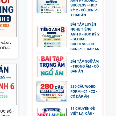
ANH 9 - GLOBAL
NH 11
SUCCESS - HỌC
1 - CÓ
KỲ 2 - CÓ SCRIPT
+ ĐÁP ÁN
BÀI TẬP LUYỆN
NGHE TIẾNG
ANH 8 - HỌC KỲ 2
- GLOBAL
Ỹ NĂNG
NG
SUCCESS - CÓ
 TIẾNG
SCRIPT + ĐÁP ÁN
AL
P ÁN
BÀI TẬP NGỮ ÂM
- TRỌNG ÂM - CÓ
ĐÁP ÁN
 8 -
280 CÂU WORD
FORM - C1 - C2 -
G UNIT
CÓ ĐÁP ÁN
11 CHUYÊN ĐỀ
ỰC SỐ -
VIẾT LẠI CÂU -