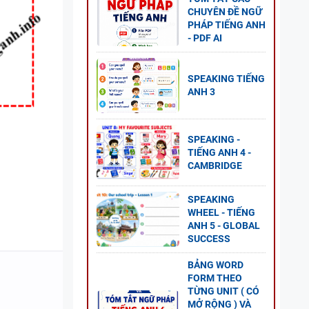
CHUYÊN ĐỀ NGỮ
PHÁP TIẾNG ANH
- PDF AI
 CÂU
-
SPEAKING TIẾNG
LOBAL
ANH 3
SPEAKING -
TIẾNG ANH 4 -
CAMBRIDGE
ESS -
SPEAKING
WHEEL - TIẾNG
ANH 5 - GLOBAL
SUCCESS
BẢNG WORD
G ANH
FORM THEO
 2 -
TỪNG UNIT ( CÓ
MỞ RỘNG ) VÀ