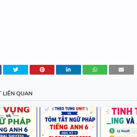
CÓ SCRIPT + ĐÁP ÁN
BÀI TẬP LUYỆN NGHE TIẾNG 
- HỌC KỲ 2 - GLOBAL SUCCES
SCRIPT + ĐÁP ÁN
BÀI TẬP NGỮ ÂM - TRỌNG ÂM
T LIÊN QUAN
ĐÁP ÁN
280 CÂU WORD FORM - C1 - C