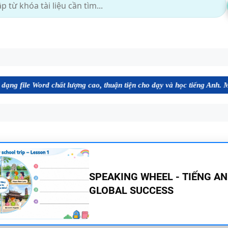
 chất lượng cao, thuận tiện cho dạy và học tiếng Anh. Mời bạn tham k
BẢNG WORD FORM THEO TỪ
UNIT ( CÓ MỞ RỘNG ) VÀ TÓM TẮT
NGỮ PHÁP - TIẾNG ANH 6 - 
SUCCESS - HỌC KỲ 1 - CÓ ĐÁ