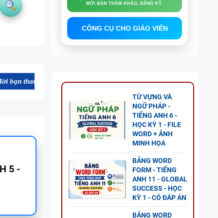
VÀO 10, TỐT NGHIỆP THPT
CÔNG CỤ CHO GIÁO VIÊN
hảo, đăng ký sử dụng.
TỪ VỰNG VÀ
NGỮ PHÁP -
TIẾNG ANH 6 -
HỌC KỲ 1 - FILE
WORD + ẢNH
MINH HỌA
NG
BẢNG WORD
FORM - TIẾNG
ANH 11 - GLOBAL
GLOBAL
SUCCESS - HỌC
KỲ 1 - CÓ ĐÁP ÁN
P ÁN
BẢNG WORD