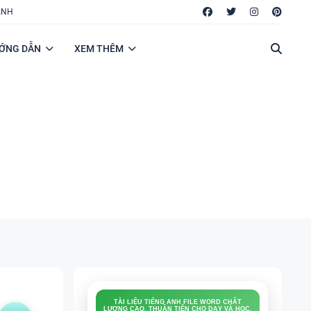
ANH
ỚNG DẪN
XEM THÊM
FILE WORD: ĐỀ THI, ĐỀ CƯƠNG, BÀI KIỂM
TRA, BÀI TẬP LÀM THÊM, LUYỆN NGHE, ÔN