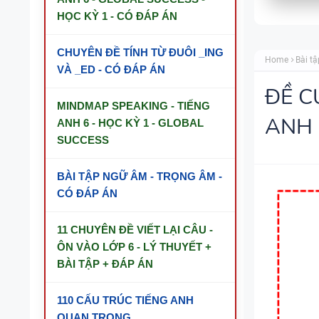
HỌC KỲ 1 - CÓ ĐÁP ÁN
CHUYÊN ĐỀ TÍNH TỪ ĐUÔI _ING
Home
Bài tậ
VÀ _ED - CÓ ĐÁP ÁN
ĐỀ C
MINDMAP SPEAKING - TIẾNG
ANH 
ANH 6 - HỌC KỲ 1 - GLOBAL
SUCCESS
BÀI TẬP NGỮ ÂM - TRỌNG ÂM -
CÓ ĐÁP ÁN
11 CHUYÊN ĐỀ VIẾT LẠI CÂU -
ÔN VÀO LỚP 6 - LÝ THUYẾT +
BÀI TẬP + ĐÁP ÁN
110 CẤU TRÚC TIẾNG ANH
QUAN TRỌNG