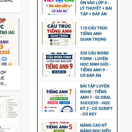
GLOBAL
ÔN VÀO LỚP 6 -
LÝ THUYẾT + BÀI
NG
TẬP + ĐÁP ÁN
L
110 CẤU TRÚC
P ÁN
TIẾNG ANH
QUAN TRỌNG
520 CÂU WORD
FORM - LUYỆN
GỮ
HỌC SINH GIỎI -
TIẾNG ANH 9 -
HỢP
CÓ ĐÁP ÁN
UỆ
R...
BÀI TẬP LUYỆN
NGHE - TIẾNG
ANH 7 - GLOBAL
SUCCESS - HỌC
KỲ 2 - CÓ SCRIPT
- CÓ KEY
NÂNG CAO KỸ
NĂNG ĐỌC HIỂU