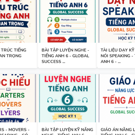
BẢNG WORD FORM - TIẾNG A
- GLOBAL SUCCESS - HỌC KỲ 
ĐÁP ÁN
 TRÚC TIẾNG
BÀI TẬP LUYỆN NGHE -
TÀI LIỆU DẠY K
BẢNG WORD FORM THEO TỪ
AN TRỌNG
TIẾNG ANH 6 - GLOBAL
NÓI SPEAKING -
UNIT - TIẾNG ANH 10 - GLOB
SUCCESS ...
ANH 6 - ...
SUCCESS - HỌC KỲ 1 - CÓ ĐÁ
BẢNG WORD FORM TIẾNG ANH
GLOBAL SUCCESS THEO TỪN
- HỌC KỲ 1 - CÓ ĐÁP ÁN
S - MOVERS -
BÀI TẬP LUYỆN KỸ NĂNG
GIÁO ÁN NĂNG L