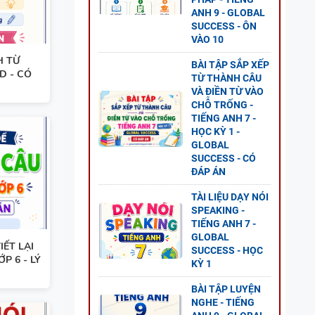
ANH 9 - GLOBAL
SUCCESS - ÔN
VÀO 10
H TỪ
BÀI TẬP SẮP XẾP
D - CÓ
TỪ THÀNH CÂU
VÀ ĐIỀN TỪ VÀO
- ÔN
CHỖ TRỐNG -
 TẬP +
TIẾNG ANH 7 -
HỌC KỲ 1 -
GLOBAL
SUCCESS - CÓ
ĐÁP ÁN
TÀI LIỆU DẠY NÓI
ẾNG
SPEAKING -
TIẾNG ANH 7 -
D +
GLOBAL
IẾT LẠI
SUCCESS - HỌC
P 6 - LÝ
KỲ 1
BÀI TẬP LUYỆN
NGHE - TIẾNG