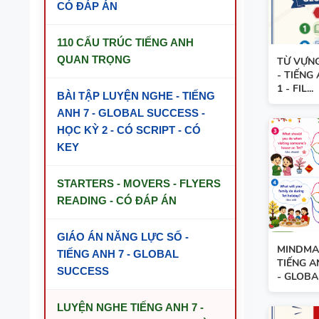
CÓ ĐÁP ÁN
110 CẤU TRÚC TIẾNG ANH
QUAN TRỌNG
TỪ VỰN
- TIẾNG
1 - FIL...
BÀI TẬP LUYỆN NGHE - TIẾNG
ANH 7 - GLOBAL SUCCESS -
HỌC KỲ 2 - CÓ SCRIPT - CÓ
KEY
STARTERS - MOVERS - FLYERS
READING - CÓ ĐÁP ÁN
GIÁO ÁN NĂNG LỰC SỐ -
MINDMAP
TIẾNG ANH 7 - GLOBAL
TIẾNG A
SUCCESS
- GLOBAL
LUYỆN NGHE TIẾNG ANH 7 -