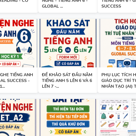
READING - CÓ
NGHE - TIẾNG ANH 6 -
TIẾNG ANH 6 - 
GLOBAL ...
SUCCESS
BẢNG WORD FORM THEO TỪ
UNIT - TIẾNG ANH 7 - GLOBA
SUCCESS - HỌC KỲ 1 - CÓ ĐÁ
TÓM TẮT CÁC CHUYÊN ĐỀ N
PHÁP TIẾNG ANH - PDF AI
GHE TIẾNG ANH
ĐỀ KHẢO SÁT ĐẦU NĂM
PHỤ LỤC TÍCH 
BAL SUCCESS -
TIẾNG ANH 5 LÊN 6 VÀ 6
GIÁO DỤC TRÍ T
...
LÊN 7 -...
NHÂN TẠO (AI) T
SPEAKING TIẾNG ANH 3