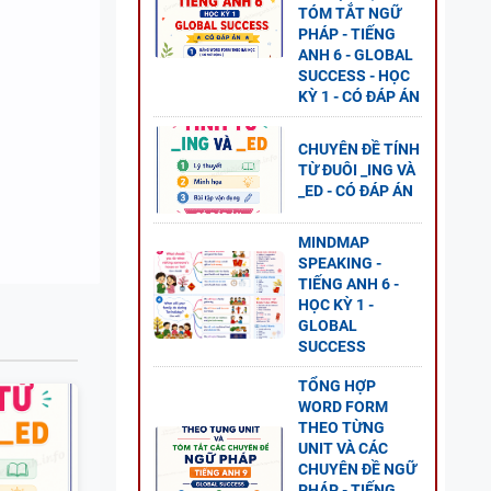
TÓM TẮT NGỮ
PHÁP - TIẾNG
ANH 6 - GLOBAL
SUCCESS - HỌC
KỲ 1 - CÓ ĐÁP ÁN
ANH 8
S - CÓ
CHUYÊN ĐỀ TÍNH
TỪ ĐUÔI _ING VÀ
_ED - CÓ ĐÁP ÁN
MINDMAP
SPEAKING -
TIẾNG ANH 6 -
HỌC KỲ 1 -
 - CÓ
GLOBAL
SUCCESS
TỔNG HỢP
WORD FORM
THEO TỪNG
UNIT VÀ CÁC
CHUYÊN ĐỀ NGỮ
2 - CÓ
PHÁP - TIẾNG