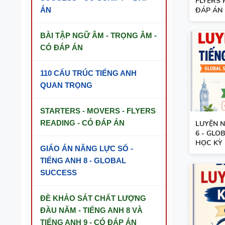
FLYERS 
ÁN
ĐÁP ÁN
BÀI TẬP NGỮ ÂM - TRỌNG ÂM -
CÓ ĐÁP ÁN
110 CẤU TRÚC TIẾNG ANH
QUAN TRỌNG
STARTERS - MOVERS - FLYERS
READING - CÓ ĐÁP ÁN
LUYỆN N
6 - GLO
HỌC KỲ 1
GIÁO ÁN NĂNG LỰC SỐ -
TIẾNG ANH 8 - GLOBAL
SUCCESS
ĐỀ KHẢO SÁT CHẤT LƯỢNG
TỪ VỰNG VÀ NGỮ PHÁP - TIẾNG ANH
ĐẦU NĂM - TIẾNG ANH 8 VÀ
6 - HỌC KỲ 1 - FILE WORD + ẢNH MINH
TIẾNG ANH 9 - CÓ ĐÁP ÁN
HỌA