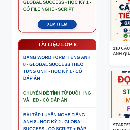
GLOBAL SUCCESS - HỌC KỲ 1 -
CÓ FILE NGHE - SCRIPT
XEM THÊM
TÀI LIỆU LỚP 8
110 CẤU
ANH QU
BẢNG WORD FORM TIẾNG ANH
8 - GLOBAL SUCCESS THEO
TỪNG UNIT - HỌC KỲ 1 - CÓ
ĐÁP ÁN
CHUYÊN ĐỀ TÍNH TỪ ĐUÔI _ING
VÀ _ED - CÓ ĐÁP ÁN
BÀI TẬP LUYỆN NGHE TIẾNG
ANH 8 - HỌC KỲ 2 - GLOBAL
STARTER
SUCCESS - CÓ SCRIPT + ĐÁP