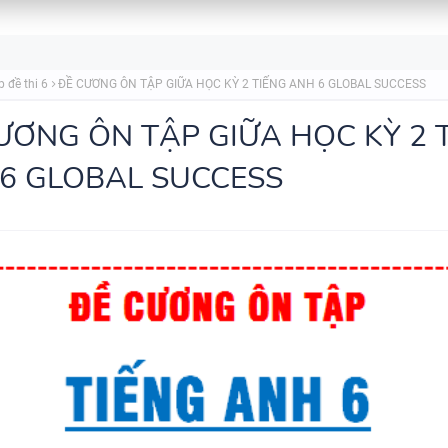
CHUYÊN ĐỀ TÍNH TỪ ĐUÔI _I
_ED - CÓ ĐÁP ÁN
p đề thi 6
ĐỀ CƯƠNG ÔN TẬP GIỮA HỌC KỲ 2 TIẾNG ANH 6 GLOBAL SUCCESS
ƯƠNG ÔN TẬP GIỮA HỌC KỲ 2 
6 GLOBAL SUCCESS
MINDMAP SPEAKING - TIẾNG
6 - HỌC KỲ 1 - GLOBAL SUCC
TỔNG HỢP WORD FORM THE
TỪNG UNIT VÀ CÁC CHUYÊN 
NGỮ PHÁP - TIẾNG ANH 9 - 
SUCCESS - ÔN VÀO 10