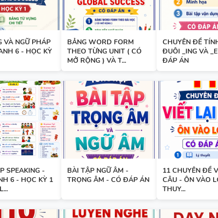
ĐÁP ÁN
G VÀ NGỮ PHÁP
BẢNG WORD FORM
CHUYÊN ĐỀ TÍN
 ANH 6 - HỌC KỲ
THEO TỪNG UNIT ( CÓ
ĐUÔI _ING VÀ _E
MỞ RỘNG ) VÀ T...
ĐÁP ÁN
11 CHUYÊN ĐỀ VIẾT LẠI CÂU 
VÀO LỚP 6 - LÝ THUYẾT + BÀI
ĐÁP ÁN
TỪ VỰNG VÀ NGỮ PHÁP - TI
ANH 6 - HỌC KỲ 1 - FILE WOR
 SPEAKING -
BÀI TẬP NGỮ ÂM -
11 CHUYÊN ĐỀ V
ẢNH MINH HỌA
NH 6 - HỌC KỲ 1
TRỌNG ÂM - CÓ ĐÁP ÁN
CÂU - ÔN VÀO LỚ
...
THUY...