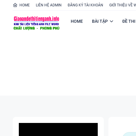
HOME
LIÊN HỆ ADMIN
ĐĂNG KÝ TÀI KHOẢN
GIỚI THIỆU VỀ 
HOME
BÀI TẬP
ĐỀ THI