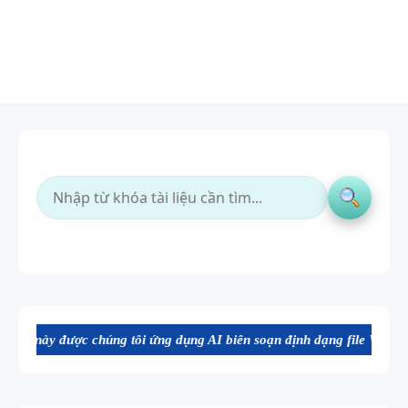
 chúng tôi ứng dụng AI biên soạn định dạng file Word chất lượng cao,