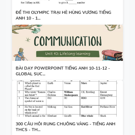
ĐỀ THI OLYMPIC TRẠI HÈ HÙNG VƯƠNG TIẾNG
ANH 10 - 1...
BÀI DẠY POWERPOINT TIẾNG ANH 10-11-12 -
GLOBAL SUC...
300 CÂU HỎI RUNG CHUÔNG VÀNG - TIẾNG ANH
THCS - TH...