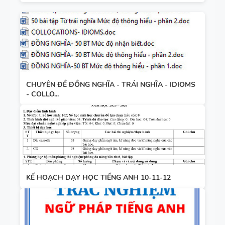
CHUYÊN ĐỀ ĐỒNG NGHĨA - TRÁI NGHĨA - IDIOMS
- COLLO...
KẾ HOẠCH DẠY HỌC TIẾNG ANH 10-11-12