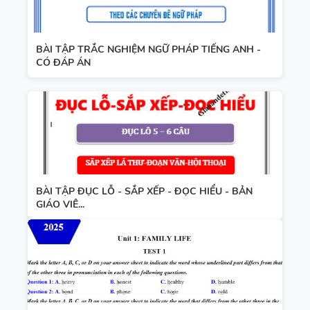
BÀI TẬP TRẮC NGHIỆM NGỮ PHÁP TIẾNG ANH -
CÓ ĐÁP ÁN
BÀI TẬP ĐỤC LỖ - SẮP XẾP - ĐỌC HIỂU - BẢN
GIÁO VIÊ...