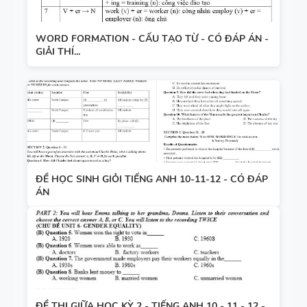
WORD FORMATION - CẤU TẠO TỪ - CÓ ĐÁP ÁN -
GIẢI THÍ...
ĐỀ HỌC SINH GIỎI TIẾNG ANH 10-11-12 - CÓ ĐÁP
ÁN
ĐỀ THI GIỮA HỌC KỲ 2 - TIẾNG ANH 10 - 11 - 12 -