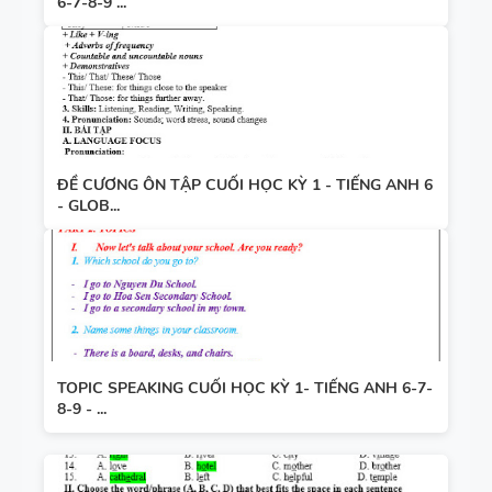
6-7-8-9 ...
ĐỀ CƯƠNG ÔN TẬP CUỐI HỌC KỲ 1 - TIẾNG ANH 6
- GLOB...
TOPIC SPEAKING CUỐI HỌC KỲ 1- TIẾNG ANH 6-7-
8-9 - ...