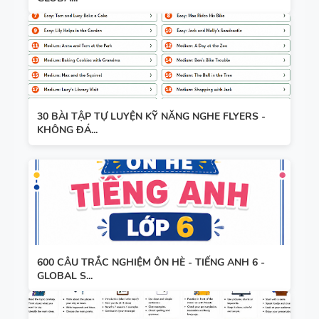
30 BÀI TẬP TỰ LUYỆN KỸ NĂNG NGHE FLYERS -
KHÔNG ĐÁ...
600 CÂU TRẮC NGHIỆM ÔN HÈ - TIẾNG ANH 6 -
GLOBAL S...