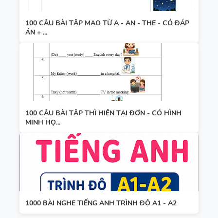
100 CÂU BÀI TẬP MẠO TỪ A - AN - THE - CÓ ĐÁP
ÁN + ...
100 CÂU BÀI TẬP THÌ HIỆN TẠI ĐƠN - CÓ HÌNH
MINH HỌ...
1000 BÀI NGHE TIẾNG ANH TRÌNH ĐỘ A1 - A2