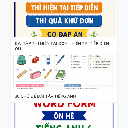
BÀI TẬP THÌ HIỆN TẠI ĐƠN - HIỆN TẠI TIẾP DIỄN -
QU...
30 CHỦ ĐỀ BÀI TẬP TIẾNG ANH