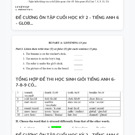
ĐỀ CƯƠNG ÔN TẬP CUỐI HỌC KỲ 2 - TIẾNG ANH 6
- GLOB...
TỔNG HỢP ĐỀ THI HỌC SINH GIỎI TIẾNG ANH 6-
7-8-9 CÓ...