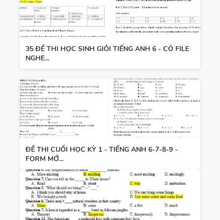
35 ĐỀ THI HỌC SINH GIỎI TIẾNG ANH 6 - CÓ FILE
NGHE...
ĐỀ THI CUỐI HỌC KỲ 1 - TIẾNG ANH 6-7-8-9 -
FORM MỚ...