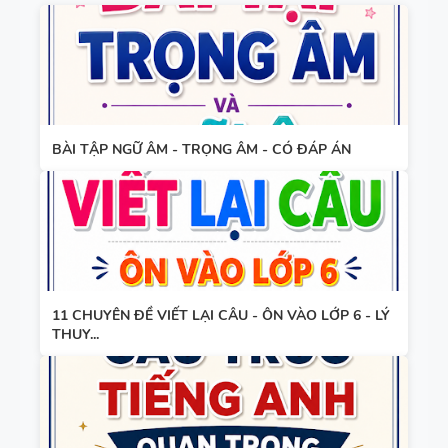
THEO TỪNG
ĐÁP ÁN
UNIT -
TIẾNG ANH
TÓM TẮT
7 - GLOBAL
CÁC
SUCCESS -
CHUYÊN ĐỀ
HỌC KỲ 1 -
BÀI TẬP NGỮ ÂM - TRỌNG ÂM - CÓ ĐÁP ÁN
NGỮ PHÁP
CÓ ĐÁP ÁN
TIẾNG ANH
- PDF AI
SPEAKING
TIẾNG ANH
3
11 CHUYÊN ĐỀ VIẾT LẠI CÂU - ÔN VÀO LỚP 6 - LÝ
THUY...
SPEAKING -
TIẾNG ANH