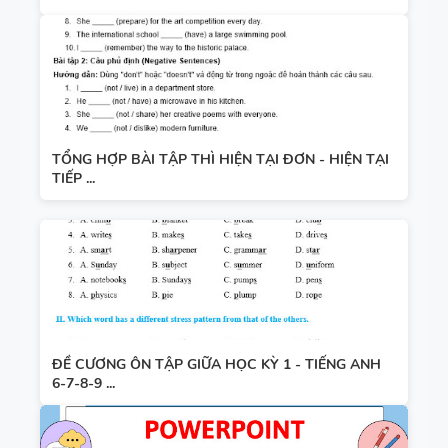
TỔNG HỢP BÀI TẬP THÌ HIỆN TẠI ĐƠN - HIỆN TẠI
TIẾP ...
ĐỀ CƯƠNG ÔN TẬP GIỮA HỌC KỲ 1 - TIẾNG ANH
6-7-8-9 ...