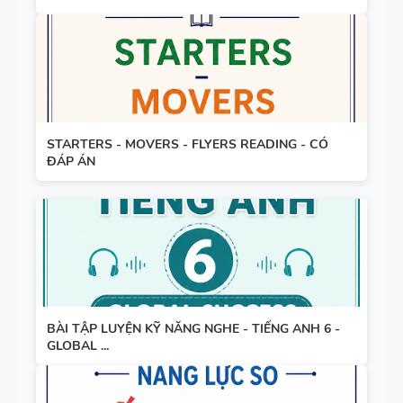
TÍNH TỪ
TẮT NGỮ
ĐUÔI _ING
PHÁP -
VÀ _ED - CÓ
TIẾNG ANH
ĐÁP ÁN
6 - GLOBAL
SUCCESS -
HỌC KỲ 1 -
STARTERS - MOVERS - FLYERS READING - CÓ
ĐÁP ÁN
CÓ ĐÁP ÁN
BÀI TẬP LUYỆN KỸ NĂNG NGHE - TIẾNG ANH 6 -
GLOBAL ...