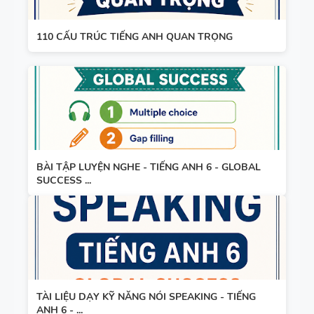
4 -
CAMBRIDG
110 CẤU TRÚC TIẾNG ANH QUAN TRỌNG
E
SPEAKING
WHEEL -
TIẾNG ANH
5 - GLOBAL
SUCCESS
BÀI TẬP LUYỆN NGHE - TIẾNG ANH 6 - GLOBAL
SUCCESS ...
BẢNG
WORD
FORM
THEO TỪNG
UNIT ( CÓ
MỞ RỘNG )
TÀI LIỆU DẠY KỸ NĂNG NÓI SPEAKING - TIẾNG
CHUYÊN ĐỀ
ANH 6 - ...
VÀ TÓM