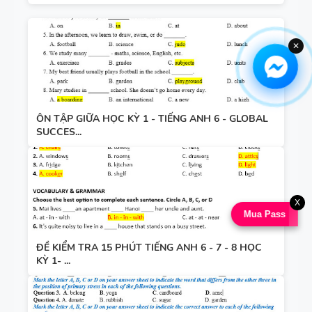
✕
ÔN TẬP GIỮA HỌC KỲ 1 - TIẾNG ANH 6 - GLOBAL
SUCCES...
X
Mua Pass
ĐỀ KIỂM TRA 15 PHÚT TIẾNG ANH 6 - 7 - 8 HỌC
KỲ 1- ...