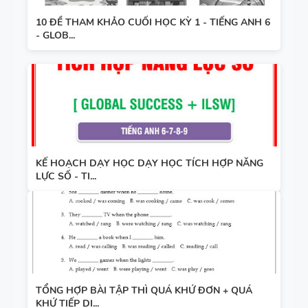
10 ĐỀ THAM KHẢO CUỐI HỌC KỲ 1 - TIẾNG ANH 6
- GLOB...
KẾ HOẠCH DẠY HỌC DẠY HỌC TÍCH HỢP NĂNG
LỰC SỐ - TI...
TỔNG HỢP BÀI TẬP THÌ QUÁ KHỨ ĐƠN + QUÁ
KHỨ TIẾP DI...