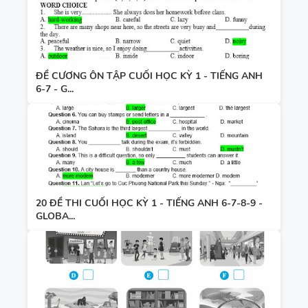
ĐỀ CƯƠNG ÔN TẬP CUỐI HỌC KỲ 1 - TIẾNG ANH
6-7 - G...
20 ĐỀ THI CUỐI HỌC KỲ 1 - TIẾNG ANH 6-7-8-9 -
GLOBA...