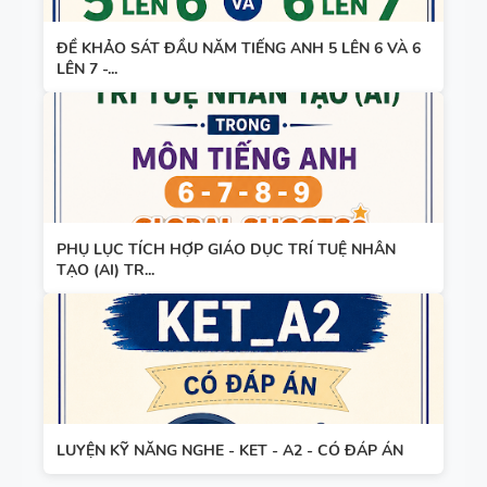
ĐỀ KHẢO SÁT ĐẦU NĂM TIẾNG ANH 5 LÊN 6 VÀ 6
LÊN 7 -...
PHỤ LỤC TÍCH HỢP GIÁO DỤC TRÍ TUỆ NHÂN
TẠO (AI) TR...
LUYỆN KỸ NĂNG NGHE - KET - A2 - CÓ ĐÁP ÁN