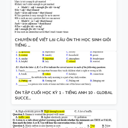
CHUYÊN ĐỀ VIẾT LẠI CÂU ÔN THI HỌC SINH GIỎI
TIẾNG ...
ÔN TẬP CUỐI HỌC KỲ 1 - TIẾNG ANH 10 - GLOBAL
SUCCE...