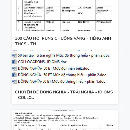
300 CÂU HỎI RUNG CHUÔNG VÀNG - TIẾNG ANH
THCS - TH...
CHUYÊN ĐỀ ĐỒNG NGHĨA - TRÁI NGHĨA - IDIOMS
- COLLO...