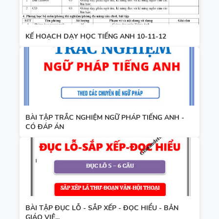
KẾ HOẠCH DẠY HỌC TIẾNG ANH 10-11-12
BÀI TẬP TRẮC NGHIỆM NGỮ PHÁP TIẾNG ANH -
CÓ ĐÁP ÁN
BÀI TẬP ĐỤC LỖ - SẮP XẾP - ĐỌC HIỂU - BẢN
GIÁO VIÊ...