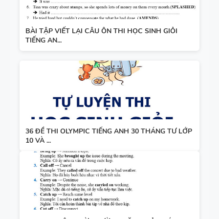
BÀI TẬP VIẾT LẠI CÂU ÔN THI HỌC SINH GIỎI
TIẾNG AN...
36 ĐỀ THI OLYMPIC TIẾNG ANH 30 THÁNG TƯ LỚP
10 VÀ ...