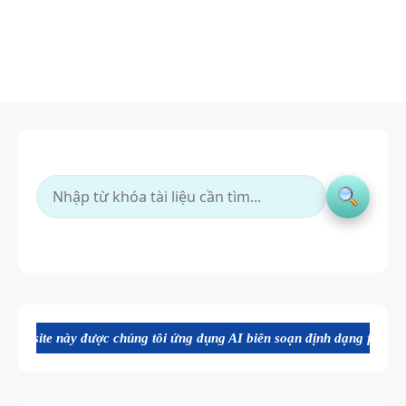
được chúng tôi ứng dụng AI biên soạn định dạng file Word chất lượng 
TÓM TẮT
CÁC
CHUYÊN ĐỀ