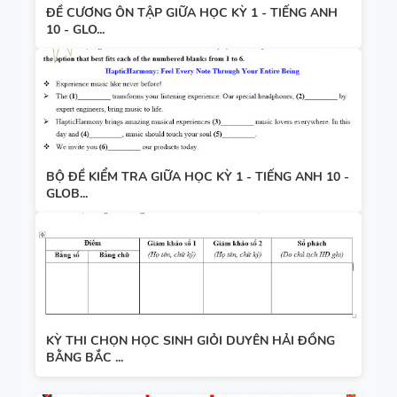
ĐỀ CƯƠNG ÔN TẬP GIỮA HỌC KỲ 1 - TIẾNG ANH
10 - GLO...
BỘ ĐỀ KIỂM TRA GIỮA HỌC KỲ 1 - TIẾNG ANH 10 -
GLOB...
KỲ THI CHỌN HỌC SINH GIỎI DUYÊN HẢI ĐỒNG
BẰNG BẮC ...