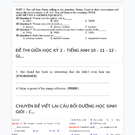
ĐỀ THI GIỮA HỌC KỲ 2 - TIẾNG ANH 10 - 11 - 12 -
GL...
CHUYÊN ĐỀ VIẾT LẠI CÂU BỒI DƯỠNG HỌC SINH
GIỎI - C...