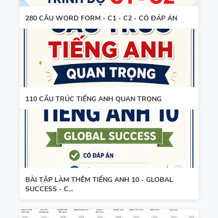
VÀO LỚP 6
280 CÂU WORD FORM - C1 - C2 - CÓ ĐÁP ÁN
- LÝ
THUYẾT +
TỪ VỰNG
BÀI TẬP +
VÀ NGỮ
ĐÁP ÁN
PHÁP -
TIẾNG ANH
110 CẤU TRÚC TIẾNG ANH QUAN TRỌNG
6 - HỌC KỲ
1 - FILE
BẢNG
WORD +
WORD
ẢNH MINH
FORM -
HỌA
TIẾNG ANH
11 -
BÀI TẬP LÀM THÊM TIẾNG ANH 10 - GLOBAL
SUCCESS - C...
GLOBAL
BẢNG
SUCCESS -
WORD