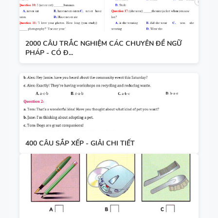
2000 CÂU TRẮC NGHIỆM CÁC CHUYÊN ĐỀ NGỮ
PHÁP - CÓ Đ...
400 CÂU SẮP XẾP - GIẢI CHI TIẾT