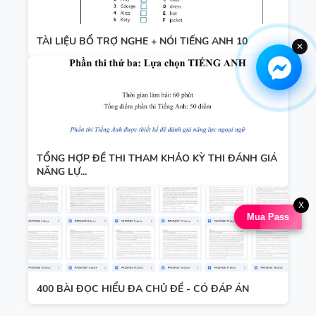
TÀI LIỆU BỔ TRỢ NGHE + NÓI TIẾNG ANH 10
✕
TỔNG HỢP ĐỀ THI THAM KHẢO KỲ THI ĐÁNH GIÁ
NĂNG LỰ...
X
Mua Pass
400 BÀI ĐỌC HIỂU ĐA CHỦ ĐỀ - CÓ ĐÁP ÁN