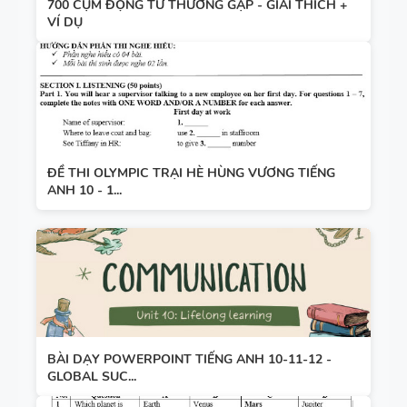
700 CỤM ĐỘNG TỪ THƯỜNG GẶP - GIẢI THÍCH +
VÍ DỤ
ĐỀ THI OLYMPIC TRẠI HÈ HÙNG VƯƠNG TIẾNG
ANH 10 - 1...
BÀI DẠY POWERPOINT TIẾNG ANH 10-11-12 -
GLOBAL SUC...