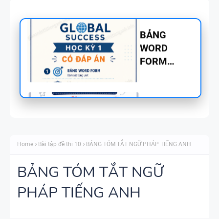
NGỮ PHÁP
TIẾNG ANH
- PDF AI
SPEAKING
TIẾNG ANH
3
SPEAKING -
TIẾNG ANH
Home
Bài tập đề thi 10
BẢNG TÓM TẮT NGỮ PHÁP TIẾNG ANH
4 -
CAMBRIDG
BẢNG TÓM TẮT NGỮ
E
PHÁP TIẾNG ANH
SPEAKING
WHEEL -