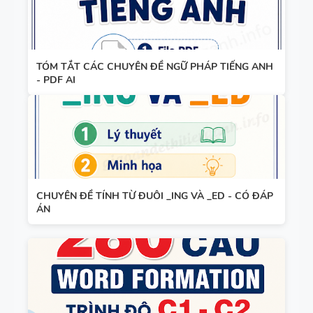
8 - HỌC KỲ
2 - GLOBAL
BÀI TẬP
SUCCESS -
NGỮ ÂM -
CÓ SCRIPT
TÓM TẮT CÁC CHUYÊN ĐỀ NGỮ PHÁP TIẾNG ANH
- PDF AI
TRỌNG ÂM
+ ĐÁP ÁN
- CÓ ĐÁP
ÁN
280 CÂU
WORD
FORM - C1
CHUYÊN ĐỀ TÍNH TỪ ĐUÔI _ING VÀ _ED - CÓ ĐÁP
ÁN
- C2 - CÓ
ĐÁP ÁN
11 CHUYÊN
ĐỀ VIẾT LẠI
CÂU - ÔN