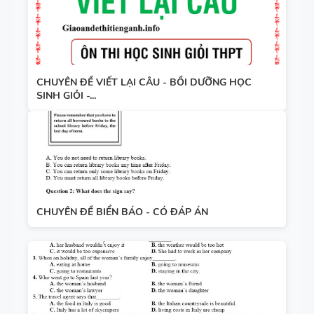
CHUYÊN ĐỀ VIẾT LẠI CÂU - BỒI DƯỠNG HỌC
SINH GIỎI -...
CHUYÊN ĐỀ BIỂN BÁO - CÓ ĐÁP ÁN