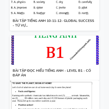
BÀI TẬP TIẾNG ANH 10-11-12- GLOBAL SUCCESS
- TỪ VỰ...
BÀI TẬP ĐỌC HIỂU TIẾNG ANH - LEVEL B1 - CÓ
ĐÁP ÁN