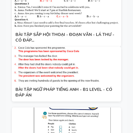
BÀI TẬP SẮP HỘI THOẠI - ĐOẠN VĂN - LÁ THƯ -
CÓ ĐÁP...
BÀI TẬP NGỮ PHÁP TIẾNG ANH - B1 LEVEL - CÓ
ĐÁP ÁN