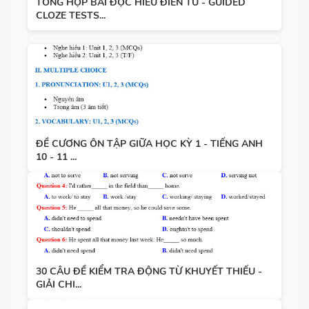
TỔNG HỢP BÀI ĐỌC HIỂU ĐIỀN TỪ - GUIDED
CLOZE TESTS...
ĐỀ CƯƠNG ÔN TẬP GIỮA HỌC KỲ 1 - TIẾNG ANH
10 - 11 ...
30 CÂU ĐỀ KIỂM TRA ĐỘNG TỪ KHUYẾT THIẾU -
GIẢI CHI...