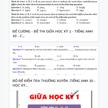
ĐỀ CƯƠNG - ĐỀ THI GIỮA HỌC KỲ 1 - TIẾNG ANH
10 - C...
BỘ ĐỀ KIỂM TRA THƯỜNG XUYÊN -TIẾNG ANH 10 -
HỌC KỲ...