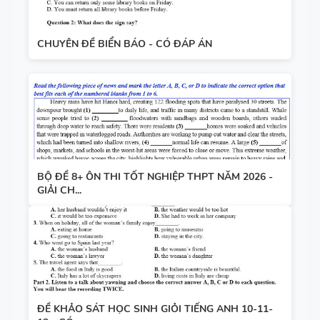
CHUYÊN ĐỀ BIỂN BÁO - CÓ ĐÁP ÁN
BỘ ĐỀ 8+ ÔN THI TỐT NGHIỆP THPT NĂM 2026 -
GIẢI CH...
ĐỀ KHẢO SÁT HỌC SINH GIỎI TIẾNG ANH 10-11-