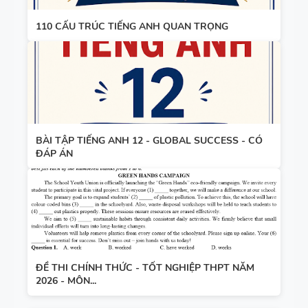
TIẾNG ANH
8 - HỌC KỲ
110 CẤU TRÚC TIẾNG ANH QUAN TRỌNG
2 - GLOBAL
TỪ VỰNG -
SUCCESS -
NGỮ PHÁP
CÓ SCRIPT
- TIẾNG
+ ĐÁP ÁN
ANH 7 -
GLOBAL
BÀI TẬP TIẾNG ANH 12 - GLOBAL SUCCESS - CÓ
ĐÁP ÁN
SUCCESS -
GIÁO ÁN
HỌC KỲ 1
THAM
KHẢO -
TIẾNG ANH
10 -
GLOBAL
ĐỀ THI CHÍNH THỨC - TỐT NGHIỆP THPT NĂM
2026 - MÔN...
13 THÌ
SUCCESS -
TRONG
CÓ TÍCH