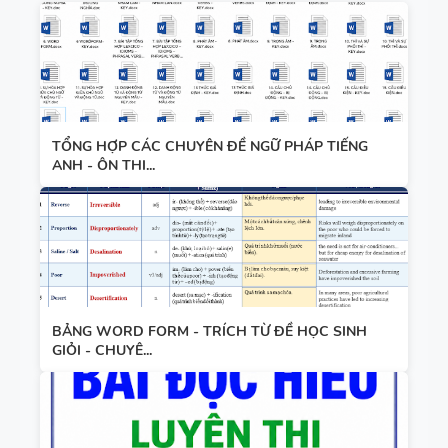
TIẾNG ANH
HỢP NĂNG
LỰC SỐ -
CẢ NĂM
TỪ VỰNG
TỔNG HỢP CÁC CHUYÊN ĐỀ NGỮ PHÁP TIẾNG
VÀ NGỮ
ANH - ÔN THI...
PHÁP -
TIẾNG ANH
6 - HỌC KỲ
1 - FILE
BẢNG
WORD +
WORD
ẢNH MINH
BẢNG WORD FORM - TRÍCH TỪ ĐỀ HỌC SINH
FORM -
HỌA
GIỎI - CHUYÊ...
TIẾNG ANH
11 -
GLOBAL
BẢNG
SUCCESS -