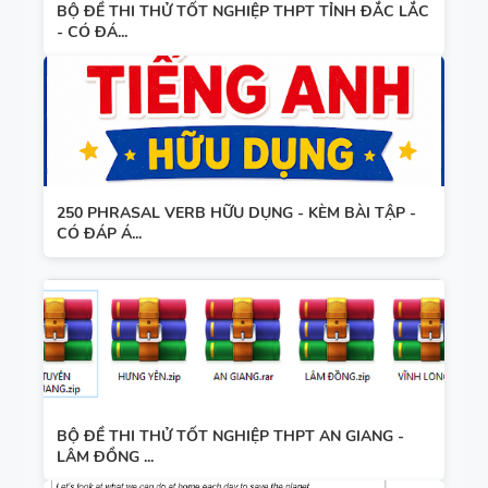
BỘ ĐỀ THI THỬ TỐT NGHIỆP THPT TỈNH ĐẮC LẮC
- CÓ ĐÁ...
250 PHRASAL VERB HỮU DỤNG - KÈM BÀI TẬP -
CÓ ĐÁP Á...
BỘ ĐỀ THI THỬ TỐT NGHIỆP THPT AN GIANG -
LÂM ĐỒNG ...