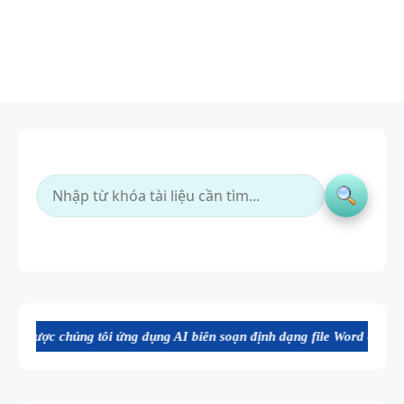
tôi ứng dụng AI biên soạn định dạng file Word chất lượng cao, thuận 