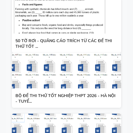
50 TỜ RƠI - QUẢNG CÁO TRÍCH TỪ CÁC ĐỀ THI
THỬ TỐT ...
BỘ ĐỀ THI THỬ TỐT NGHIỆP THPT 2026 - HÀ NỘI
- TUYỂ...