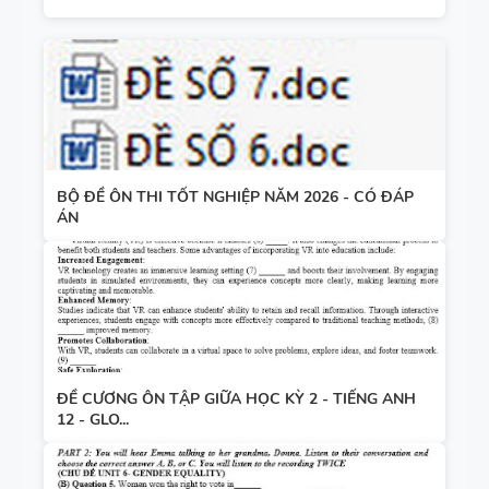
BỘ ĐỀ ÔN THI TỐT NGHIỆP NĂM 2026 - CÓ ĐÁP
ÁN
ĐỀ CƯƠNG ÔN TẬP GIỮA HỌC KỲ 2 - TIẾNG ANH
12 - GLO...