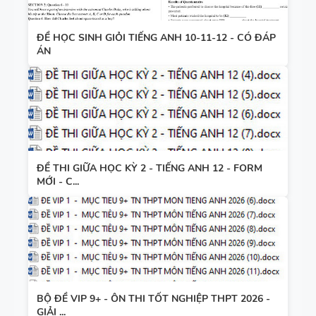
ĐỀ HỌC SINH GIỎI TIẾNG ANH 10-11-12 - CÓ ĐÁP
ÁN
ĐỀ THI GIỮA HỌC KỲ 2 - TIẾNG ANH 12 - FORM
MỚI - C...
BỘ ĐỀ VIP 9+ - ÔN THI TỐT NGHIỆP THPT 2026 -
GIẢI ...