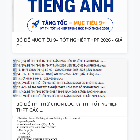
BỘ ĐỀ MỤC TIÊU 9+ TỐT NGHIỆP THPT 2026 - GIẢI
CH...
BỘ ĐỀ THI THỬ CHỌN LỌC KỲ THI TỐT NGHIỆP
THPT CÁC ...