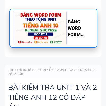
BẢNG
WORD
FORM
TIẾNG ANH
8 - GLOBAL
SUCCESS
BẢNG
THEO TỪNG
WORD
UNIT - HỌC
Home
Bài tập đề thi 12
BÀI KIỂM TRA UNIT 1 VÀ 2 TIẾNG ANH 12
FORM
KỲ 1 - CÓ
CÓ ĐÁP ÁN
THEO TỪNG
ĐÁP ÁN
UNIT -
BÀI KIỂM TRA UNIT 1 VÀ 2
TIẾNG ANH
TIẾNG ANH 12 CÓ ĐÁP
TÓM TẮT
7 - GLOBAL
CÁC
SUCCESS -