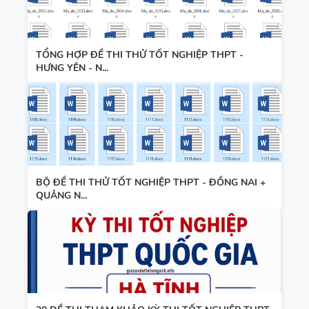
TỔNG HỢP ĐỀ THI THỬ TỐT NGHIỆP THPT -
HƯNG YÊN - N...
BỘ ĐỀ THI THỬ TỐT NGHIỆP THPT - ĐỒNG NAI +
QUẢNG N...