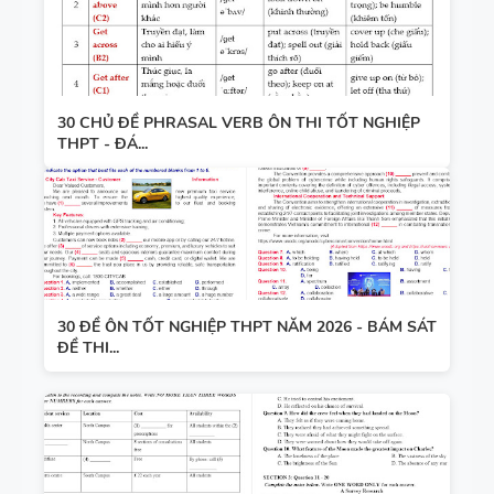
30 CHỦ ĐỀ PHRASAL VERB ÔN THI TỐT NGHIỆP
THPT - ĐÁ...
30 ĐỀ ÔN TỐT NGHIỆP THPT NĂM 2026 - BÁM SÁT
ĐỀ THI...