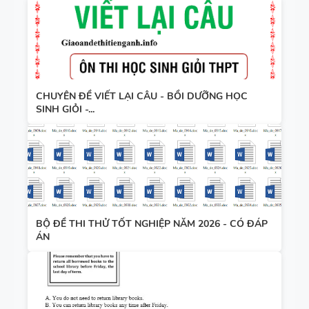
CHUYÊN ĐỀ VIẾT LẠI CÂU - BỒI DƯỠNG HỌC
SINH GIỎI -...
BỘ ĐỀ THI THỬ TỐT NGHIỆP NĂM 2026 - CÓ ĐÁP
ÁN