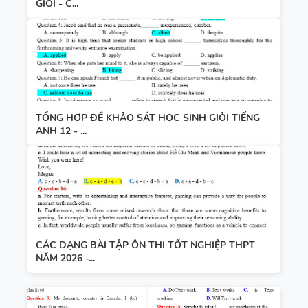
GIỎI - C...
TỔNG HỢP ĐỀ KHẢO SÁT HỌC SINH GIỎI TIẾNG
ANH 12 - ...
CÁC DẠNG BÀI TẬP ÔN THI TỐT NGHIỆP THPT
NĂM 2026 -...