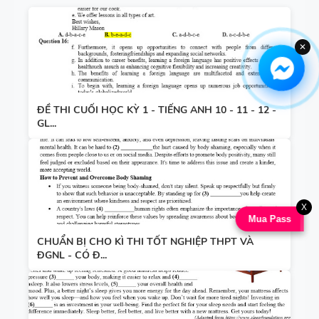
✕
ĐỀ THI CUỐI HỌC KỲ 1 - TIẾNG ANH 10 - 11 - 12 -
GL...
X
Mua Pass
CHUẨN BỊ CHO KÌ THI TỐT NGHIỆP THPT VÀ
ĐGNL - CÓ Đ...