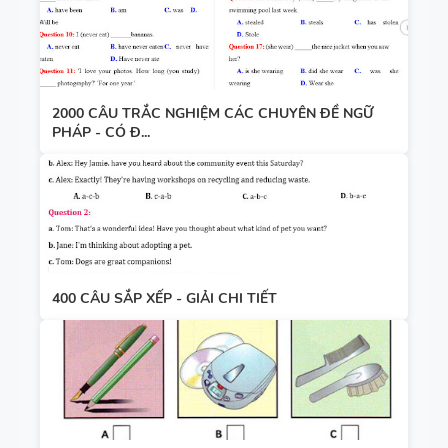
2000 CÂU TRẮC NGHIỆM CÁC CHUYÊN ĐỀ NGỮ
PHÁP - CÓ Đ...
400 CÂU SẮP XẾP - GIẢI CHI TIẾT