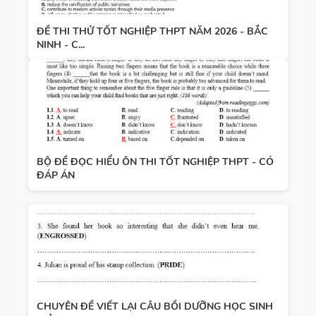
ĐỀ THI THỬ TỐT NGHIỆP THPT NĂM 2026 - BẮC
NINH - C...
BỘ ĐỀ ĐỌC HIỂU ÔN THI TỐT NGHIỆP THPT - CÓ
ĐÁP ÁN
CHUYÊN ĐỀ VIẾT LẠI CÂU BỒI DƯỠNG HỌC SINH