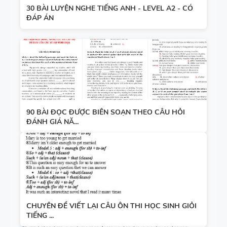
30 BÀI LUYỆN NGHE TIẾNG ANH - LEVEL A2 - CÓ
ĐÁP ÁN
90 BÀI ĐỌC ĐƯỢC BIÊN SOẠN THEO CÂU HỎI
ĐÁNH GIÁ NĂ...
CHUYÊN ĐỀ VIẾT LẠI CÂU ÔN THI HỌC SINH GIỎI
TIẾNG ...