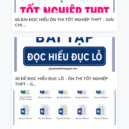
WORD
HỌC KỲ 1 -
FORM
CÓ ĐÁP ÁN
60 BÀI ĐỌC HIỂU ÔN THI TỐT NGHIỆP THPT - GIẢI
THEO TỪNG
CHI ...
UNIT -
TIẾNG ANH
10 -
GLOBAL
SUCCESS -
HỌC KỲ 1 -
CÓ ĐÁP ÁN
20 ĐỀ ĐỌC HIỂU ĐỤC LỖ - ÔN THI TỐT NGHIỆP
THPT - G...