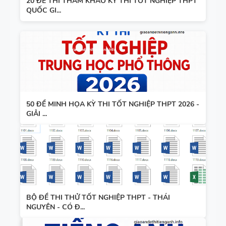
20 ĐỀ THI THAM KHẢO KỲ THI TỐT NGHIỆP THPT
QUỐC GI...
50 ĐỀ MINH HỌA KỲ THI TỐT NGHIỆP THPT 2026 -
GIẢI ...
BỘ ĐỀ THI THỬ TỐT NGHIỆP THPT - THÁI
NGUYÊN - CÓ Đ...