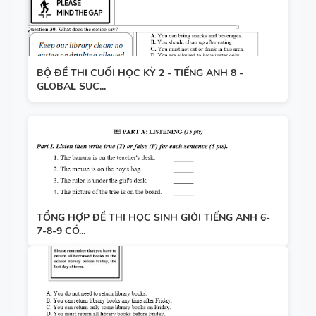
BỘ ĐỀ THI CUỐI HỌC KỲ 2 - TIẾNG ANH 8 -
GLOBAL SUC...
TỔNG HỢP ĐỀ THI HỌC SINH GIỎI TIẾNG ANH 6-
7-8-9 CÓ...