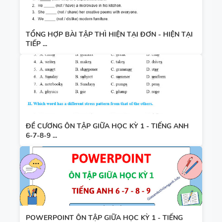
TỔNG HỢP BÀI TẬP THÌ HIỆN TẠI ĐƠN - HIỆN TẠI
TIẾP ...
ĐỀ CƯƠNG ÔN TẬP GIỮA HỌC KỲ 1 - TIẾNG ANH
6-7-8-9 ...
POWERPOINT ÔN TẬP GIỮA HỌC KỲ 1 - TIẾNG