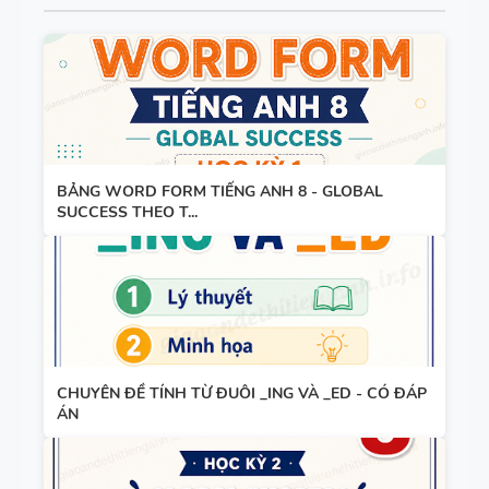
- PDF AI
SPEAKING
TIẾNG ANH
3
BẢNG WORD FORM TIẾNG ANH 8 - GLOBAL
SPEAKING -
SUCCESS THEO T...
TIẾNG ANH
4 -
CAMBRIDG
E
SPEAKING
CHUYÊN ĐỀ TÍNH TỪ ĐUÔI _ING VÀ _ED - CÓ ĐÁP
WHEEL -
ÁN
TIẾNG ANH
5 - GLOBAL