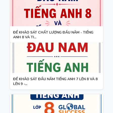
SPEAKING -
7 - HỌC KỲ
TIẾNG ANH
1 - GLOBAL
7 - GLOBAL
SUCCESS -
SUCCESS -
CÓ ĐÁP ÁN
HỌC KỲ 1
ĐỀ KHẢO SÁT CHẤT LƯỢNG ĐẦU NĂM - TIẾNG
ANH 8 VÀ TI...
ĐỀ KHẢO SÁT ĐẦU NĂM TIẾNG ANH 7 LÊN 8 VÀ 8
LÊN 9 -...