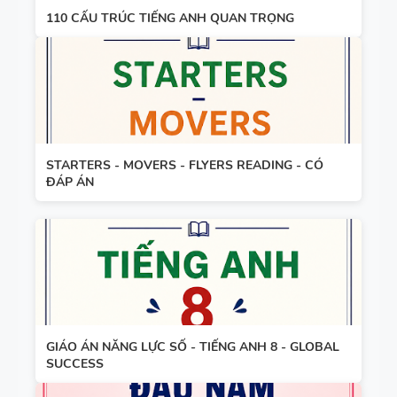
6 - HỌC KỲ
110 CẤU TRÚC TIẾNG ANH QUAN TRỌNG
1 - GLOBAL
SUCCESS
TỔNG HỢP
WORD
FORM
THEO TỪNG
STARTERS - MOVERS - FLYERS READING - CÓ
UNIT VÀ
ĐÁP ÁN
CÁC
BÀI TẬP
CHUYÊN ĐỀ
SẮP XẾP
NGỮ PHÁP
TỪ THÀNH
- TIẾNG
CÂU VÀ
ANH 9 -
ĐIỀN TỪ
GLOBAL
VÀO CHỖ
SUCCESS -
GIÁO ÁN NĂNG LỰC SỐ - TIẾNG ANH 8 - GLOBAL
TÀI LIỆU
TRỐNG -
SUCCESS
ÔN VÀO 10
DẠY NÓI
TIẾNG ANH