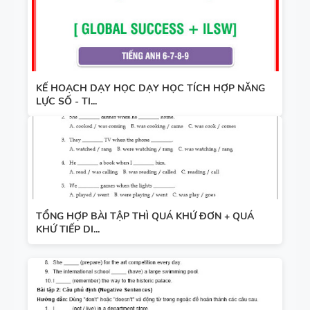
KẾ HOẠCH DẠY HỌC DẠY HỌC TÍCH HỢP NĂNG
LỰC SỐ - TI...
TỔNG HỢP BÀI TẬP THÌ QUÁ KHỨ ĐƠN + QUÁ
KHỨ TIẾP DI...