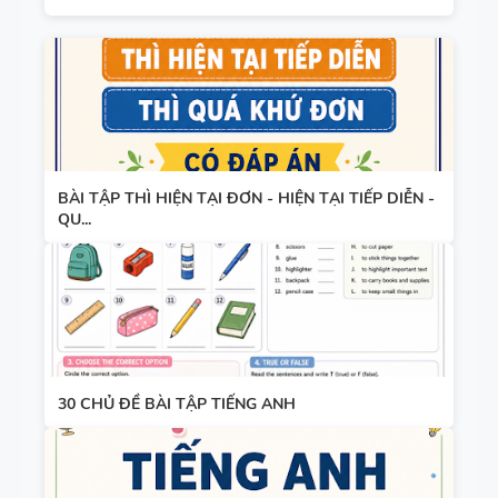
BÀI TẬP THÌ HIỆN TẠI ĐƠN - HIỆN TẠI TIẾP DIỄN -
QU...
30 CHỦ ĐỀ BÀI TẬP TIẾNG ANH