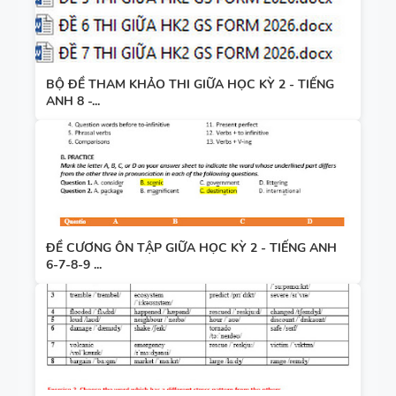
BỘ ĐỀ THAM KHẢO THI GIỮA HỌC KỲ 2 - TIẾNG
ANH 8 -...
ĐỀ CƯƠNG ÔN TẬP GIỮA HỌC KỲ 2 - TIẾNG ANH
6-7-8-9 ...