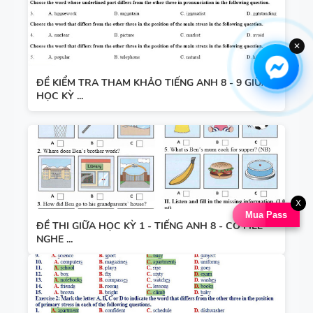
✕
ĐỀ KIỂM TRA THAM KHẢO TIẾNG ANH 8 - 9 GIỮA
HỌC KỲ ...
X
Mua Pass
ĐỀ THI GIỮA HỌC KỲ 1 - TIẾNG ANH 8 - CÓ FILE
NGHE ...