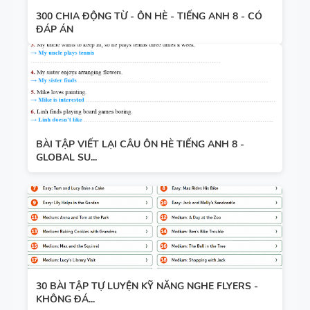
300 CHIA ĐỘNG TỪ - ÔN HÈ - TIẾNG ANH 8 - CÓ
ĐÁP ÁN
BÀI TẬP VIẾT LẠI CÂU ÔN HÈ TIẾNG ANH 8 -
GLOBAL SU...
30 BÀI TẬP TỰ LUYỆN KỸ NĂNG NGHE FLYERS -
KHÔNG ĐÁ...