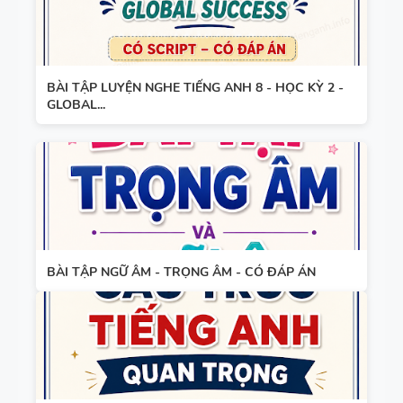
SUCCESS
BẢNG
WORD
BÀI TẬP LUYỆN NGHE TIẾNG ANH 8 - HỌC KỲ 2 -
FORM
GLOBAL...
THEO TỪNG
UNIT ( CÓ
MỞ RỘNG )
CHUYÊN ĐỀ
VÀ TÓM
TÍNH TỪ
TẮT NGỮ
ĐUÔI _ING
PHÁP -
VÀ _ED - CÓ
TIẾNG ANH
BÀI TẬP NGỮ ÂM - TRỌNG ÂM - CÓ ĐÁP ÁN
ĐÁP ÁN
6 - GLOBAL
SUCCESS -
MINDMAP
HỌC KỲ 1 -
SPEAKING -
CÓ ĐÁP ÁN
TIẾNG ANH