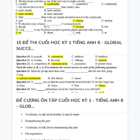
15 ĐỀ THI CUỐI HỌC KỲ 1 TIẾNG ANH 8 - GLOBAL
SUCCE...
ĐỀ CƯƠNG ÔN TẬP CUỐI HỌC KỲ 1 - TIẾNG ANH 8
- GLOB...