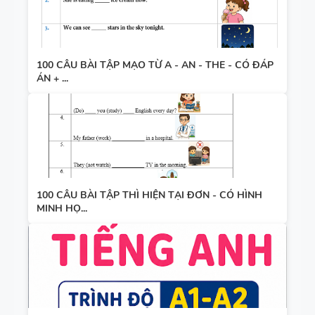
100 CÂU BÀI TẬP MẠO TỪ A - AN - THE - CÓ ĐÁP
ÁN + ...
100 CÂU BÀI TẬP THÌ HIỆN TẠI ĐƠN - CÓ HÌNH
MINH HỌ...