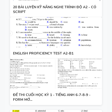
20 BÀI LUYỆN KỸ NĂNG NGHE TRÌNH ĐỘ A2 - CÓ
SCRIPT
ENGLISH PROFICIENCY TEST A2-B1
ĐỀ THI CUỐI HỌC KỲ 1 - TIẾNG ANH 6-7-8-9 -
FORM MỚ...