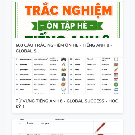
600 CÂU TRẮC NGHIỆM ÔN HÈ - TIẾNG ANH 8 -
GLOBAL S...
TỪ VỰNG TIẾNG ANH 8 - GLOBAL SUCCESS - HỌC
KỲ 1