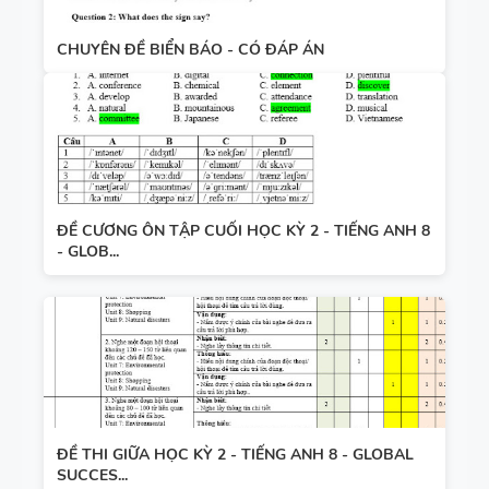
CHUYÊN ĐỀ BIỂN BÁO - CÓ ĐÁP ÁN
ĐỀ CƯƠNG ÔN TẬP CUỐI HỌC KỲ 2 - TIẾNG ANH 8
- GLOB...
ĐỀ THI GIỮA HỌC KỲ 2 - TIẾNG ANH 8 - GLOBAL
SUCCES...