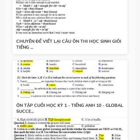
CHUYÊN ĐỀ VIẾT LẠI CÂU ÔN THI HỌC SINH GIỎI
TIẾNG ...
ÔN TẬP CUỐI HỌC KỲ 1 - TIẾNG ANH 10 - GLOBAL
SUCCE...