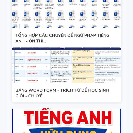
WORD
FORM
THEO TỪNG
UNIT ( CÓ
TỔNG HỢP CÁC CHUYÊN ĐỀ NGỮ PHÁP TIẾNG
MỞ RỘNG )
ANH - ÔN THI...
VÀ TÓM
TẮT NGỮ
PHÁP -
TIẾNG ANH
6 - GLOBAL
SUCCESS -
BẢNG WORD FORM - TRÍCH TỪ ĐỀ HỌC SINH
HỌC KỲ 1 -
GIỎI - CHUYÊ...
CÓ ĐÁP ÁN