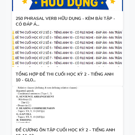
250 PHRASAL VERB HỮU DỤNG - KÈM BÀI TẬP -
CÓ ĐÁP Á...
TỔNG HỢP ĐỀ THI CUỐI HỌC KỲ 2 - TIẾNG ANH
10 - GLO...
ĐỀ CƯƠNG ÔN TẬP CUỐI HỌC KỲ 2 - TIẾNG ANH