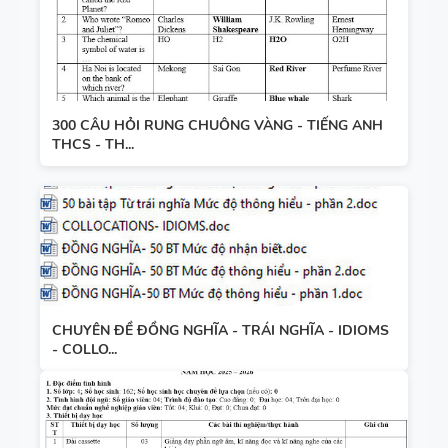
300 CÂU HỎI RUNG CHUÔNG VÀNG - TIẾNG ANH
THCS - TH...
CHUYÊN ĐỀ ĐỒNG NGHĨA - TRÁI NGHĨA - IDIOMS
- COLLO...