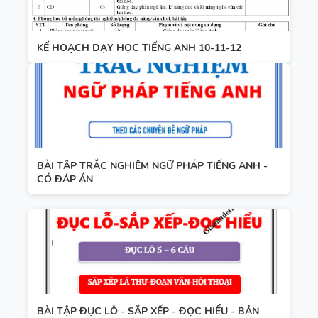
KẾ HOẠCH DẠY HỌC TIẾNG ANH 10-11-12
BÀI TẬP TRẮC NGHIỆM NGỮ PHÁP TIẾNG ANH -
CÓ ĐÁP ÁN
BÀI TẬP ĐỤC LỖ - SẮP XẾP - ĐỌC HIỂU - BẢN