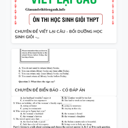
CHUYÊN ĐỀ VIẾT LẠI CÂU - BỒI DƯỠNG HỌC
SINH GIỎI -...
CHUYÊN ĐỀ BIỂN BÁO - CÓ ĐÁP ÁN