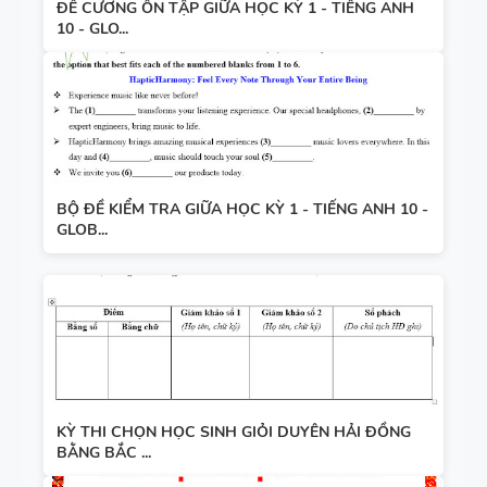
ĐỀ CƯƠNG ÔN TẬP GIỮA HỌC KỲ 1 - TIẾNG ANH
10 - GLO...
BỘ ĐỀ KIỂM TRA GIỮA HỌC KỲ 1 - TIẾNG ANH 10 -
GLOB...
KỲ THI CHỌN HỌC SINH GIỎI DUYÊN HẢI ĐỒNG
BẰNG BẮC ...