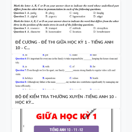
ĐỀ CƯƠNG - ĐỀ THI GIỮA HỌC KỲ 1 - TIẾNG ANH
10 - C...
BỘ ĐỀ KIỂM TRA THƯỜNG XUYÊN -TIẾNG ANH 10 -
HỌC KỲ...