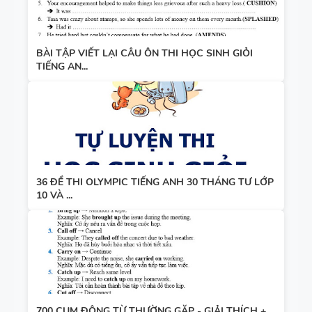
BÀI TẬP VIẾT LẠI CÂU ÔN THI HỌC SINH GIỎI
TIẾNG AN...
36 ĐỀ THI OLYMPIC TIẾNG ANH 30 THÁNG TƯ LỚP
10 VÀ ...
700 CỤM ĐỘNG TỪ THƯỜNG GẶP - GIẢI THÍCH +