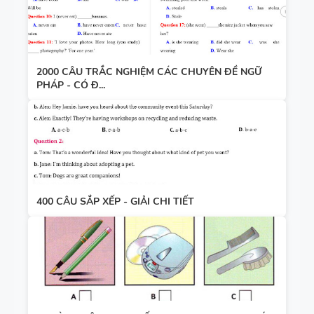
2000 CÂU TRẮC NGHIỆM CÁC CHUYÊN ĐỀ NGỮ
PHÁP - CÓ Đ...
400 CÂU SẮP XẾP - GIẢI CHI TIẾT