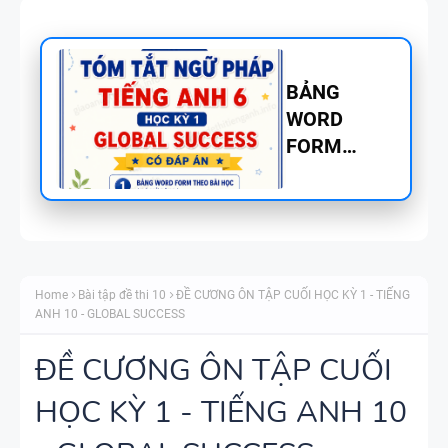
CHUYÊN ĐỀ
TÍNH TỪ
ĐUÔI _ING
VÀ _ED - CÓ
ĐÁP ÁN
MINDMAP
SPEAKING -
Home
Bài tập đề thi 10
ĐỀ CƯƠNG ÔN TẬP CUỐI HỌC KỲ 1 - TIẾNG
TIẾNG ANH
ANH 10 - GLOBAL SUCCESS
6 - HỌC KỲ
1 - GLOBAL
ĐỀ CƯƠNG ÔN TẬP CUỐI
SUCCESS
HỌC KỲ 1 - TIẾNG ANH 10
TỔNG HỢP
WORD