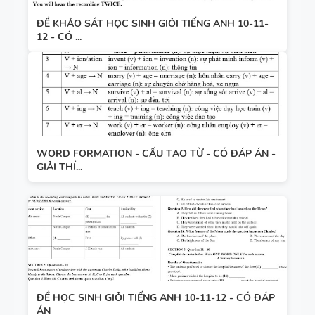
ĐỀ KHẢO SÁT HỌC SINH GIỎI TIẾNG ANH 10-11-
12 - CÓ ...
WORD FORMATION - CẤU TẠO TỪ - CÓ ĐÁP ÁN -
GIẢI THÍ...
ĐỀ HỌC SINH GIỎI TIẾNG ANH 10-11-12 - CÓ ĐÁP
ÁN