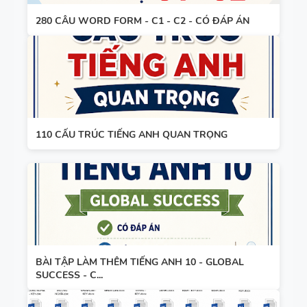
3
280 CÂU WORD FORM - C1 - C2 - CÓ ĐÁP ÁN
SPEAKING -
TIẾNG ANH
4 -
110 CẤU TRÚC TIẾNG ANH QUAN TRỌNG
CAMBRIDG
E
SPEAKING
WHEEL -
TIẾNG ANH
5 - GLOBAL
BÀI TẬP LÀM THÊM TIẾNG ANH 10 - GLOBAL
SUCCESS
SUCCESS - C...
BẢNG