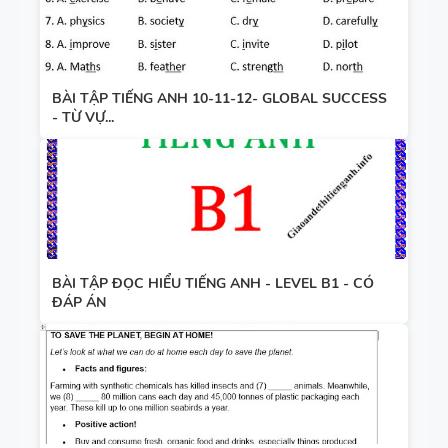
BÀI TẬP TIẾNG ANH 10-11-12- GLOBAL SUCCESS
- TỪ VỰ...
BÀI TẬP ĐỌC HIỂU TIẾNG ANH - LEVEL B1 - CÓ
ĐÁP ÁN