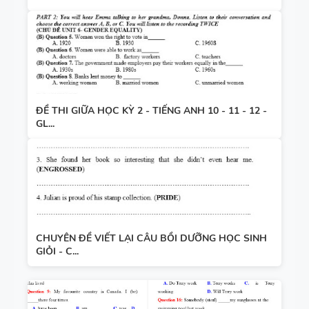
ĐỀ THI GIỮA HỌC KỲ 2 - TIẾNG ANH 10 - 11 - 12 -
GL...
CHUYÊN ĐỀ VIẾT LẠI CÂU BỒI DƯỠNG HỌC SINH
GIỎI - C...