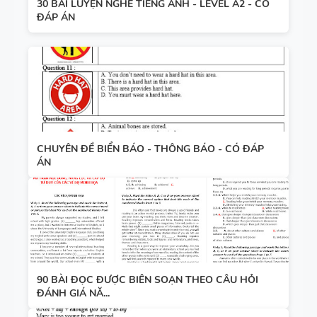
30 BÀI LUYỆN NGHE TIẾNG ANH - LEVEL A2 - CÓ
ĐÁP ÁN
CHUYÊN ĐỀ BIỂN BÁO - THÔNG BÁO - CÓ ĐÁP
ÁN
90 BÀI ĐỌC ĐƯỢC BIÊN SOẠN THEO CÂU HỎI
ĐÁNH GIÁ NĂ...