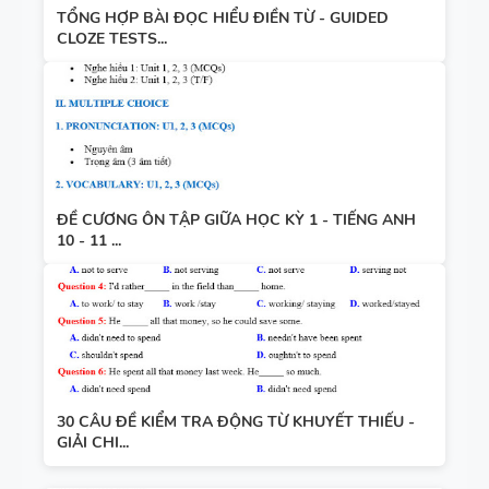
TỔNG HỢP BÀI ĐỌC HIỂU ĐIỀN TỪ - GUIDED
CLOZE TESTS...
ĐỀ CƯƠNG ÔN TẬP GIỮA HỌC KỲ 1 - TIẾNG ANH
10 - 11 ...
30 CÂU ĐỀ KIỂM TRA ĐỘNG TỪ KHUYẾT THIẾU -
GIẢI CHI...