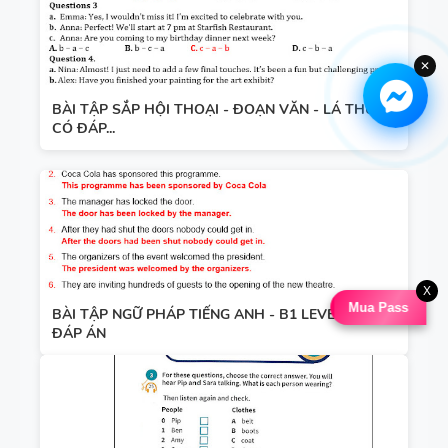
✕
BÀI TẬP SẮP HỘI THOẠI - ĐOẠN VĂN - LÁ THƯ -
CÓ ĐÁP...
X
Mua Pass
BÀI TẬP NGỮ PHÁP TIẾNG ANH - B1 LEVEL - CÓ
ĐÁP ÁN