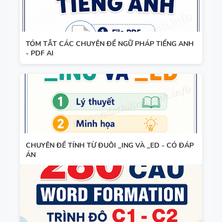
TIẾNG ANH
HỌC KỲ 1 -
8 - GLOBAL
CÓ ĐÁP ÁN
SUCCESS
TÓM TẮT CÁC CHUYÊN ĐỀ NGỮ PHÁP TIẾNG ANH
BẢNG
THEO TỪNG
- PDF AI
WORD
UNIT - HỌC
FORM
KỲ 1 - CÓ
THEO TỪNG
ĐÁP ÁN
UNIT -
TIẾNG ANH
TÓM TẮT
7 - GLOBAL
CÁC
SUCCESS -
CHUYÊN ĐỀ TÍNH TỪ ĐUÔI _ING VÀ _ED - CÓ ĐÁP
CHUYÊN ĐỀ
HỌC KỲ 1 -
ÁN
NGỮ PHÁP
CÓ ĐÁP ÁN
TIẾNG ANH
- PDF AI
SPEAKING
TIẾNG ANH