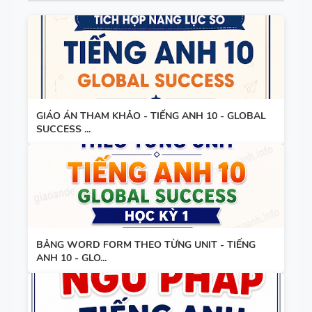
6 - HỌC KỲ
1 - FILE
BẢNG
WORD +
WORD
ẢNH MINH
FORM -
HỌA
TIẾNG ANH
11 -
GIÁO ÁN THAM KHẢO - TIẾNG ANH 10 - GLOBAL
SUCCESS ...
GLOBAL
BẢNG
SUCCESS -
WORD
HỌC KỲ 1 -
FORM
CÓ ĐÁP ÁN
THEO TỪNG
UNIT -
BẢNG WORD FORM THEO TỪNG UNIT - TIẾNG
TIẾNG ANH
ANH 10 - GLO...
BẢNG
10 -
WORD
GLOBAL
FORM
SUCCESS -