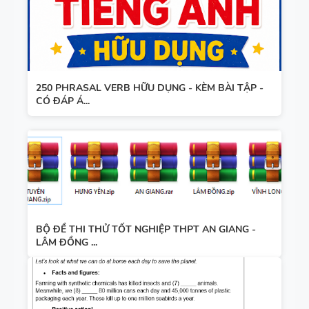
250 PHRASAL VERB HỮU DỤNG - KÈM BÀI TẬP -
CÓ ĐÁP Á...
BỘ ĐỀ THI THỬ TỐT NGHIỆP THPT AN GIANG -
LÂM ĐỒNG ...