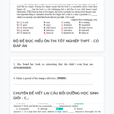
BỘ ĐỀ ĐỌC HIỂU ÔN THI TỐT NGHIỆP THPT - CÓ
ĐÁP ÁN
CHUYÊN ĐỀ VIẾT LẠI CÂU BỒI DƯỠNG HỌC SINH
GIỎI - C...