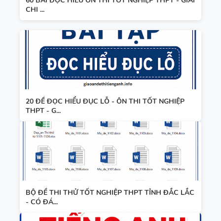
60 BÀI ĐỌC HIỂU ÔN THI TỐT NGHIỆP THPT - GIẢI
CHI ...
20 ĐỀ ĐỌC HIỂU ĐỤC LỖ - ÔN THI TỐT NGHIỆP
THPT - G...
BỘ ĐỀ THI THỬ TỐT NGHIỆP THPT TỈNH ĐẮC LẮC
- CÓ ĐÁ...