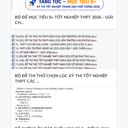
BỘ ĐỀ MỤC TIÊU 9+ TỐT NGHIỆP THPT 2026 - GIẢI
CH...
BỘ ĐỀ THI THỬ CHỌN LỌC KỲ THI TỐT NGHIỆP
THPT CÁC ...