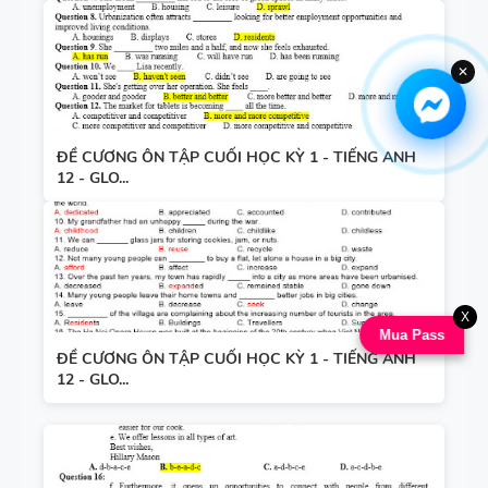
✕
ĐỀ CƯƠNG ÔN TẬP CUỐI HỌC KỲ 1 - TIẾNG ANH
12 - GLO...
X
Mua Pass
ĐỀ CƯƠNG ÔN TẬP CUỐI HỌC KỲ 1 - TIẾNG ANH
12 - GLO...