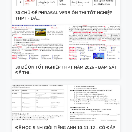
30 CHỦ ĐỀ PHRASAL VERB ÔN THI TỐT NGHIỆP
THPT - ĐÁ...
30 ĐỀ ÔN TỐT NGHIỆP THPT NĂM 2026 - BÁM SÁT
ĐỀ THI...
ĐỀ HỌC SINH GIỎI TIẾNG ANH 10-11-12 - CÓ ĐÁP