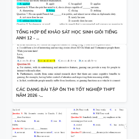
TỔNG HỢP ĐỀ KHẢO SÁT HỌC SINH GIỎI TIẾNG
ANH 12 - ...
CÁC DẠNG BÀI TẬP ÔN THI TỐT NGHIỆP THPT
NĂM 2026 -...