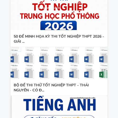
50 ĐỀ MINH HỌA KỲ THI TỐT NGHIỆP THPT 2026 -
GIẢI ...
BỘ ĐỀ THI THỬ TỐT NGHIỆP THPT - THÁI
NGUYÊN - CÓ Đ...