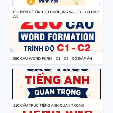
GLOBAL
BẢNG
SUCCESS -
CHUYÊN ĐỀ TÍNH TỪ ĐUÔI _ING VÀ _ED - CÓ ĐÁP
WORD
ÁN
HỌC KỲ 1 -
FORM
CÓ ĐÁP ÁN
THEO TỪNG
UNIT -
TIẾNG ANH
BẢNG
10 -
WORD
GLOBAL
280 CÂU WORD FORM - C1 - C2 - CÓ ĐÁP ÁN
FORM
SUCCESS -
TIẾNG ANH
HỌC KỲ 1 -
8 - GLOBAL
CÓ ĐÁP ÁN
SUCCESS
BẢNG
THEO TỪNG
WORD
UNIT - HỌC
FORM
KỲ 1 - CÓ
110 CẤU TRÚC TIẾNG ANH QUAN TRỌNG
THEO TỪNG
ĐÁP ÁN