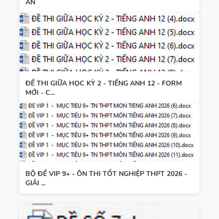
ÁN
ĐỀ THI GIỮA HỌC KỲ 2 - TIẾNG ANH 12 - FORM
MỚI - C...
BỘ ĐỀ VIP 9+ - ÔN THI TỐT NGHIỆP THPT 2026 -
GIẢI ...