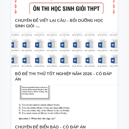
CHUYÊN ĐỀ VIẾT LẠI CÂU - BỒI DƯỠNG HỌC
SINH GIỎI -...
BỘ ĐỀ THI THỬ TỐT NGHIỆP NĂM 2026 - CÓ ĐÁP
ÁN
CHUYÊN ĐỀ BIỂN BÁO - CÓ ĐÁP ÁN