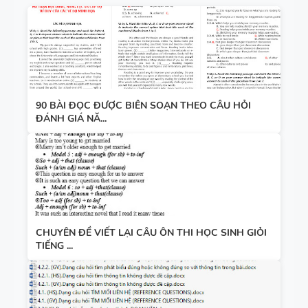
90 BÀI ĐỌC ĐƯỢC BIÊN SOẠN THEO CÂU HỎI
ĐÁNH GIÁ NĂ...
CHUYÊN ĐỀ VIẾT LẠI CÂU ÔN THI HỌC SINH GIỎI
TIẾNG ...