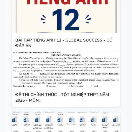
UNIT -
TIẾNG ANH
TÓM TẮT
7 - GLOBAL
CÁC
SUCCESS -
CHUYÊN ĐỀ
HỌC KỲ 1 -
BÀI TẬP TIẾNG ANH 12 - GLOBAL SUCCESS - CÓ
NGỮ PHÁP
CÓ ĐÁP ÁN
ĐÁP ÁN
TIẾNG ANH
- PDF AI
SPEAKING
TIẾNG ANH
3
ĐỀ THI CHÍNH THỨC - TỐT NGHIỆP THPT NĂM
2026 - MÔN...
SPEAKING -
TIẾNG ANH
4 -