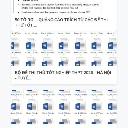
50 TỜ RƠI - QUẢNG CÁO TRÍCH TỪ CÁC ĐỀ THI
THỬ TỐT ...
BỘ ĐỀ THI THỬ TỐT NGHIỆP THPT 2026 - HÀ NỘI
- TUYỂ...