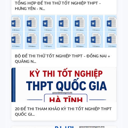
TỔNG HỢP ĐỀ THI THỬ TỐT NGHIỆP THPT -
HƯNG YÊN - N...
BỘ ĐỀ THI THỬ TỐT NGHIỆP THPT - ĐỒNG NAI +
QUẢNG N...
20 ĐỀ THI THAM KHẢO KỲ THI TỐT NGHIỆP THPT
QUỐC GI...