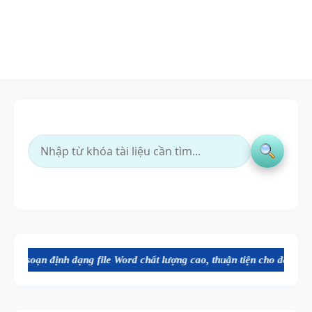
 dạng file Word chất lượng cao, thuận tiện cho dạy và học tiếng Anh.