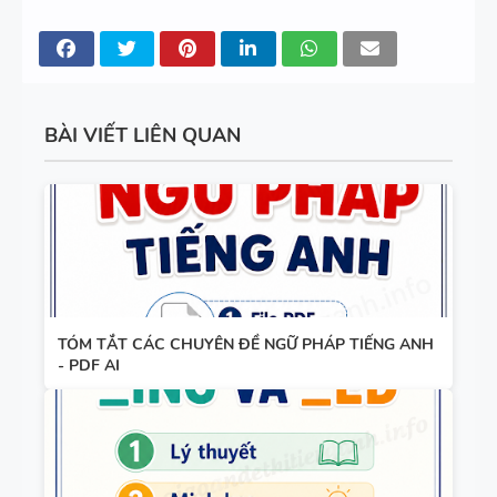
11 CHUYÊN
ĐỀ VIẾT LẠI
CÂU - ÔN
VÀO LỚP 6
- LÝ
BÀI VIẾT LIÊN QUAN
THUYẾT +
TỪ VỰNG
BÀI TẬP +
VÀ NGỮ
ĐÁP ÁN
PHÁP -
TIẾNG ANH
6 - HỌC KỲ
1 - FILE
TÓM TẮT CÁC CHUYÊN ĐỀ NGỮ PHÁP TIẾNG ANH
BẢNG
WORD +
- PDF AI
WORD
ẢNH MINH
FORM -
HỌA
TIẾNG ANH
11 -