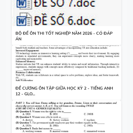
BỘ ĐỀ ÔN THI TỐT NGHIỆP NĂM 2026 - CÓ ĐÁP
ÁN
ĐỀ CƯƠNG ÔN TẬP GIỮA HỌC KỲ 2 - TIẾNG ANH
12 - GLO...