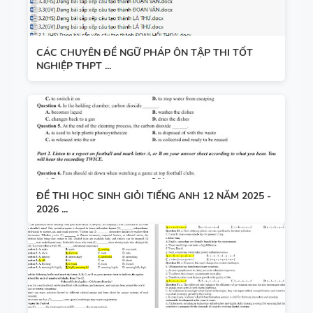
CÁC CHUYÊN ĐỀ NGỮ PHÁP ÔN TẬP THI TỐT
NGHIỆP THPT ...
ĐỀ THI HỌC SINH GIỎI TIẾNG ANH 12 NĂM 2025 -
2026 ...