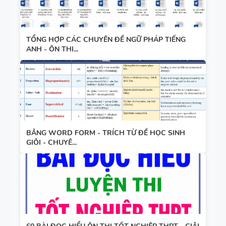
CAMBRIDG
E
TỔNG HỢP CÁC CHUYÊN ĐỀ NGỮ PHÁP TIẾNG
ANH - ÔN THI...
BẢNG WORD FORM - TRÍCH TỪ ĐỀ HỌC SINH
GIỎI - CHUYÊ...