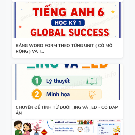
TIẾNG ANH
8 - HỌC KỲ
2 - GLOBAL
TỪ VỰNG -
SUCCESS -
NGỮ PHÁP
CÓ SCRIPT
- TIẾNG
+ ĐÁP ÁN
BẢNG WORD FORM THEO TỪNG UNIT ( CÓ MỞ
ANH 7 -
RỘNG ) VÀ T...
GLOBAL
SUCCESS -
GIÁO ÁN
HỌC KỲ 1
THAM
KHẢO -
TIẾNG ANH
CHUYÊN ĐỀ TÍNH TỪ ĐUÔI _ING VÀ _ED - CÓ ĐÁP
10 -
ÁN
GLOBAL
13 THÌ
SUCCESS -
TRONG
CÓ TÍCH