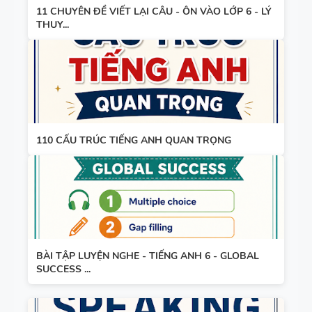
11 CHUYÊN ĐỀ VIẾT LẠI CÂU - ÔN VÀO LỚP 6 - LÝ
WORD
HỌC KỲ 1 -
THUY...
FORM
CÓ ĐÁP ÁN
THEO TỪNG
UNIT -
TIẾNG ANH
10 -
GLOBAL
110 CẤU TRÚC TIẾNG ANH QUAN TRỌNG
SUCCESS -
HỌC KỲ 1 -
CÓ ĐÁP ÁN
BÀI TẬP LUYỆN NGHE - TIẾNG ANH 6 - GLOBAL
SUCCESS ...