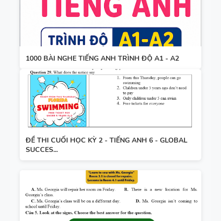
1000 BÀI NGHE TIẾNG ANH TRÌNH ĐỘ A1 - A2
ĐỀ THI CUỐI HỌC KỲ 2 - TIẾNG ANH 6 - GLOBAL
SUCCES...