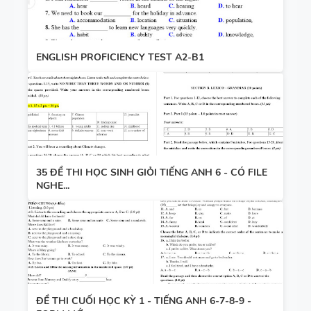
ENGLISH PROFICIENCY TEST A2-B1
35 ĐỀ THI HỌC SINH GIỎI TIẾNG ANH 6 - CÓ FILE
NGHE...
ĐỀ THI CUỐI HỌC KỲ 1 - TIẾNG ANH 6-7-8-9 -