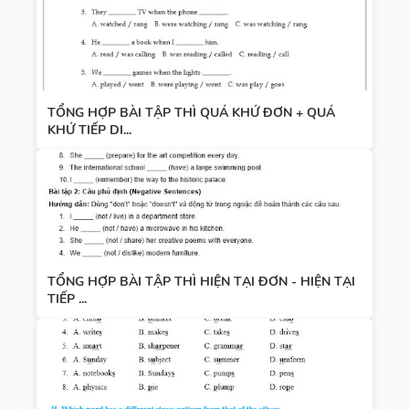
TỔNG HỢP BÀI TẬP THÌ QUÁ KHỨ ĐƠN + QUÁ
KHỨ TIẾP DI...
TỔNG HỢP BÀI TẬP THÌ HIỆN TẠI ĐƠN - HIỆN TẠI
TIẾP ...