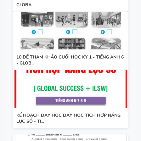
GLOBA...
10 ĐỀ THAM KHẢO CUỐI HỌC KỲ 1 - TIẾNG ANH 6
- GLOB...
KẾ HOẠCH DẠY HỌC DẠY HỌC TÍCH HỢP NĂNG
LỰC SỐ - TI...