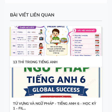
ĐIỀN TỪ
GLOBAL
VÀO CHỖ
SUCCESS -
TÀI LIỆU
BÀI VIẾT LIÊN QUAN
TRỐNG -
ÔN VÀO 10
DẠY NÓI
TIẾNG ANH
SPEAKING -
7 - HỌC KỲ
TIẾNG ANH
1 - GLOBAL
7 - GLOBAL
SUCCESS -
SUCCESS -
CÓ ĐÁP ÁN
BÀI TẬP
HỌC KỲ 1
LUYỆN
13 THÌ TRONG TIẾNG ANH
NGHE -
TIẾNG ANH
9 - GLOBAL
SUCCESS -
BÀI TẬP
HỌC KỲ 2 -
LUYỆN
CÓ SCRIPT
TỪ VỰNG VÀ NGỮ PHÁP - TIẾNG ANH 6 - HỌC KỲ
NGHE
+ ĐÁP ÁN
1 - FIL...