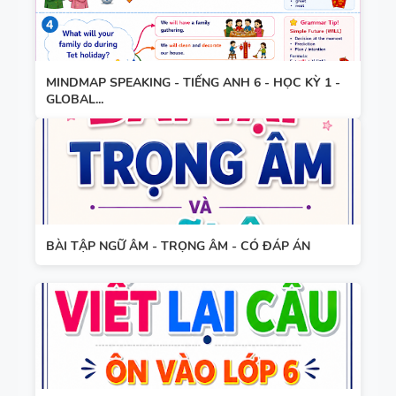
TIẾNG ANH
HỢP NĂNG
LỰC SỐ -
CẢ NĂM
MINDMAP SPEAKING - TIẾNG ANH 6 - HỌC KỲ 1 -
GLOBAL...
TỪ VỰNG
VÀ NGỮ
PHÁP -
TIẾNG ANH
6 - HỌC KỲ
1 - FILE
BÀI TẬP NGỮ ÂM - TRỌNG ÂM - CÓ ĐÁP ÁN
BẢNG
WORD +
WORD
ẢNH MINH
FORM -
HỌA
TIẾNG ANH
11 -
GLOBAL
BẢNG
SUCCESS -