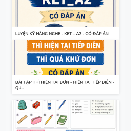
LUYỆN KỸ NĂNG NGHE - KET - A2 - CÓ ĐÁP ÁN
BÀI TẬP THÌ HIỆN TẠI ĐƠN - HIỆN TẠI TIẾP DIỄN -
QU...