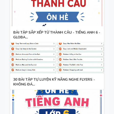
BÀI TẬP SẮP XẾP TỪ THÀNH CÂU - TIẾNG ANH 6 -
GLOBA...
30 BÀI TẬP TỰ LUYỆN KỸ NĂNG NGHE FLYERS -
KHÔNG ĐÁ...