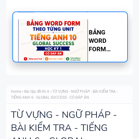
BẢNG
WORD
FORM
TIẾNG ANH
8 - GLOBAL
SUCCESS
BẢNG
THEO TỪNG
WORD
UNIT - HỌC
Home
Bài tập đề thi 6
TỪ VỰNG - NGỮ PHÁP - BÀI KIỂM TRA -
FORM
KỲ 1 - CÓ
TIẾNG ANH 6 - GLOBAL SUCCESS - CÓ ĐÁP ÁN
THEO TỪNG
ĐÁP ÁN
UNIT -
TỪ VỰNG - NGỮ PHÁP -
TIẾNG ANH
BÀI KIỂM TRA - TIẾNG
TÓM TẮT
7 - GLOBAL
CÁC
SUCCESS -