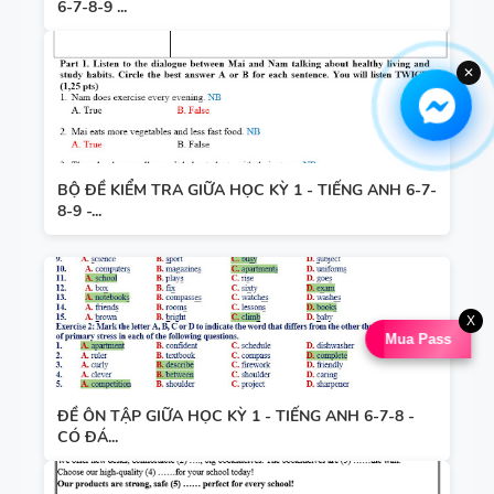
6-7-8-9 ...
✕
BỘ ĐỀ KIỂM TRA GIỮA HỌC KỲ 1 - TIẾNG ANH 6-7-
8-9 -...
X
Mua Pass
ĐỀ ÔN TẬP GIỮA HỌC KỲ 1 - TIẾNG ANH 6-7-8 -
CÓ ĐÁ...