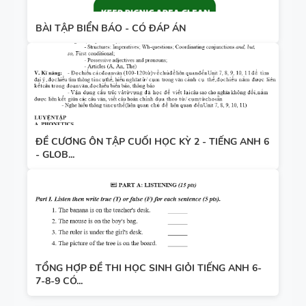
BÀI TẬP BIỂN BÁO - CÓ ĐÁP ÁN
ĐỀ CƯƠNG ÔN TẬP CUỐI HỌC KỲ 2 - TIẾNG ANH 6
- GLOB...
TỔNG HỢP ĐỀ THI HỌC SINH GIỎI TIẾNG ANH 6-
7-8-9 CÓ...