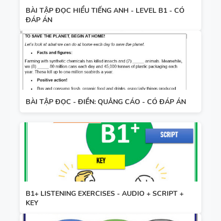
BÀI TẬP ĐỌC HIỂU TIẾNG ANH - LEVEL B1 - CÓ
ĐÁP ÁN
BÀI TẬP ĐỌC - ĐIỀN: QUẢNG CÁO - CÓ ĐÁP ÁN
B1+ LISTENING EXERCISES - AUDIO + SCRIPT +
KEY