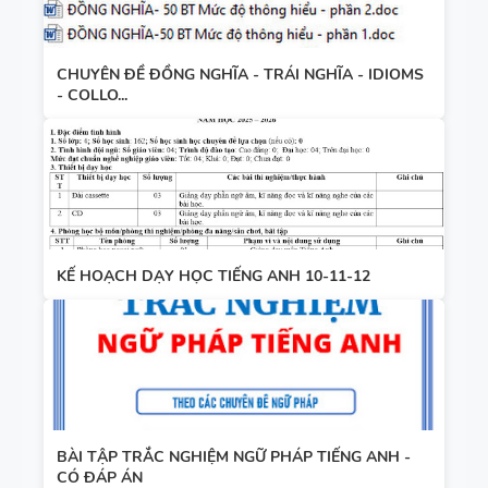
CHUYÊN ĐỀ ĐỒNG NGHĨA - TRÁI NGHĨA - IDIOMS
- COLLO...
KẾ HOẠCH DẠY HỌC TIẾNG ANH 10-11-12
BÀI TẬP TRẮC NGHIỆM NGỮ PHÁP TIẾNG ANH -
CÓ ĐÁP ÁN