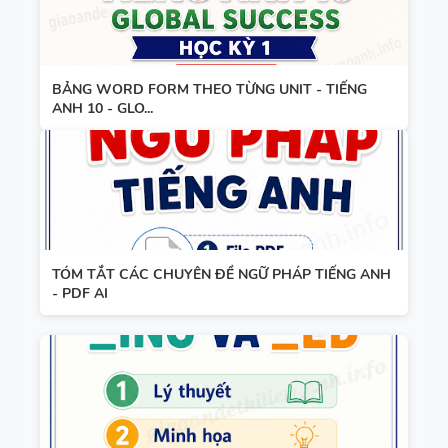
TIẾNG ANH
8 - HỌC KỲ
2 - GLOBAL
TỪ VỰNG -
BẢNG WORD FORM THEO TỪNG UNIT - TIẾNG
SUCCESS -
ANH 10 - GLO...
NGỮ PHÁP
CÓ SCRIPT
- TIẾNG
+ ĐÁP ÁN
ANH 7 -
GLOBAL
SUCCESS -
GIÁO ÁN
HỌC KỲ 1
TÓM TẮT CÁC CHUYÊN ĐỀ NGỮ PHÁP TIẾNG ANH
THAM
- PDF AI
KHẢO -
TIẾNG ANH
10 -
GLOBAL
13 THÌ
SUCCESS -
TRONG
CÓ TÍCH