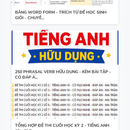
BẢNG WORD FORM - TRÍCH TỪ ĐỀ HỌC SINH
GIỎI - CHUYÊ...
250 PHRASAL VERB HỮU DỤNG - KÈM BÀI TẬP -
CÓ ĐÁP Á...
TỔNG HỢP ĐỀ THI CUỐI HỌC KỲ 2 - TIẾNG ANH