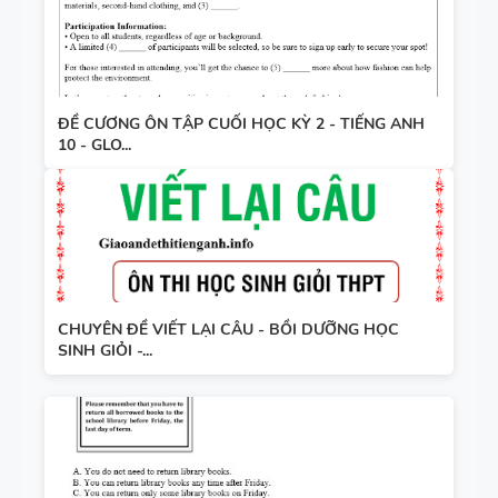
ĐỀ CƯƠNG ÔN TẬP CUỐI HỌC KỲ 2 - TIẾNG ANH
10 - GLO...
CHUYÊN ĐỀ VIẾT LẠI CÂU - BỒI DƯỠNG HỌC
SINH GIỎI -...