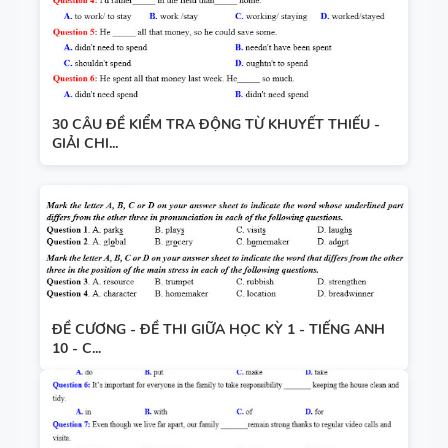
30 CÂU ĐỀ KIỂM TRA ĐỘNG TỪ KHUYẾT THIẾU -
GIẢI CHI...
ĐỀ CƯƠNG - ĐỀ THI GIỮA HỌC KỲ 1 - TIẾNG ANH
10 - C...