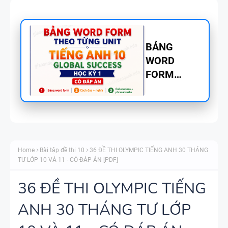
BẢNG
WORD
FORM
TIẾNG ANH
8 - GLOBAL
SUCCESS
BẢNG
THEO TỪNG
WORD
UNIT - HỌC
Home
Bài tập đề thi 10
36 ĐỀ THI OLYMPIC TIẾNG ANH 30 THÁNG
FORM
KỲ 1 - CÓ
TƯ LỚP 10 VÀ 11 - CÓ ĐÁP ÁN [PDF]
THEO TỪNG
ĐÁP ÁN
UNIT -
36 ĐỀ THI OLYMPIC TIẾNG
TIẾNG ANH
ANH 30 THÁNG TƯ LỚP
TÓM TẮT
7 - GLOBAL
CÁC
SUCCESS -