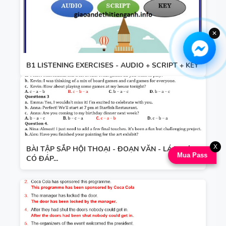
✕
B1 LISTENING EXERCISES - AUDIO + SCRIPT + KEY
X
BÀI TẬP SẮP HỘI THOẠI - ĐOẠN VĂN - LÁ THƯ -
Mua Pass
CÓ ĐÁP...