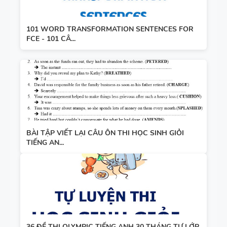
101 WORD TRANSFORMATION SENTENCES FOR
FCE - 101 CÂ...
BÀI TẬP VIẾT LẠI CÂU ÔN THI HỌC SINH GIỎI
TIẾNG AN...
36 ĐỀ THI OLYMPIC TIẾNG ANH 30 THÁNG TƯ LỚP