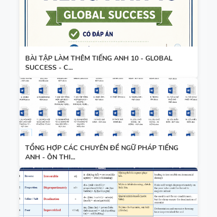
WORD
HỌC KỲ 1 -
FORM
CÓ ĐÁP ÁN
THEO TỪNG
UNIT -
BÀI TẬP LÀM THÊM TIẾNG ANH 10 - GLOBAL
TIẾNG ANH
SUCCESS - C...
10 -
GLOBAL
SUCCESS -
HỌC KỲ 1 -
CÓ ĐÁP ÁN
TỔNG HỢP CÁC CHUYÊN ĐỀ NGỮ PHÁP TIẾNG
ANH - ÔN THI...