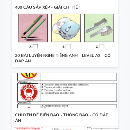
400 CÂU SẮP XẾP - GIẢI CHI TIẾT
30 BÀI LUYỆN NGHE TIẾNG ANH - LEVEL A2 - CÓ
ĐÁP ÁN
CHUYÊN ĐỀ BIỂN BÁO - THÔNG BÁO - CÓ ĐÁP
ÁN