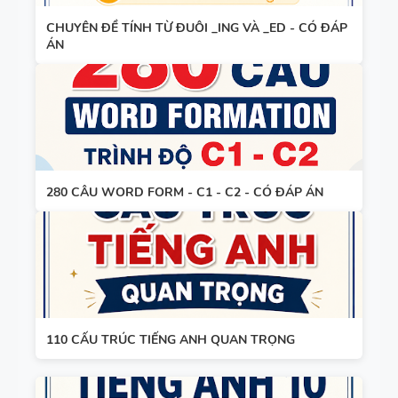
TIẾNG ANH
HỢP NĂNG
CHUYÊN ĐỀ TÍNH TỪ ĐUÔI _ING VÀ _ED - CÓ ĐÁP
LỰC SỐ -
ÁN
CẢ NĂM
TỪ VỰNG
VÀ NGỮ
PHÁP -
TIẾNG ANH
280 CÂU WORD FORM - C1 - C2 - CÓ ĐÁP ÁN
6 - HỌC KỲ
1 - FILE
BẢNG
WORD +
WORD
ẢNH MINH
FORM -
HỌA
TIẾNG ANH
110 CẤU TRÚC TIẾNG ANH QUAN TRỌNG
11 -
GLOBAL
BẢNG
SUCCESS -