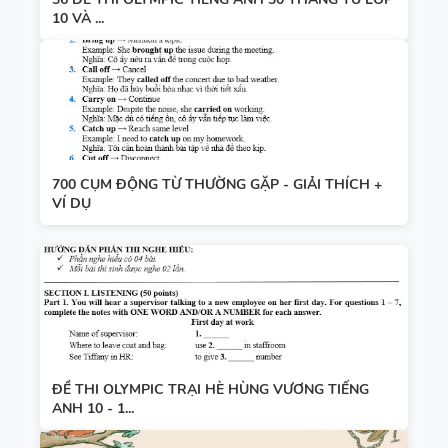
10 VÀ ...
700 CỤM ĐỘNG TỪ THƯỜNG GẶP - GIẢI THÍCH +
VÍ DỤ
ĐỀ THI OLYMPIC TRẠI HÈ HÙNG VƯƠNG TIẾNG
ANH 10 - 1...