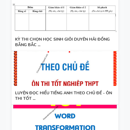
KỲ THI CHỌN HỌC SINH GIỎI DUYÊN HẢI ĐỒNG
BẰNG BẮC ...
LUYỆN ĐỌC HIỂU TIẾNG ANH THEO CHỦ ĐỀ - ÔN
THI TỐT ...