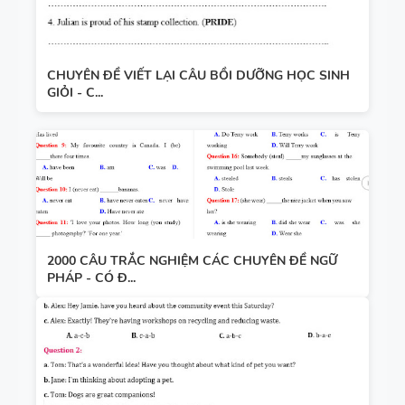
CHUYÊN ĐỀ VIẾT LẠI CÂU BỒI DƯỠNG HỌC SINH
GIỎI - C...
2000 CÂU TRẮC NGHIỆM CÁC CHUYÊN ĐỀ NGỮ
PHÁP - CÓ Đ...