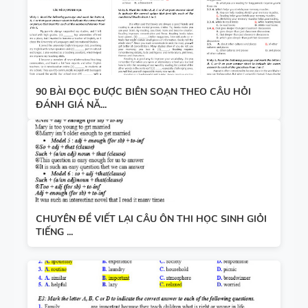
90 BÀI ĐỌC ĐƯỢC BIÊN SOẠN THEO CÂU HỎI
ĐÁNH GIÁ NĂ...
CHUYÊN ĐỀ VIẾT LẠI CÂU ÔN THI HỌC SINH GIỎI
TIẾNG ...