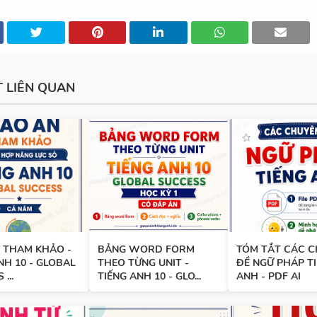
ANH 6 - HỌC KỲ 1 - FILE WOR
ẢNH MINH HỌA
T LIÊN QUAN
BẢNG WORD FORM - TIẾNG A
- GLOBAL SUCCESS - HỌC KỲ 
ĐÁP ÁN
BẢNG WORD FORM THEO TỪ
UNIT - TIẾNG ANH 10 - GLOB
 THAM KHẢO -
BẢNG WORD FORM
TÓM TẮT CÁC 
SUCCESS - HỌC KỲ 1 - CÓ ĐÁ
NH 10 - GLOBAL
THEO TỪNG UNIT -
ĐỀ NGỮ PHÁP T
...
TIẾNG ANH 10 - GLO...
ANH - PDF AI