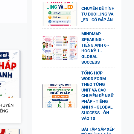
D +
CHUYÊN ĐỀ TÍNH
TỪ ĐUÔI _ING VÀ
_ED - CÓ ĐÁP ÁN
MINDMAP
SPEAKING -
NH 11
TIẾNG ANH 6 -
1 - CÓ
HỌC KỲ 1 -
GLOBAL
SUCCESS
TỔNG HỢP
WORD FORM
THEO TỪNG
NG
UNIT VÀ CÁC
CHUYÊN ĐỀ NGỮ
AL
PHÁP - TIẾNG
CHUYÊN
P ÁN
ANH 9 - GLOBAL
IẾNG
SUCCESS - ÔN
VÀO 10
BÀI TẬP SẮP XẾP