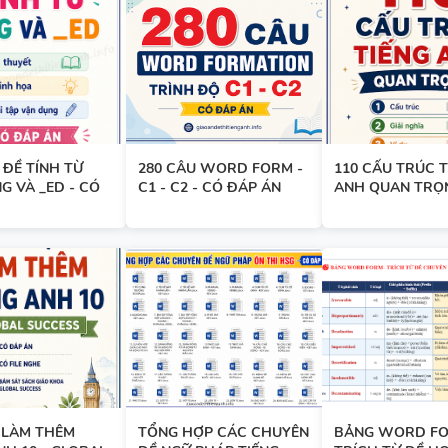
BẢNG WORD FORM TIẾNG ANH
GLOBAL SUCCESS THEO TỪN
- HỌC KỲ 1 - CÓ ĐÁP ÁN
ĐỀ TÍNH TỪ
280 CÂU WORD FORM -
110 CẤU TRÚC T
BẢNG WORD FORM THEO TỪ
NG VÀ _ED - CÓ
C1 - C2 - CÓ ĐÁP ÁN
ANH QUAN TRỌ
UNIT - TIẾNG ANH 7 - GLOBA
SUCCESS - HỌC KỲ 1 - CÓ ĐÁ
TÓM TẮT CÁC CHUYÊN ĐỀ N
PHÁP TIẾNG ANH - PDF AI
 LÀM THÊM
TỔNG HỢP CÁC CHUYÊN
BẢNG WORD FO