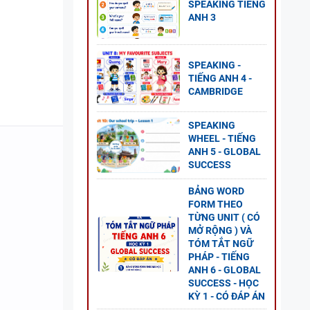
SPEAKING TIẾNG
ANH 3
SPEAKING -
G ANH
TIẾNG ANH 4 -
CAMBRIDGE
ÍCH
SPEAKING
WHEEL - TIẾNG
ANH 5 - GLOBAL
SUCCESS
BẢNG WORD
FORM THEO
TỪNG UNIT ( CÓ
MỞ RỘNG ) VÀ
TÓM TẮT NGỮ
PHÁP - TIẾNG
ANH 6 - GLOBAL
SUCCESS - HỌC
ẾNG
KỲ 1 - CÓ ĐÁP ÁN