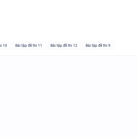
N
GIÁO ÁN THAM KHẢO - TIẾN
10 - GLOBAL SUCCESS - CÓ T
hi 10
Bài tập đề thi 11
Bài tập đề thi 12
Bài tập đề thi 9
HỢP NĂNG LỰC SỐ - CẢ NĂM
13 THÌ TRONG TIẾNG ANH
TỪ VỰNG VÀ NGỮ PHÁP - TI