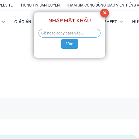
WEBSITE
THÔNG TIN BẢN QUYỀN
THAM GIA CỘNG ĐỒNG GIÁO VIÊN TIẾNG 
✕
NHẬP MẬT KHẨU
GIÁO ÁN
POWERPOINT
FLASH-SHEET
HƯ
Vào