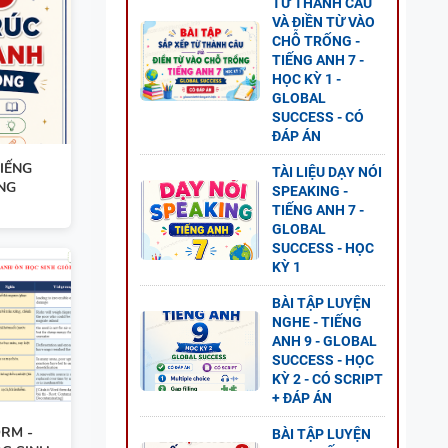
TỪ THÀNH CÂU
 8 -
VÀ ĐIỀN TỪ VÀO
G UNIT
CHỖ TRỐNG -
TIẾNG ANH 7 -
HỌC KỲ 1 -
GLOBAL
SUCCESS - CÓ
ĐÁP ÁN
IẾNG
NG
TÀI LIỆU DẠY NÓI
NG
SPEAKING -
L
TIẾNG ANH 7 -
P ÁN
GLOBAL
SUCCESS - HỌC
KỲ 1
BÀI TẬP LUYỆN
NGHE - TIẾNG
ANH 9 - GLOBAL
GỮ
SUCCESS - HỌC
KỲ 2 - CÓ SCRIPT
+ ĐÁP ÁN
RM -
BÀI TẬP LUYỆN