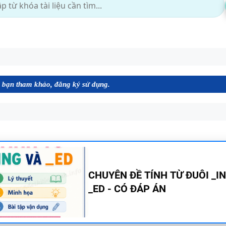
o, đăng ký sử dụng.
MINDMAP SPEAKING - TIẾNG
6 - HỌC KỲ 1 - GLOBAL SUCC