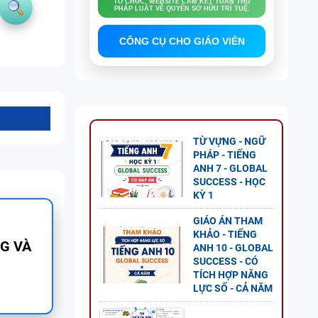
TỔ CHỨC. WEBSITE CAM KẾT TUÂN THỦ
PHÁP LUẬT VỀ QUYỀN SỞ HỮU TRÍ TUỆ.
CÔNG CỤ CHO GIÁO VIÊN
TỪ VỰNG - NGỮ
PHÁP - TIẾNG
ANH 7 - GLOBAL
SUCCESS - HỌC
KỲ 1
GIÁO ÁN THAM
KHẢO - TIẾNG
 ANH
ANH 10 - GLOBAL
SUCCESS - CÓ
ESS
TÍCH HỢP NĂNG
LỰC SỐ - CẢ NĂM