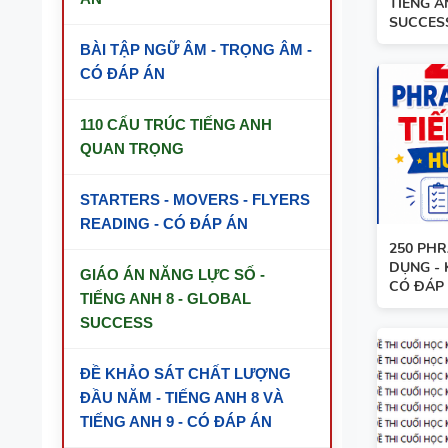
TIẾNG A
SUCCESS 
BÀI TẬP NGỮ ÂM - TRỌNG ÂM -
CÓ ĐÁP ÁN
TỪ VỰNG - NGỮ PHÁP - TIẾNG ANH 7 -
GLOBAL SUCCESS - HỌC KỲ 1
110 CẤU TRÚC TIẾNG ANH
GIÁO ÁN THAM KHẢO - TIẾNG ANH 10
QUAN TRỌNG
- GLOBAL SUCCESS - CÓ TÍCH HỢP
NĂNG LỰC SỐ - CẢ NĂM
STARTERS - MOVERS - FLYERS
READING - CÓ ĐÁP ÁN
13 THÌ TRONG TIẾNG ANH
250 PH
DỤNG - 
TỪ VỰNG VÀ NGỮ PHÁP - TIẾNG ANH
GIÁO ÁN NĂNG LỰC SỐ -
CÓ ĐÁP Á
6 - HỌC KỲ 1 - FILE WORD + ẢNH MINH
TIẾNG ANH 8 - GLOBAL
HỌA
SUCCESS
BẢNG WORD FORM - TIẾNG ANH 11 -
GLOBAL SUCCESS - HỌC KỲ 1 - CÓ ĐÁP
ĐỀ KHẢO SÁT CHẤT LƯỢNG
ÁN
ĐẦU NĂM - TIẾNG ANH 8 VÀ
TIẾNG ANH 9 - CÓ ĐÁP ÁN
BẢNG WORD FORM THEO TỪNG UNIT
- TIẾNG ANH 10 - GLOBAL SUCCESS -