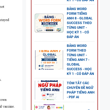
KỲ 1 - CÓ ĐÁP ÁN
BẢNG WORD
FORM TIẾNG
G ANH
ANH 8 - GLOBAL
SUCCESS THEO
 2 -
TỪNG UNIT -
HỌC KỲ 1 - CÓ
ĐÁP ÁN
BẢNG WORD
FORM THEO
TỪNG UNIT -
ANH 8
TIẾNG ANH 7 -
S - CÓ
GLOBAL
SUCCESS - HỌC
KỲ 1 - CÓ ĐÁP ÁN
TÓM TẮT CÁC
CHUYÊN ĐỀ NGỮ
PHÁP TIẾNG ANH
- PDF AI
G ANH
Ỳ 1