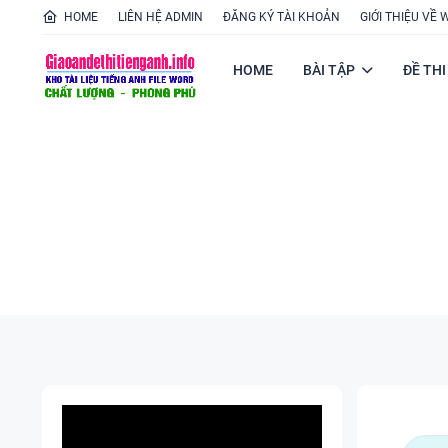
HOME
LIÊN HỆ ADMIN
ĐĂNG KÝ TÀI KHOẢN
GIỚI THIỆU VỀ 
HOME
BÀI TẬP
ĐỀ THI