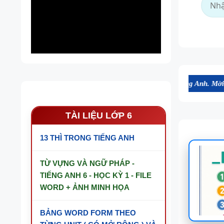
hất lượng cao, thuận tiện cho dạy và học tiếng Anh. Mời bạn tham khả
TÀI LIỆU LỚP 6
13 THÌ TRONG TIẾNG ANH
TỪ VỰNG VÀ NGỮ PHÁP -
TIẾNG ANH 6 - HỌC KỲ 1 - FILE
WORD + ẢNH MINH HỌA
BẢNG WORD FORM THEO