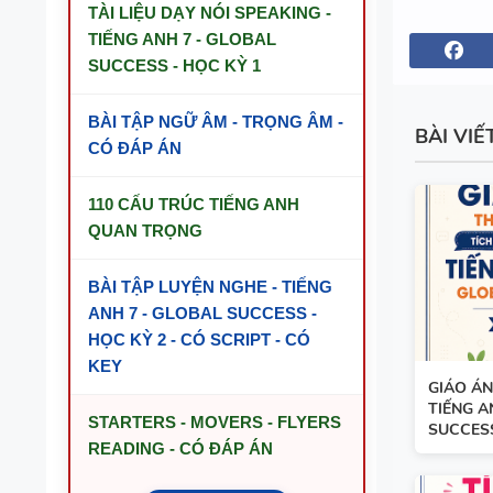
TÀI LIỆU DẠY NÓI SPEAKING -
TIẾNG ANH 7 - GLOBAL
SUCCESS - HỌC KỲ 1
BÀI TẬP NGỮ ÂM - TRỌNG ÂM -
BÀI VIẾ
CÓ ĐÁP ÁN
110 CẤU TRÚC TIẾNG ANH
QUAN TRỌNG
BÀI TẬP LUYỆN NGHE - TIẾNG
ANH 7 - GLOBAL SUCCESS -
HỌC KỲ 2 - CÓ SCRIPT - CÓ
KEY
GIÁO ÁN
TIẾNG A
STARTERS - MOVERS - FLYERS
SUCCESS 
READING - CÓ ĐÁP ÁN