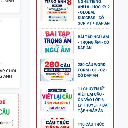
ỌC SINH
NGHE TIẾNG
ANH 8 - HỌC KỲ 2
- GLOBAL
SUCCESS - CÓ
SCRIPT + ĐÁP ÁN
BÀI TẬP NGỮ ÂM
- TRỌNG ÂM - CÓ
ĐÁP ÁN
280 CÂU WORD
FORM - C1 - C2 -
ẬP CUỐI
CÓ ĐÁP ÁN
NG ANH
11 CHUYÊN ĐỀ
VIẾT LẠI CÂU -
ÔN VÀO LỚP 6 -
LÝ THUYẾT + BÀI
 5 -
TẬP + ĐÁP ÁN
110 CẤU TRÚC