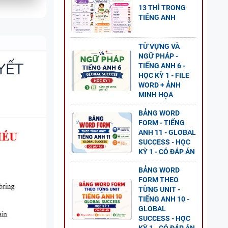
13 THÌ TRONG
TIẾNG ANH
O
ĐỀ
TỪ VỰNG VÀ
GLOBAL
NGỮ PHÁP -
YẾT
TIẾNG ANH 6 -
HỌC KỲ 1 - FILE
WORD + ẢNH
MINH HỌA
 CÂU
BẢNG WORD
-
FORM - TIẾNG
LOBAL
ANH 11 - GLOBAL
SUCCESS - HỌC
KỲ 1 - CÓ ĐÁP ÁN
BẢNG WORD
FORM THEO
TỪNG UNIT -
ESS -
TIẾNG ANH 10 -
GLOBAL
SUCCESS - HỌC