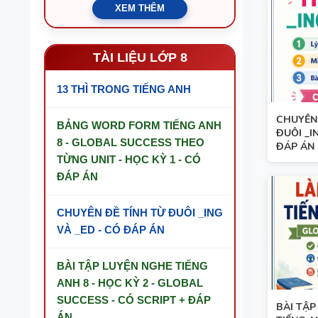
XEM THÊM
TÀI LIỆU LỚP 8
13 THÌ TRONG TIẾNG ANH
CHUYÊN 
BẢNG WORD FORM TIẾNG ANH
ĐUÔI _I
8 - GLOBAL SUCCESS THEO
ĐÁP ÁN
TỪNG UNIT - HỌC KỲ 1 - CÓ
ĐÁP ÁN
CHUYÊN ĐỀ TÍNH TỪ ĐUÔI _ING
VÀ _ED - CÓ ĐÁP ÁN
BÀI TẬP LUYỆN NGHE TIẾNG
ANH 8 - HỌC KỲ 2 - GLOBAL
SUCCESS - CÓ SCRIPT + ĐÁP
BÀI TẬP
ÁN