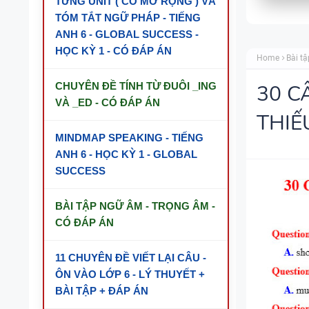
TỪNG UNIT ( CÓ MỞ RỘNG ) VÀ
TÓM TẮT NGỮ PHÁP - TIẾNG
ANH 6 - GLOBAL SUCCESS -
HỌC KỲ 1 - CÓ ĐÁP ÁN
Home
Bài tậ
CHUYÊN ĐỀ TÍNH TỪ ĐUÔI _ING
30 C
VÀ _ED - CÓ ĐÁP ÁN
THIẾU
MINDMAP SPEAKING - TIẾNG
ANH 6 - HỌC KỲ 1 - GLOBAL
SUCCESS
BÀI TẬP NGỮ ÂM - TRỌNG ÂM -
CÓ ĐÁP ÁN
11 CHUYÊN ĐỀ VIẾT LẠI CÂU -
ÔN VÀO LỚP 6 - LÝ THUYẾT +
BÀI TẬP + ĐÁP ÁN