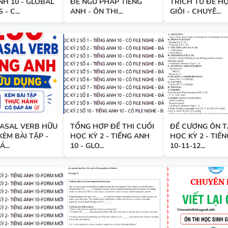
NH 10 - GLOBAL
ĐỀ NGỮ PHÁP TIẾNG
TRÍCH TỪ ĐỀ H
- C...
ANH - ÔN THI...
GIỎI - CHUYÊ...
SPEAKING TIẾNG ANH 3
SPEAKING - TIẾNG ANH 4 -
CAMBRIDGE
RASAL VERB HỮU
TỔNG HỢP ĐỀ THI CUỐI
ĐỀ CƯƠNG ÔN T
KÈM BÀI TẬP -
HỌC KỲ 2 - TIẾNG ANH
HỌC KỲ 2 - TIẾ
...
10 - GLO...
10-11-12...
SPEAKING WHEEL - TIẾNG ANH
GLOBAL SUCCESS