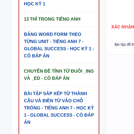
HỌC KỲ 1
13 THÌ TRONG TIẾNG ANH
XÁC NHẬ
BẢNG WORD FORM THEO
TỪNG UNIT - TIẾNG ANH 7 -
Bài tập đề t
GLOBAL SUCCESS - HỌC KỲ 1 -
CÓ ĐÁP ÁN
CHUYÊN ĐỀ TÍNH TỪ ĐUÔI _ING
VÀ _ED - CÓ ĐÁP ÁN
BÀI TẬP SẮP XẾP TỪ THÀNH
CÂU VÀ ĐIỀN TỪ VÀO CHỖ
TRỐNG - TIẾNG ANH 7 - HỌC KỲ
1 - GLOBAL SUCCESS - CÓ ĐÁP
ÁN