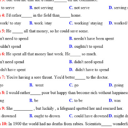
BÀI TẬP LUYỆN NGHE - TIẾN
9 - GLOBAL SUCCESS - HỌC KỲ
CÓ SCRIPT + ĐÁP ÁN
BÀI TẬP LUYỆN NGHE TIẾNG 
- HỌC KỲ 2 - GLOBAL SUCCES
SCRIPT + ĐÁP ÁN
TỪ VỰNG - NGỮ PHÁP - TIẾN
7 - GLOBAL SUCCESS - HỌC K