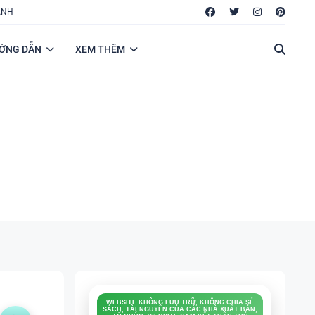
ANH
ỚNG DẪN
XEM THÊM
WEBSITE KHÔNG LƯU TRỮ, KHÔNG CHIA SẺ
SÁCH, TÀI NGUYÊN CỦA CÁC NHÀ XUẤT BẢN,