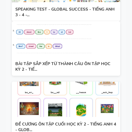
SPEAKING TEST - GLOBAL SUCCESS - TIẾNG ANH
3 - 4 -...
BÀI TẬP SẮP XẾP TỪ THÀNH CÂU ÔN TẬP HỌC
KỲ 2 - TIẾ...
ĐỀ CƯƠNG ÔN TẬP CUỐI HỌC KỲ 2 - TIẾNG ANH 4
- GLOB...