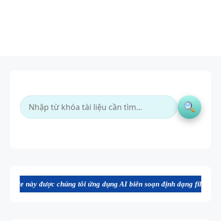
chúng tôi ứng dụng AI biên soạn định dạng file Word chất lượng cao, 