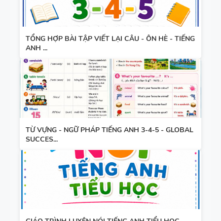
WORD
ẢNH MINH
FORM -
HỌA
TIẾNG ANH
TỔNG HỢP BÀI TẬP VIẾT LẠI CÂU - ÔN HÈ - TIẾNG
ANH ...
11 -
GLOBAL
SUCCESS -
HỌC KỲ 1 -
CÓ ĐÁP ÁN
TỪ VỰNG - NGỮ PHÁP TIẾNG ANH 3-4-5 - GLOBAL
SUCCES...