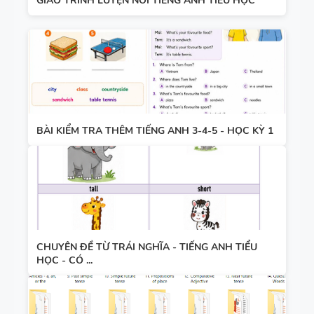
GIÁO TRÌNH LUYỆN NÓI TIẾNG ANH TIỂU HỌC
BÀI KIỂM TRA THÊM TIẾNG ANH 3-4-5 - HỌC KỲ 1
CHUYÊN ĐỀ TỪ TRÁI NGHĨA - TIẾNG ANH TIỂU
HỌC - CÓ ...