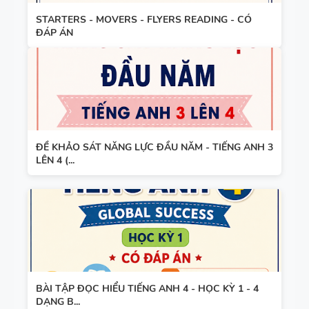
TIẾNG ANH
STARTERS - MOVERS - FLYERS READING - CÓ
9 - GLOBAL
ĐÁP ÁN
SUCCESS -
TỪ VỰNG -
HỌC KỲ 2 -
NGỮ PHÁP
CÓ SCRIPT
- TIẾNG
+ ĐÁP ÁN
ANH 8 -
GLOBAL
ĐỀ KHẢO SÁT NĂNG LỰC ĐẦU NĂM - TIẾNG ANH 3
SUCCESS -
LÊN 4 (...
TỪ VỰNG -
HỌC KỲ 1
NGỮ PHÁP
- TIẾNG
ANH 7 -
GLOBAL
SUCCESS -
GIÁO ÁN
HỌC KỲ 1
BÀI TẬP ĐỌC HIỂU TIẾNG ANH 4 - HỌC KỲ 1 - 4
THAM
DẠNG B...