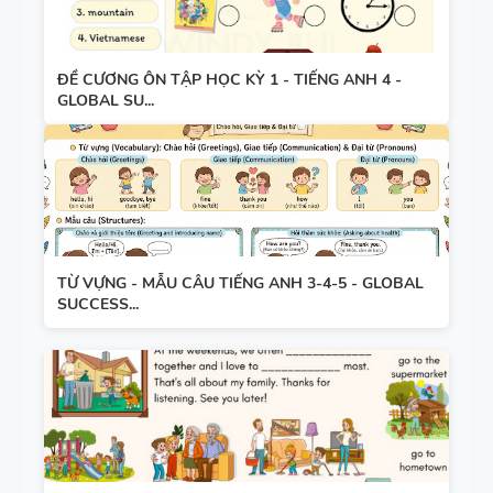
ĐỀ CƯƠNG ÔN TẬP HỌC KỲ 1 - TIẾNG ANH 4 -
GLOBAL SU...
TỪ VỰNG - MẪU CÂU TIẾNG ANH 3-4-5 - GLOBAL
SUCCESS...