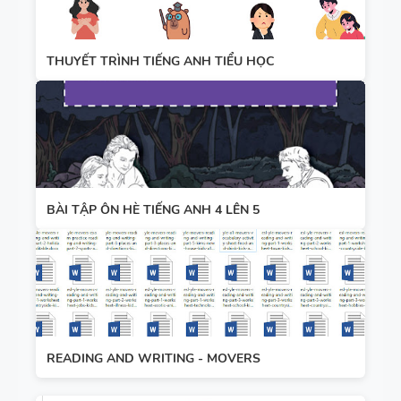
THUYẾT TRÌNH TIẾNG ANH TIỂU HỌC
BÀI TẬP ÔN HÈ TIẾNG ANH 4 LÊN 5
READING AND WRITING - MOVERS