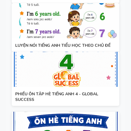
KHẢO -
TIẾNG ANH
10 -
GLOBAL
13 THÌ
SUCCESS -
TRONG
CÓ TÍCH
LUYỆN NÓI TIẾNG ANH TIỂU HỌC THEO CHỦ ĐỀ
TIẾNG ANH
HỢP NĂNG
LỰC SỐ -
CẢ NĂM
TỪ VỰNG
VÀ NGỮ
PHIẾU ÔN TẬP HÈ TIẾNG ANH 4 - GLOBAL
PHÁP -
SUCCESS
TIẾNG ANH
6 - HỌC KỲ
1 - FILE
BẢNG
WORD +