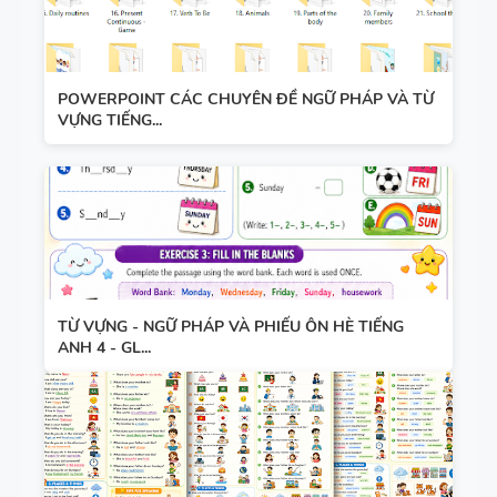
POWERPOINT CÁC CHUYÊN ĐỀ NGỮ PHÁP VÀ TỪ
VỰNG TIẾNG...
TỪ VỰNG - NGỮ PHÁP VÀ PHIẾU ÔN HÈ TIẾNG
ANH 4 - GL...