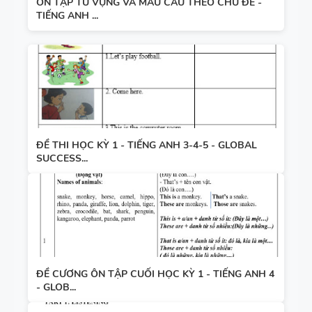
ÔN TẬP TỪ VỰNG VÀ MẪU CÂU THEO CHỦ ĐỀ -
TIẾNG ANH ...
ĐỀ THI HỌC KỲ 1 - TIẾNG ANH 3-4-5 - GLOBAL
SUCCESS...
ĐỀ CƯƠNG ÔN TẬP CUỐI HỌC KỲ 1 - TIẾNG ANH 4
- GLOB...