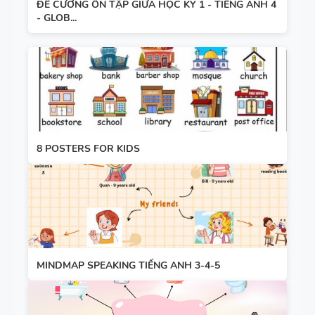
ĐỀ CƯƠNG ÔN TẬP GIỮA HỌC KỲ 1 - TIẾNG ANH 4
- GLOB...
8 POSTERS FOR KIDS
MINDMAP SPEAKING TIẾNG ANH 3-4-5