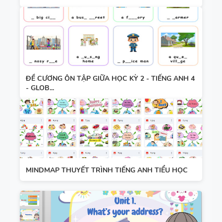
ĐỀ CƯƠNG ÔN TẬP GIỮA HỌC KỲ 2 - TIẾNG ANH 4
- GLOB...
MINDMAP THUYẾT TRÌNH TIẾNG ANH TIỂU HỌC