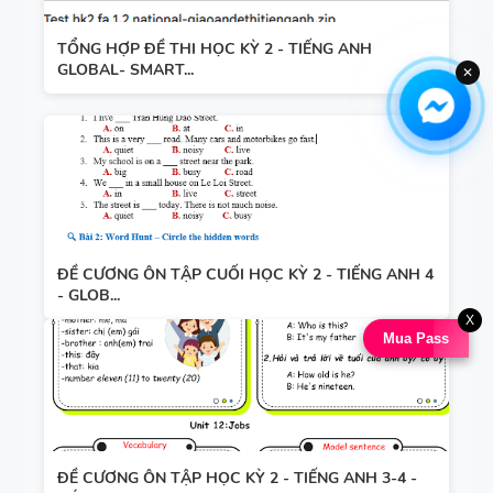
TỔNG HỢP ĐỀ THI HỌC KỲ 2 - TIẾNG ANH
GLOBAL- SMART...
✕
ĐỀ CƯƠNG ÔN TẬP CUỐI HỌC KỲ 2 - TIẾNG ANH 4
- GLOB...
X
Mua Pass
ĐỀ CƯƠNG ÔN TẬP HỌC KỲ 2 - TIẾNG ANH 3-4 -