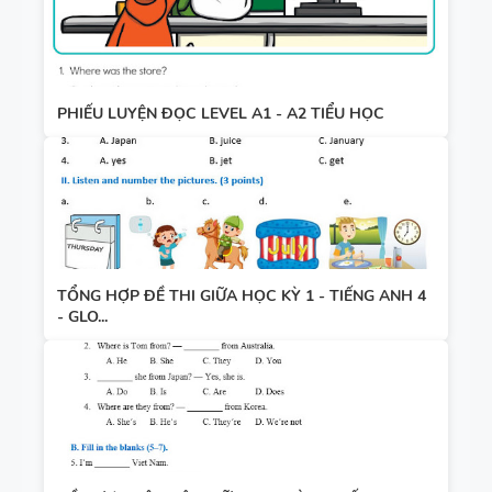
PHIẾU LUYỆN ĐỌC LEVEL A1 - A2 TIỂU HỌC
TỔNG HỢP ĐỀ THI GIỮA HỌC KỲ 1 - TIẾNG ANH 4
- GLO...