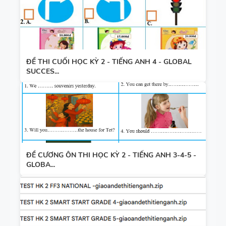
ĐỀ THI CUỐI HỌC KỲ 2 - TIẾNG ANH 4 - GLOBAL
SUCCES...
ĐỀ CƯƠNG ÔN THI HỌC KỲ 2 - TIẾNG ANH 3-4-5 -
GLOBA...