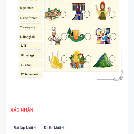
TIẾNG ANH
4 -
CAMBRIDG
E
SPEAKING
WHEEL -
TIẾNG ANH
5 - GLOBAL
SUCCESS
BẢNG
WORD
FORM
XÁC NHẬN
THEO TỪNG
UNIT ( CÓ
Bài tập khối 4
Đề thi khối 4