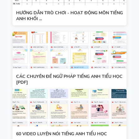
HƯỚNG DẪN TRÒ CHƠI - HOẠT ĐỘNG MÔN TIẾNG
ANH KHỐI ...
CÁC CHUYÊN ĐỀ NGỮ PHÁP TIẾNG ANH TIỂU HỌC
[PDF]
60 VIDEO LUYỆN NÓI TIẾNG ANH TIỂU HỌC