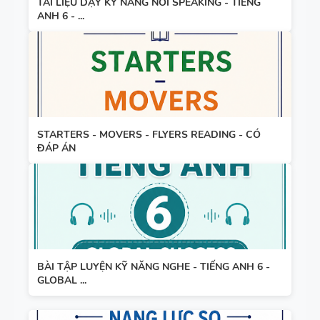
TÀI LIỆU DẠY KỸ NĂNG NÓI SPEAKING - TIẾNG
ANH 6 - ...
STARTERS - MOVERS - FLYERS READING - CÓ
ĐÁP ÁN
BÀI TẬP LUYỆN KỸ NĂNG NGHE - TIẾNG ANH 6 -
GLOBAL ...