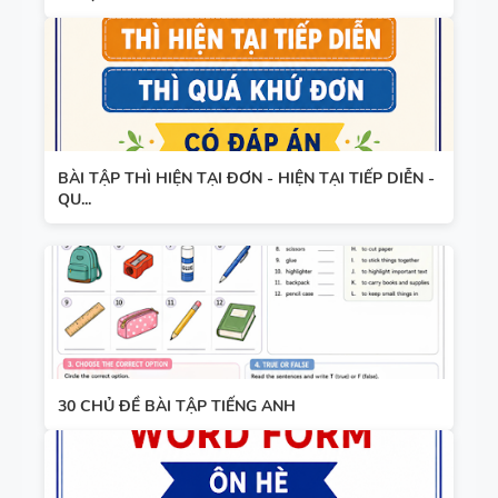
BÀI TẬP THÌ HIỆN TẠI ĐƠN - HIỆN TẠI TIẾP DIỄN -
QU...
30 CHỦ ĐỀ BÀI TẬP TIẾNG ANH