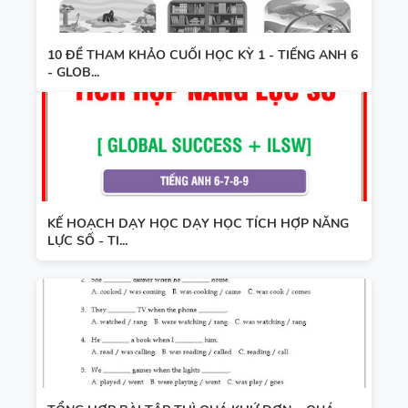
10 ĐỀ THAM KHẢO CUỐI HỌC KỲ 1 - TIẾNG ANH 6
- GLOB...
KẾ HOẠCH DẠY HỌC DẠY HỌC TÍCH HỢP NĂNG
LỰC SỐ - TI...