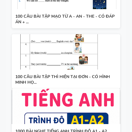
100 CÂU BÀI TẬP MẠO TỪ A - AN - THE - CÓ ĐÁP
ÁN + ...
100 CÂU BÀI TẬP THÌ HIỆN TẠI ĐƠN - CÓ HÌNH
MINH HỌ...
1000 BÀI NGHE TIẾNG ANH TRÌNH ĐỘ A1 - A2