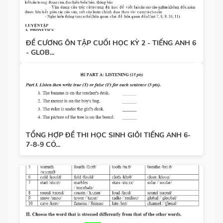
ĐỀ CƯƠNG ÔN TẬP CUỐI HỌC KỲ 2 - TIẾNG ANH 6
- GLOB...
TỔNG HỢP ĐỀ THI HỌC SINH GIỎI TIẾNG ANH 6-
7-8-9 CÓ...