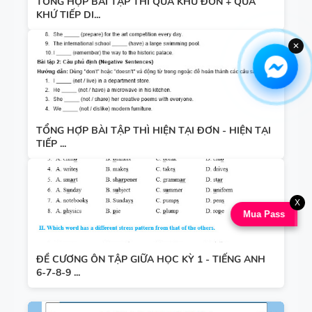
TỔNG HỢP BÀI TẬP THÌ QUÁ KHỨ ĐƠN + QUÁ
KHỨ TIẾP DI...
✕
TỔNG HỢP BÀI TẬP THÌ HIỆN TẠI ĐƠN - HIỆN TẠI
TIẾP ...
X
Mua Pass
ĐỀ CƯƠNG ÔN TẬP GIỮA HỌC KỲ 1 - TIẾNG ANH
6-7-8-9 ...