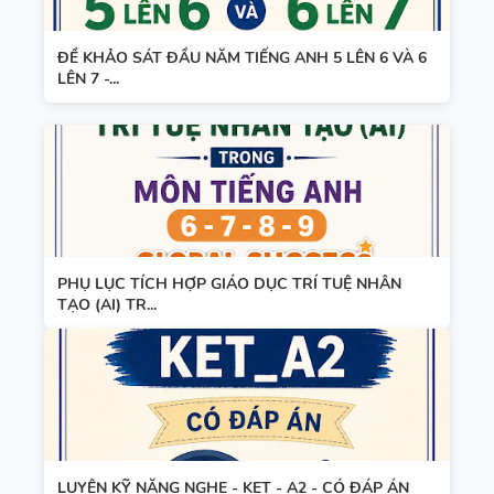
ĐỀ KHẢO SÁT ĐẦU NĂM TIẾNG ANH 5 LÊN 6 VÀ 6
LÊN 7 -...
PHỤ LỤC TÍCH HỢP GIÁO DỤC TRÍ TUỆ NHÂN
TẠO (AI) TR...
LUYỆN KỸ NĂNG NGHE - KET - A2 - CÓ ĐÁP ÁN