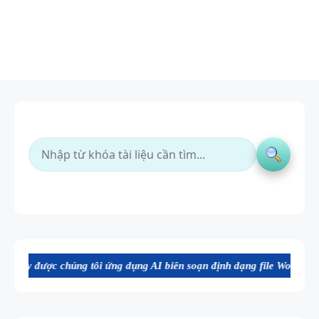
ng tôi ứng dụng AI biên soạn định dạng file Word chất lượng cao, thu