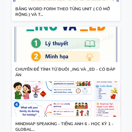
WORD
GLOBAL
BẢNG WORD FORM THEO TỪNG UNIT ( CÓ MỞ
FORM
SUCCESS -
RỘNG ) VÀ T...
TIẾNG ANH
HỌC KỲ 1 -
8 - GLOBAL
CÓ ĐÁP ÁN
SUCCESS
THEO TỪNG
UNIT - HỌC
KỲ 1 - CÓ
CHUYÊN ĐỀ TÍNH TỪ ĐUÔI _ING VÀ _ED - CÓ ĐÁP
ĐÁP ÁN
ÁN
MINDMAP SPEAKING - TIẾNG ANH 6 - HỌC KỲ 1 -
GLOBAL...