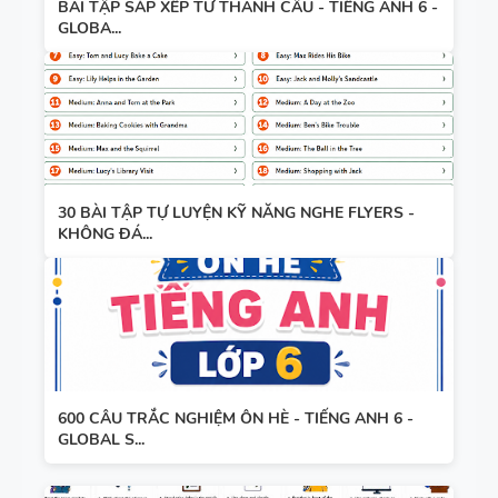
BÀI TẬP SẮP XẾP TỪ THÀNH CÂU - TIẾNG ANH 6 -
GLOBA...
30 BÀI TẬP TỰ LUYỆN KỸ NĂNG NGHE FLYERS -
KHÔNG ĐÁ...
600 CÂU TRẮC NGHIỆM ÔN HÈ - TIẾNG ANH 6 -
GLOBAL S...