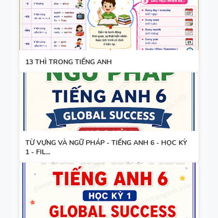
PHÁP -
TIẾNG ANH
6 - HỌC KỲ
1 - FILE
BẢNG
WORD +
13 THÌ TRONG TIẾNG ANH
WORD
ẢNH MINH
FORM -
HỌA
TIẾNG ANH
11 -
GLOBAL
BẢNG
SUCCESS -
TỪ VỰNG VÀ NGỮ PHÁP - TIẾNG ANH 6 - HỌC KỲ
WORD
HỌC KỲ 1 -
1 - FIL...
FORM
CÓ ĐÁP ÁN
THEO TỪNG
UNIT -
TIẾNG ANH
BẢNG
10 -