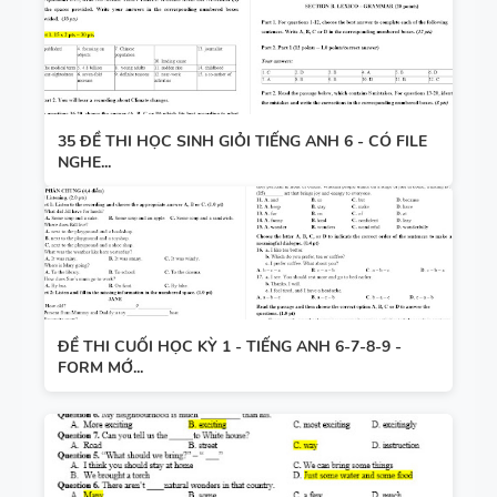
35 ĐỀ THI HỌC SINH GIỎI TIẾNG ANH 6 - CÓ FILE
NGHE...
ĐỀ THI CUỐI HỌC KỲ 1 - TIẾNG ANH 6-7-8-9 -
FORM MỚ...