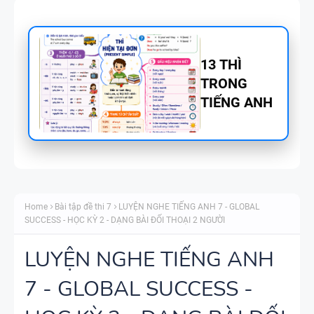
TỪ VỰNG
VÀ NGỮ
PHÁP -
TIẾNG ANH
6 - HỌC KỲ
1 - FILE
BẢNG
WORD +
WORD
ẢNH MINH
Home
Bài tập đề thi 7
LUYỆN NGHE TIẾNG ANH 7 - GLOBAL
FORM -
HỌA
SUCCESS - HỌC KỲ 2 - DẠNG BÀI ĐỐI THOẠI 2 NGƯỜI
TIẾNG ANH
11 -
LUYỆN NGHE TIẾNG ANH
GLOBAL
7 - GLOBAL SUCCESS -
BẢNG
SUCCESS -
WORD
HỌC KỲ 1 -