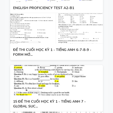
ENGLISH PROFICIENCY TEST A2-B1
ĐỀ THI CUỐI HỌC KỲ 1 - TIẾNG ANH 6-7-8-9 -
FORM MỚ...
15 ĐỀ THI CUỐI HỌC KỲ 1 - TIẾNG ANH 7 -
GLOBAL SUC...