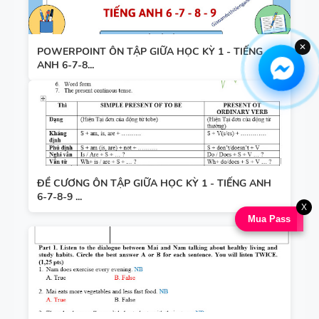
✕
POWERPOINT ÔN TẬP GIỮA HỌC KỲ 1 - TIẾNG
ANH 6-7-8...
ĐỀ CƯƠNG ÔN TẬP GIỮA HỌC KỲ 1 - TIẾNG ANH
6-7-8-9 ...
X
Mua Pass