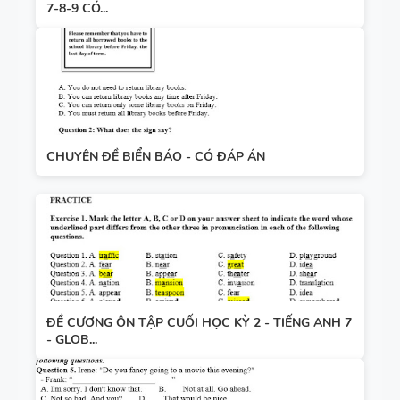
7-8-9 CÓ...
CHUYÊN ĐỀ BIỂN BÁO - CÓ ĐÁP ÁN
ĐỀ CƯƠNG ÔN TẬP CUỐI HỌC KỲ 2 - TIẾNG ANH 7
- GLOB...