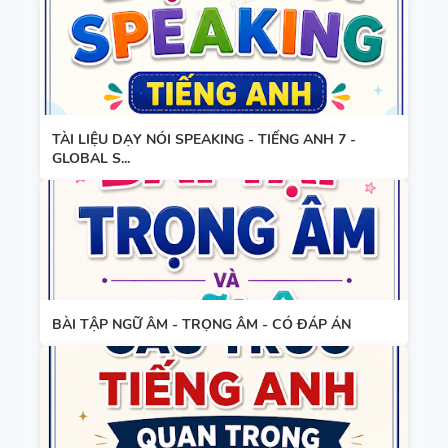
TRONG
CÓ TÍCH
TIẾNG ANH
HỢP NĂNG
LỰC SỐ -
CẢ NĂM
TÀI LIỆU DẠY NÓI SPEAKING - TIẾNG ANH 7 -
GLOBAL S...
BÀI TẬP NGỮ ÂM - TRỌNG ÂM - CÓ ĐÁP ÁN