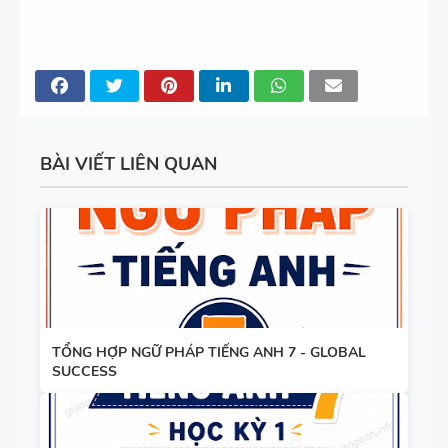
ĐÁP ÁN
6 - GLOBAL
SUCCESS -
MINDMAP
HỌC KỲ 1 -
SPEAKING -
CÓ ĐÁP ÁN
TIẾNG ANH
6 - HỌC KỲ
BÀI VIẾT LIÊN QUAN
1 - GLOBAL
SUCCESS
TỔNG HỢP
WORD
FORM
THEO TỪNG
UNIT VÀ
CÁC
TỔNG HỢP NGỮ PHÁP TIẾNG ANH 7 - GLOBAL
SUCCESS
BÀI TẬP
CHUYÊN ĐỀ
SẮP XẾP
NGỮ PHÁP
TỪ THÀNH
- TIẾNG