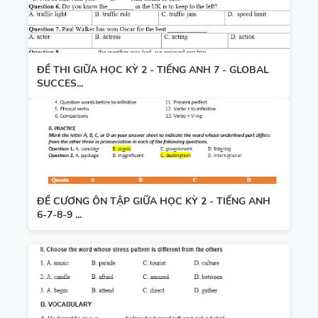
ĐỀ THI GIỮA HỌC KỲ 2 - TIẾNG ANH 7 - GLOBAL
SUCCES...
ĐỀ CƯƠNG ÔN TẬP GIỮA HỌC KỲ 2 - TIẾNG ANH
6-7-8-9 ...