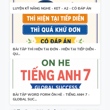
LUYỆN KỸ NĂNG NGHE - KET - A2 - CÓ ĐÁP ÁN
BÀI TẬP THÌ HIỆN TẠI ĐƠN - HIỆN TẠI TIẾP DIỄN -
QU...
BÀI TẬP WORD FORM ÔN HÈ - TIẾNG ANH 7 -
GLOBAL SUC...