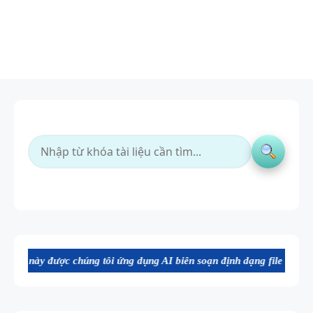
chúng tôi ứng dụng AI biên soạn định dạng file Word chất lượng cao, 