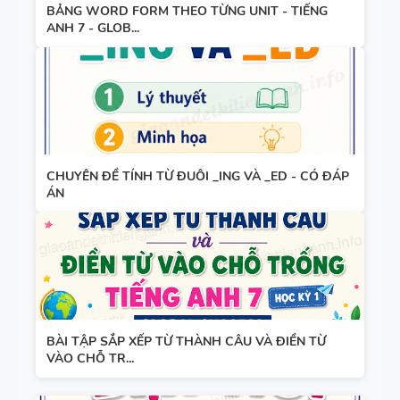
BẢNG WORD FORM THEO TỪNG UNIT - TIẾNG
- TIẾNG
ANH 7 - GLOB...
ANH 8 -
GLOBAL
SUCCESS -
TỪ VỰNG -
HỌC KỲ 1
NGỮ PHÁP
- TIẾNG
CHUYÊN ĐỀ TÍNH TỪ ĐUÔI _ING VÀ _ED - CÓ ĐÁP
ANH 7 -
ÁN
GLOBAL
SUCCESS -
GIÁO ÁN
HỌC KỲ 1
THAM
KHẢO -
TIẾNG ANH
BÀI TẬP SẮP XẾP TỪ THÀNH CÂU VÀ ĐIỀN TỪ
10 -
VÀO CHỖ TR...
GLOBAL
13 THÌ
SUCCESS -