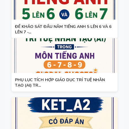
ĐỀ KHẢO SÁT ĐẦU NĂM TIẾNG ANH 5 LÊN 6 VÀ 6
LÊN 7 -...
PHỤ LỤC TÍCH HỢP GIÁO DỤC TRÍ TUỆ NHÂN
TẠO (AI) TR...