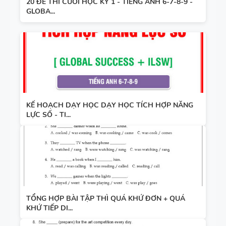
20 ĐỀ THI CUỐI HỌC KỲ 1 - TIẾNG ANH 6-7-8-9 -
GLOBA...
KẾ HOẠCH DẠY HỌC DẠY HỌC TÍCH HỢP NĂNG
LỰC SỐ - TI...
TỔNG HỢP BÀI TẬP THÌ QUÁ KHỨ ĐƠN + QUÁ
KHỨ TIẾP DI...