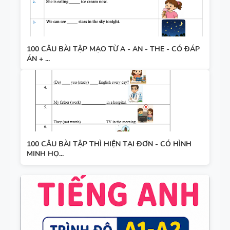
100 CÂU BÀI TẬP MẠO TỪ A - AN - THE - CÓ ĐÁP
ÁN + ...
100 CÂU BÀI TẬP THÌ HIỆN TẠI ĐƠN - CÓ HÌNH
MINH HỌ...