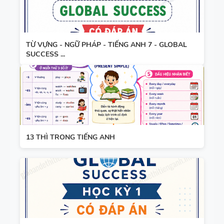
CÂU VÀ
ANH 9 -
ĐIỀN TỪ
GLOBAL
VÀO CHỖ
SUCCESS -
TỔNG HỢP
TỪ VỰNG - NGỮ PHÁP - TIẾNG ANH 7 - GLOBAL
TRỐNG -
ÔN VÀO 10
SUCCESS ...
NGỮ PHÁP
TIẾNG ANH
TIẾNG ANH
7 - HỌC KỲ
7 - GLOBAL
1 - GLOBAL
SUCCESS
SUCCESS -
CÓ ĐÁP ÁN
BÀI TẬP
13 THÌ TRONG TIẾNG ANH
TIẾNG ANH
2 - GLOBAL
SUCCESS
TỪ VỰNG -
NGỮ PHÁP