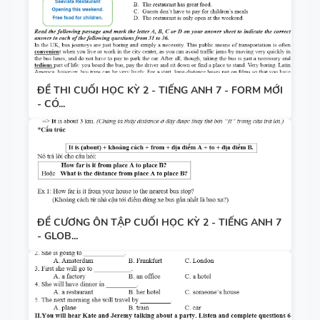
ĐỀ THI CUỐI HỌC KỲ 2 - TIẾNG ANH 7 - FORM MỚI
- CÓ...
ĐỀ CƯƠNG ÔN TẬP CUỐI HỌC KỲ 2 - TIẾNG ANH 7
- GLOB...