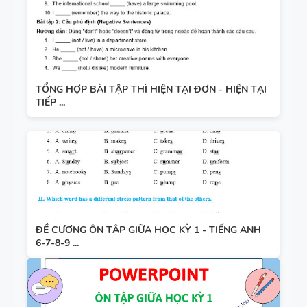
TỔNG HỢP BÀI TẬP THÌ HIỆN TẠI ĐƠN - HIỆN TẠI
TIẾP ...
ĐỀ CƯƠNG ÔN TẬP GIỮA HỌC KỲ 1 - TIẾNG ANH
6-7-8-9 ...