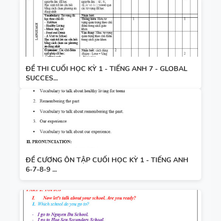
ĐỀ THI CUỐI HỌC KỲ 1 - TIẾNG ANH 7 - GLOBAL
SUCCES...
ĐỀ CƯƠNG ÔN TẬP CUỐI HỌC KỲ 1 - TIẾNG ANH
6-7-8-9 ...