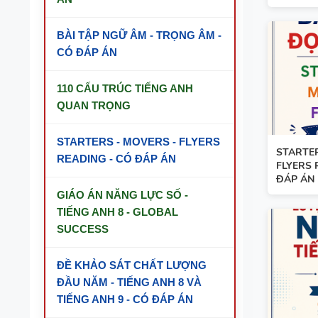
BÀI TẬP NGỮ ÂM - TRỌNG ÂM -
CÓ ĐÁP ÁN
110 CẤU TRÚC TIẾNG ANH
QUAN TRỌNG
STARTERS - MOVERS - FLYERS
STARTER
READING - CÓ ĐÁP ÁN
FLYERS 
ĐÁP ÁN
GIÁO ÁN NĂNG LỰC SỐ -
TIẾNG ANH 8 - GLOBAL
SUCCESS
ĐỀ KHẢO SÁT CHẤT LƯỢNG
ĐẦU NĂM - TIẾNG ANH 8 VÀ
TIẾNG ANH 9 - CÓ ĐÁP ÁN