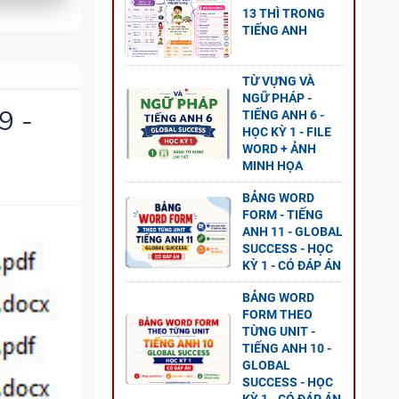
13 THÌ TRONG
TIẾNG ANH
NG
L
TỪ VỰNG VÀ
NGỮ PHÁP -
P ÁN
9 -
TIẾNG ANH 6 -
HỌC KỲ 1 - FILE
WORD + ẢNH
MINH HỌA
BẢNG WORD
GỮ
FORM - TIẾNG
ANH 11 - GLOBAL
SUCCESS - HỌC
KỲ 1 - CÓ ĐÁP ÁN
BẢNG WORD
FORM THEO
TỪNG UNIT -
TIẾNG ANH 10 -
GLOBAL
SUCCESS - HỌC