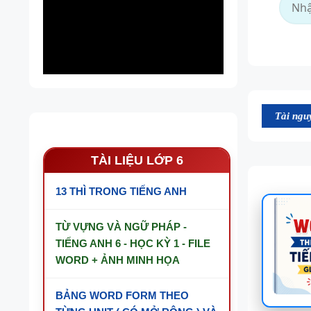
Tài nguyên trên website n
TÀI LIỆU LỚP 6
13 THÌ TRONG TIẾNG ANH
TỪ VỰNG VÀ NGỮ PHÁP -
TIẾNG ANH 6 - HỌC KỲ 1 - FILE
WORD + ẢNH MINH HỌA
BẢNG WORD FORM THEO