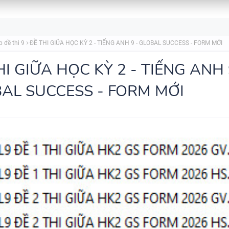
BẢNG WORD FORM THEO TỪ
p đề thi 9
ĐỀ THI GIỮA HỌC KỲ 2 - TIẾNG ANH 9 - GLOBAL SUCCESS - FORM MỚI
UNIT - TIẾNG ANH 7 - GLOBA
SUCCESS - HỌC KỲ 1 - CÓ ĐÁ
HI GIỮA HỌC KỲ 2 - TIẾNG ANH 
AL SUCCESS - FORM MỚI
TÓM TẮT CÁC CHUYÊN ĐỀ N
PHÁP TIẾNG ANH - PDF AI
SPEAKING TIẾNG ANH 3