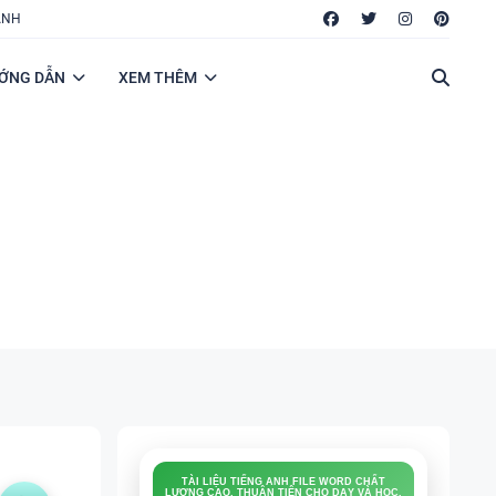
ANH
ỚNG DẪN
XEM THÊM
TÀI LIỆU TIẾNG ANH FILE WORD CHẤT
LƯỢNG CAO, THUẬN TIỆN CHO DẠY VÀ HỌC.