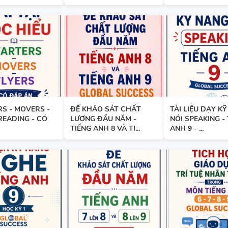
GIÁO ÁN THAM KHẢO - TIẾN
10 - GLOBAL SUCCESS - CÓ T
HỢP NĂNG LỰC SỐ - CẢ NĂM
S - MOVERS -
ĐỀ KHẢO SÁT CHẤT
TÀI LIỆU DẠY K
READING - CÓ
LƯỢNG ĐẦU NĂM -
NÓI SPEAKING -
13 THÌ TRONG TIẾNG ANH
TIẾNG ANH 8 VÀ TI...
ANH 9 - ...
TỪ VỰNG VÀ NGỮ PHÁP - TI
ANH 6 - HỌC KỲ 1 - FILE WOR
ẢNH MINH HỌA