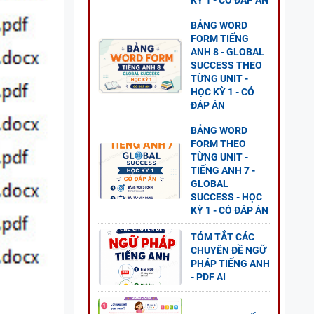
KỲ 1 - CÓ ĐÁP ÁN
BẢNG WORD
FORM TIẾNG
ANH 8 - GLOBAL
SUCCESS THEO
TỪNG UNIT -
HỌC KỲ 1 - CÓ
ĐÁP ÁN
BẢNG WORD
FORM THEO
TỪNG UNIT -
TIẾNG ANH 7 -
GLOBAL
 5 -
SUCCESS - HỌC
KỲ 1 - CÓ ĐÁP ÁN
TÓM TẮT CÁC
CHUYÊN ĐỀ NGỮ
PHÁP TIẾNG ANH
- PDF AI
NG