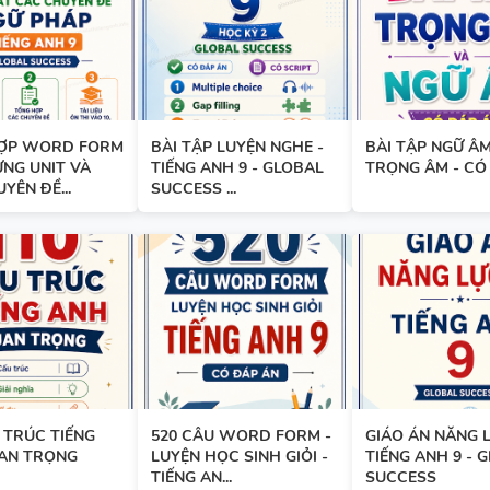
BÀI TẬP LUYỆN NGHE - TIẾN
9 - GLOBAL SUCCESS - HỌC KỲ
CÓ SCRIPT + ĐÁP ÁN
ỢP WORD FORM
BÀI TẬP LUYỆN NGHE -
BÀI TẬP NGỮ ÂM
NG UNIT VÀ
TIẾNG ANH 9 - GLOBAL
TRỌNG ÂM - CÓ
YÊN ĐỀ...
SUCCESS ...
BÀI TẬP LUYỆN NGHE TIẾNG 
- HỌC KỲ 2 - GLOBAL SUCCES
SCRIPT + ĐÁP ÁN
TỪ VỰNG - NGỮ PHÁP - TIẾN
7 - GLOBAL SUCCESS - HỌC K
 TRÚC TIẾNG
520 CÂU WORD FORM -
GIÁO ÁN NĂNG L
AN TRỌNG
LUYỆN HỌC SINH GIỎI -
TIẾNG ANH 9 - 
TIẾNG AN...
SUCCESS