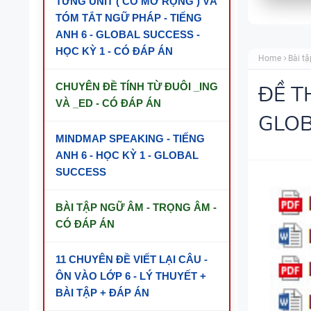
TỪNG UNIT ( CÓ MỞ RỘNG ) VÀ
TÓM TẮT NGỮ PHÁP - TIẾNG
ANH 6 - GLOBAL SUCCESS -
HỌC KỲ 1 - CÓ ĐÁP ÁN
Home
Bài tậ
CHUYÊN ĐỀ TÍNH TỪ ĐUÔI _ING
ĐỀ T
VÀ _ED - CÓ ĐÁP ÁN
GLOB
MINDMAP SPEAKING - TIẾNG
ANH 6 - HỌC KỲ 1 - GLOBAL
SUCCESS
BÀI TẬP NGỮ ÂM - TRỌNG ÂM -
CÓ ĐÁP ÁN
11 CHUYÊN ĐỀ VIẾT LẠI CÂU -
ÔN VÀO LỚP 6 - LÝ THUYẾT +
BÀI TẬP + ĐÁP ÁN