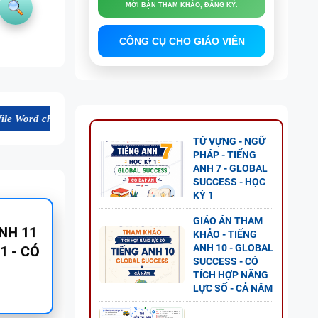
MỜI BẠN THAM KHẢO, ĐĂNG KÝ.
CÔNG CỤ CHO GIÁO VIÊN
ng cao, thuận tiện cho dạy và học tiếng Anh. Mời bạn tham khảo, đăng
NG
TỪ VỰNG - NGỮ
AL
PHÁP - TIẾNG
ANH 7 - GLOBAL
P ÁN
SUCCESS - HỌC
KỲ 1
GIÁO ÁN THAM
KHẢO - TIẾNG
ANH 10 - GLOBAL
 8 -
SUCCESS - CÓ
G UNIT
TÍCH HỢP NĂNG
LỰC SỐ - CẢ NĂM