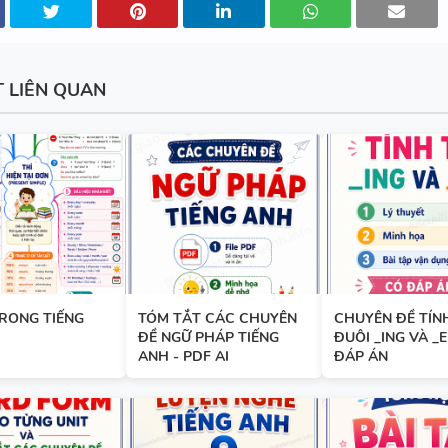
TỔNG HỢP WORD FORM THE
TỪNG UNIT VÀ CÁC CHUYÊN 
NGỮ PHÁP - TIẾNG ANH 9 - 
SUCCESS - ÔN VÀO 10
T LIÊN QUAN
BÀI TẬP SẮP XẾP TỪ THÀNH
VÀ ĐIỀN TỪ VÀO CHỖ TRỐNG 
TIẾNG ANH 7 - HỌC KỲ 1 - G
SUCCESS - CÓ ĐÁP ÁN
TRONG TIẾNG
TÓM TẮT CÁC CHUYÊN
CHUYÊN ĐỀ TÍN
TÀI LIỆU DẠY NÓI SPEAKING -
ĐỀ NGỮ PHÁP TIẾNG
ĐUÔI _ING VÀ _E
TIẾNG ANH 7 - GLOBAL SUCC
ANH - PDF AI
ĐÁP ÁN
HỌC KỲ 1