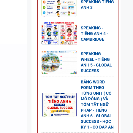
SPEAKING TIẾNG
GLOBAL
ANH 3
P ÁN
SPEAKING -
TIẾNG ANH 4 -
CAMBRIDGE
NG VÀ
SPEAKING
WHEEL - TIẾNG
ANH 5 - GLOBAL
SUCCESS
BẢNG WORD
FORM THEO
 ANH
TỪNG UNIT ( CÓ
ESS
MỞ RỘNG ) VÀ
TÓM TẮT NGỮ
PHÁP - TIẾNG
ANH 6 - GLOBAL
SUCCESS - HỌC
KỲ 1 - CÓ ĐÁP ÁN