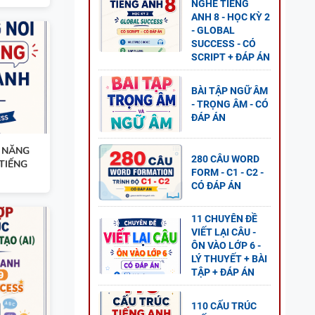
NGHE TIẾNG
ANH 8 - HỌC KỲ 2
- GLOBAL
SUCCESS - CÓ
G ANH
SCRIPT + ĐÁP ÁN
ÍCH
BÀI TẬP NGỮ ÂM
- TRỌNG ÂM - CÓ
ĐÁP ÁN
Ỹ NĂNG
280 CÂU WORD
 TIẾNG
FORM - C1 - C2 -
CÓ ĐÁP ÁN
11 CHUYÊN ĐỀ
VIẾT LẠI CÂU -
ÔN VÀO LỚP 6 -
LÝ THUYẾT + BÀI
ẾNG
TẬP + ĐÁP ÁN
D +
110 CẤU TRÚC