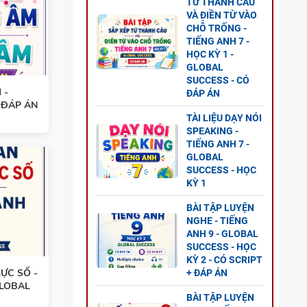
TỪ THÀNH CÂU
VÀ ĐIỀN TỪ VÀO
G ANH
CHỖ TRỐNG -
 2 -
TIẾNG ANH 7 -
HỌC KỲ 1 -
GLOBAL
SUCCESS - CÓ
 -
ĐÁP ÁN
 ĐÁP ÁN
TÀI LIỆU DẠY NÓI
ANH 8
SPEAKING -
TIẾNG ANH 7 -
S - CÓ
GLOBAL
SUCCESS - HỌC
KỲ 1
BÀI TẬP LUYỆN
NGHE - TIẾNG
ANH 9 - GLOBAL
SUCCESS - HỌC
G ANH
KỲ 2 - CÓ SCRIPT
Ỳ 1
ỰC SỐ -
+ ĐÁP ÁN
GLOBAL
BÀI TẬP LUYỆN