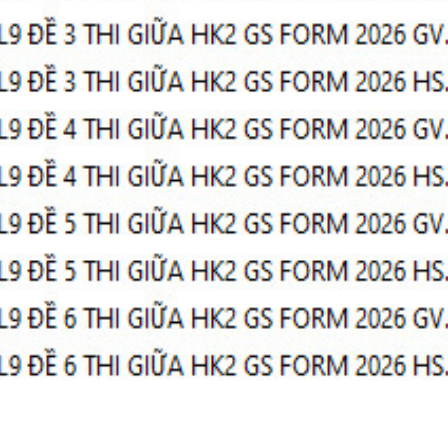
SPEAKING - TIẾNG ANH 4 -
CAMBRIDGE
SPEAKING WHEEL - TIẾNG ANH
GLOBAL SUCCESS
BẢNG WORD FORM THEO TỪ
UNIT ( CÓ MỞ RỘNG ) VÀ TÓM TẮT