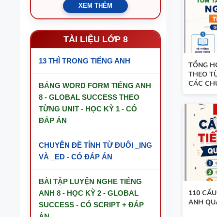
XEM THÊM
TÀI LIỆU LỚP 8
13 THÌ TRONG TIẾNG ANH
TỔNG H
THEO TỪ
CÁC CHU
BẢNG WORD FORM TIẾNG ANH
8 - GLOBAL SUCCESS THEO
TỪNG UNIT - HỌC KỲ 1 - CÓ
ĐÁP ÁN
CHUYÊN ĐỀ TÍNH TỪ ĐUÔI _ING
VÀ _ED - CÓ ĐÁP ÁN
BÀI TẬP LUYỆN NGHE TIẾNG
110 CẤU
ANH 8 - HỌC KỲ 2 - GLOBAL
ANH QU
SUCCESS - CÓ SCRIPT + ĐÁP
ÁN