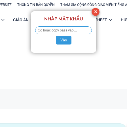
WEBSITE
THÔNG TIN BẢN QUYỀN
THAM GIA CỘNG ĐỒNG GIÁO VIÊN TIẾNG 
✕
NHẬP MẬT KHẨU
GIÁO ÁN
POWERPOINT
FLASH-SHEET
HƯ
Vào