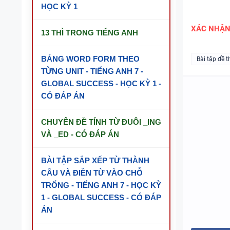
HỌC KỲ 1
XÁC NHẬ
13 THÌ TRONG TIẾNG ANH
BẢNG WORD FORM THEO
Bài tập đề t
TỪNG UNIT - TIẾNG ANH 7 -
GLOBAL SUCCESS - HỌC KỲ 1 -
CÓ ĐÁP ÁN
CHUYÊN ĐỀ TÍNH TỪ ĐUÔI _ING
VÀ _ED - CÓ ĐÁP ÁN
BÀI TẬP SẮP XẾP TỪ THÀNH
CÂU VÀ ĐIỀN TỪ VÀO CHỖ
TRỐNG - TIẾNG ANH 7 - HỌC KỲ
1 - GLOBAL SUCCESS - CÓ ĐÁP
ÁN