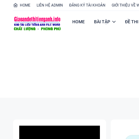
HOME
LIÊN HỆ ADMIN
ĐĂNG KÝ TÀI KHOẢN
GIỚI THIỆU VỀ 
HOME
BÀI TẬP
ĐỀ THI