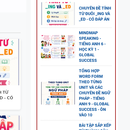
O
ĐỀ
CHUYÊN ĐỀ TÍNH
TỪ ĐUÔI _ING VÀ
GLOBAL
_ED - CÓ ĐÁP ÁN
MINDMAP
SPEAKING -
TIẾNG ANH 6 -
 CÂU
HỌC KỲ 1 -
-
GLOBAL
SUCCESS
LOBAL
TỔNG HỢP
WORD FORM
THEO TỪNG
UNIT VÀ CÁC
H TỪ
CHUYÊN ĐỀ NGỮ
D - CÓ
PHÁP - TIẾNG
ESS -
ANH 9 - GLOBAL
SUCCESS - ÔN
VÀO 10
BÀI TẬP SẮP XẾP