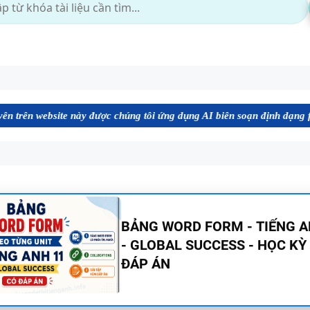
ày được chúng tôi ứng dụng AI biên soạn định dạng file Word chất lượ
BẢNG WORD FORM THEO TỪ
UNIT - TIẾNG ANH 10 - GLOB
SUCCESS - HỌC KỲ 1 - CÓ ĐÁ
BẢNG WORD FORM TIẾNG ANH
GLOBAL SUCCESS THEO TỪN
- HỌC KỲ 1 - CÓ ĐÁP ÁN