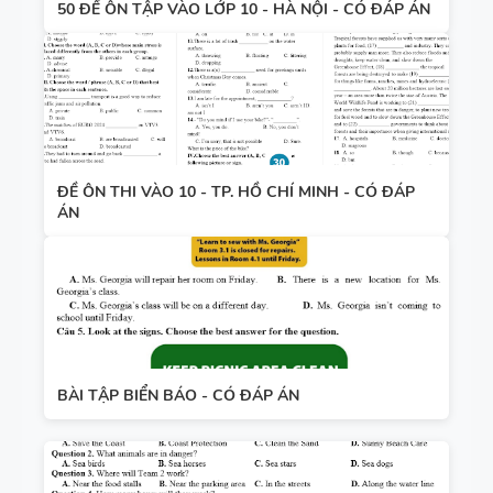
50 ĐỀ ÔN TẬP VÀO LỚP 10 - HÀ NỘI - CÓ ĐÁP ÁN
ĐỀ ÔN THI VÀO 10 - TP. HỒ CHÍ MINH - CÓ ĐÁP
ÁN
BÀI TẬP BIỂN BÁO - CÓ ĐÁP ÁN