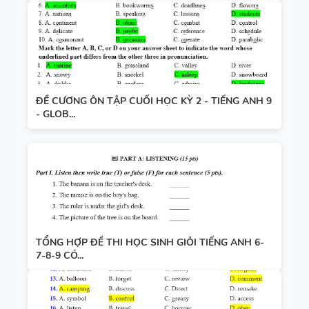
ĐỀ CƯƠNG ÔN TẬP CUỐI HỌC KỲ 2 - TIẾNG ANH 9
- GLOB...
TỔNG HỢP ĐỀ THI HỌC SINH GIỎI TIẾNG ANH 6-
7-8-9 CÓ...