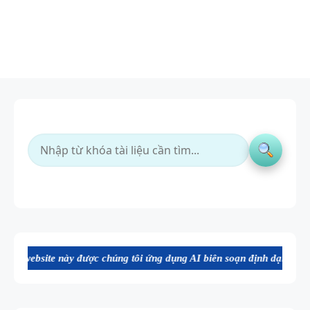
ợc chúng tôi ứng dụng AI biên soạn định dạng file Word chất lượng ca