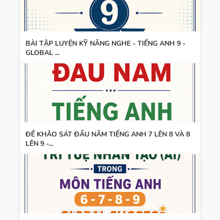
BÀI TẬP LUYỆN KỸ NĂNG NGHE - TIẾNG ANH 9 -
GLOBAL ...
ĐỀ KHẢO SÁT ĐẦU NĂM TIẾNG ANH 7 LÊN 8 VÀ 8
LÊN 9 -...