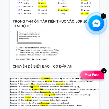
✕
TRỌNG TÂM ÔN TẬP KIẾN THỨC VÀO LỚP 10 -
KÈM BỘ ĐỀ ...
CHUYÊN ĐỀ BIỂN BÁO - CÓ ĐÁP ÁN
X
Mua Pass