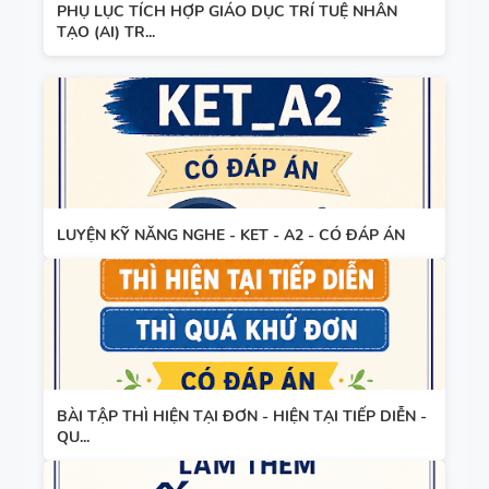
PHỤ LỤC TÍCH HỢP GIÁO DỤC TRÍ TUỆ NHÂN
TẠO (AI) TR...
LUYỆN KỸ NĂNG NGHE - KET - A2 - CÓ ĐÁP ÁN
BÀI TẬP THÌ HIỆN TẠI ĐƠN - HIỆN TẠI TIẾP DIỄN -
QU...