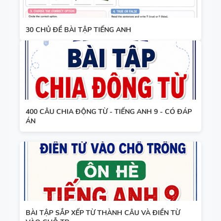
30 CHỦ ĐỀ BÀI TẬP TIẾNG ANH
400 CÂU CHIA ĐỘNG TỪ - TIẾNG ANH 9 - CÓ ĐÁP
ÁN
BÀI TẬP SẮP XẾP TỪ THÀNH CÂU VÀ ĐIỀN TỪ