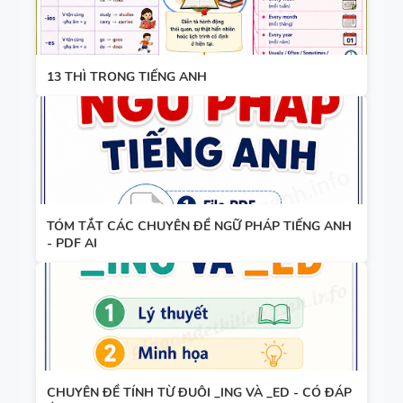
KHẢO -
TIẾNG ANH
10 -
13 THÌ TRONG TIẾNG ANH
GLOBAL
13 THÌ
SUCCESS -
TRONG
CÓ TÍCH
TIẾNG ANH
HỢP NĂNG
LỰC SỐ -
CẢ NĂM
TÓM TẮT CÁC CHUYÊN ĐỀ NGỮ PHÁP TIẾNG ANH
- PDF AI
TỪ VỰNG
VÀ NGỮ
PHÁP -
TIẾNG ANH
6 - HỌC KỲ
1 - FILE
CHUYÊN ĐỀ TÍNH TỪ ĐUÔI _ING VÀ _ED - CÓ ĐÁP
BẢNG
WORD +