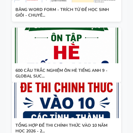
BẢNG WORD FORM - TRÍCH TỪ ĐỀ HỌC SINH
GIỎI - CHUYÊ...
600 CÂU TRẮC NGHIỆM ÔN HÈ TIẾNG ANH 9 -
GLOBAL SUC...
TỔNG HỢP ĐỀ THI CHÍNH THỨC VÀO 10 NĂM
HỌC 2026 - 2...