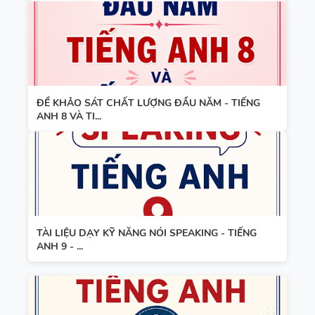
ĐỀ KHẢO SÁT CHẤT LƯỢNG ĐẦU NĂM - TIẾNG
ANH 8 VÀ TI...
TÀI LIỆU DẠY KỸ NĂNG NÓI SPEAKING - TIẾNG
ANH 9 - ...