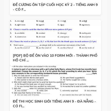
ĐỀ CƯƠNG ÔN TẬP CUỐI HỌC KỲ 2 - TIẾNG ANH 9
- CÓ F...
[PDF] BỘ ĐỀ ÔN VÀO 10 FORM MỚI - THÀNH PHỐ
HỒ CHÍ ...
ĐỀ THI HỌC SINH GIỎI TIẾNG ANH 9 - ĐÀ NẴNG -
CÓ FI...