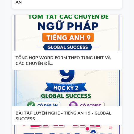
ÁN
WORD
ẢNH MINH
FORM -
HỌA
TIẾNG ANH
11 -
GLOBAL
SUCCESS -
HỌC KỲ 1 -
TỔNG HỢP WORD FORM THEO TỪNG UNIT VÀ
CÓ ĐÁP ÁN
CÁC CHUYÊN ĐỀ...
BÀI TẬP LUYỆN NGHE - TIẾNG ANH 9 - GLOBAL
SUCCESS ...