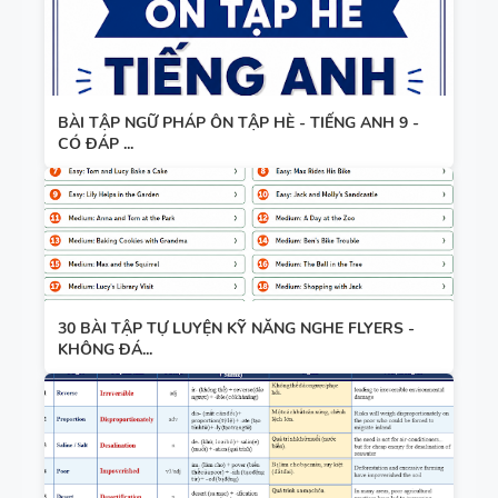
BÀI TẬP NGỮ PHÁP ÔN TẬP HÈ - TIẾNG ANH 9 -
CÓ ĐÁP ...
30 BÀI TẬP TỰ LUYỆN KỸ NĂNG NGHE FLYERS -
KHÔNG ĐÁ...