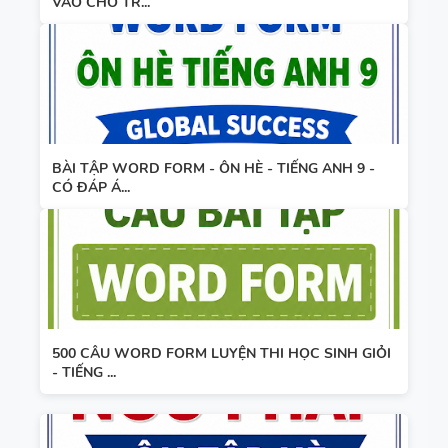
VÀO CHỖ TR...
BÀI TẬP WORD FORM - ÔN HÈ - TIẾNG ANH 9 -
CÓ ĐÁP Á...
500 CÂU WORD FORM LUYỆN THI HỌC SINH GIỎI
- TIẾNG ...