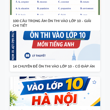
100 CÂU TRỌNG ÂM ÔN THI VÀO LỚP 10 - GIẢI
CHI TIẾT
14 CHUYÊN ĐỀ ÔN THI VÀO LỚP 10 - CÓ ĐÁP ÁN