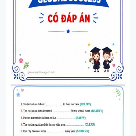
TIẾNG ANH
4 -
CAMBRIDG
E
SPEAKING
WHEEL -
TIẾNG ANH
5 - GLOBAL
SUCCESS
BẢNG
WORD
FORM
THEO TỪNG
UNIT ( CÓ