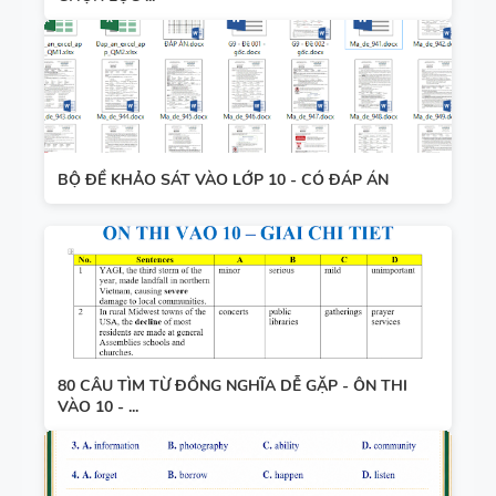
BỘ ĐỀ KHẢO SÁT VÀO LỚP 10 - CÓ ĐÁP ÁN
80 CÂU TÌM TỪ ĐỒNG NGHĨA DỄ GẶP - ÔN THI
VÀO 10 - ...