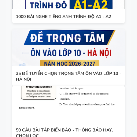
1000 BÀI NGHE TIẾNG ANH TRÌNH ĐỘ A1 - A2
35 ĐỀ TUYỂN CHỌN TRỌNG TÂM ÔN VÀO LỚP 10 -
HÀ NỘI
50 CÂU BÀI TẬP BIỂN BÁO - THÔNG BÁO HAY,
CHỌN LỌC ...