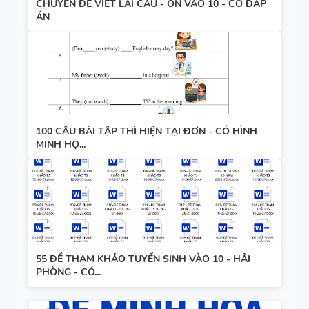
CHUYÊN ĐỀ VIẾT LẠI CÂU - ÔN VÀO 10 - CÓ ĐÁP
ÁN
100 CÂU BÀI TẬP THÌ HIỆN TẠI ĐƠN - CÓ HÌNH
MINH HỌ...
55 ĐỀ THAM KHẢO TUYỂN SINH VÀO 10 - HẢI
PHÒNG - CÓ...