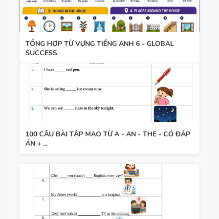
TỔNG HỢP TỪ VỰNG TIẾNG ANH 6 - GLOBAL
SUCCESS
100 CÂU BÀI TẬP MẠO TỪ A - AN - THE - CÓ ĐÁP
ÁN + ...