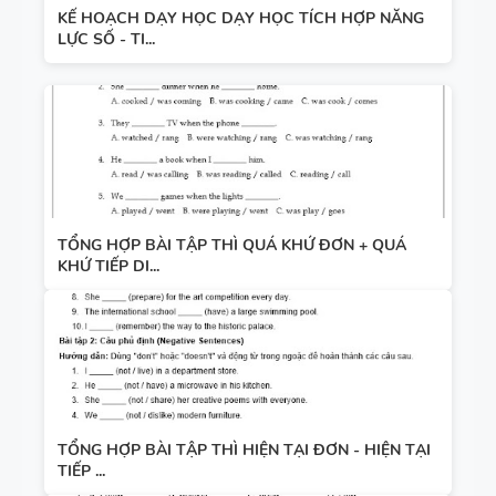
KẾ HOẠCH DẠY HỌC DẠY HỌC TÍCH HỢP NĂNG
LỰC SỐ - TI...
TỔNG HỢP BÀI TẬP THÌ QUÁ KHỨ ĐƠN + QUÁ
KHỨ TIẾP DI...
TỔNG HỢP BÀI TẬP THÌ HIỆN TẠI ĐƠN - HIỆN TẠI
TIẾP ...