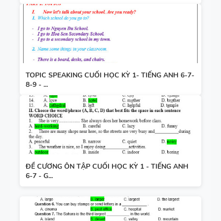
TOPIC SPEAKING CUỐI HỌC KỲ 1- TIẾNG ANH 6-7-
8-9 - ...
ĐỀ CƯƠNG ÔN TẬP CUỐI HỌC KỲ 1 - TIẾNG ANH
6-7 - G...