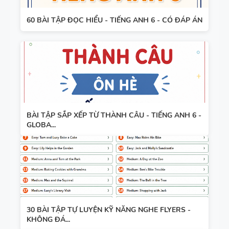
60 BÀI TẬP ĐỌC HIỂU - TIẾNG ANH 6 - CÓ ĐÁP ÁN
BÀI TẬP SẮP XẾP TỪ THÀNH CÂU - TIẾNG ANH 6 -
GLOBA...
30 BÀI TẬP TỰ LUYỆN KỸ NĂNG NGHE FLYERS -
KHÔNG ĐÁ...