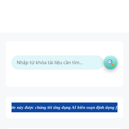
chúng tôi ứng dụng AI biên soạn định dạng file Word chất lượng cao, 