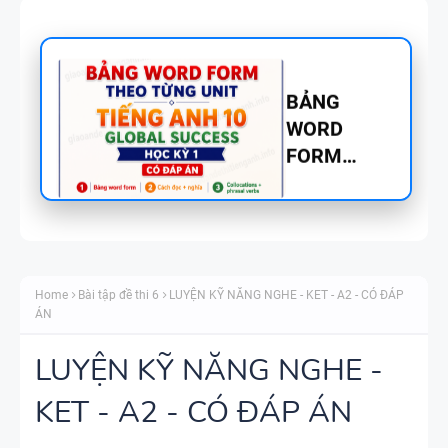
BẢNG
WORD
FORM
TIẾNG ANH
8 - GLOBAL
SUCCESS
BẢNG
THEO TỪNG
WORD
UNIT - HỌC
Home
Bài tập đề thi 6
LUYỆN KỸ NĂNG NGHE - KET - A2 - CÓ ĐÁP
FORM
KỲ 1 - CÓ
ÁN
THEO TỪNG
ĐÁP ÁN
UNIT -
LUYỆN KỸ NĂNG NGHE -
TIẾNG ANH
KET - A2 - CÓ ĐÁP ÁN
TÓM TẮT
7 - GLOBAL
CÁC
SUCCESS -