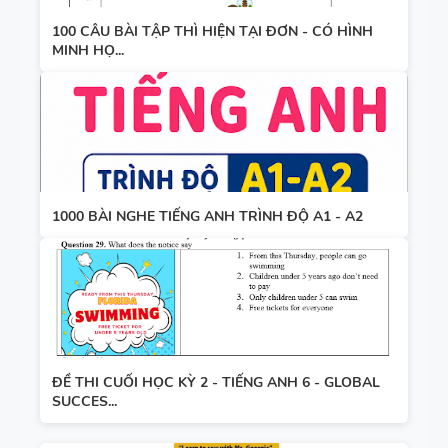
100 CÂU BÀI TẬP THÌ HIỆN TẠI ĐƠN - CÓ HÌNH
MINH HỌ...
1000 BÀI NGHE TIẾNG ANH TRÌNH ĐỘ A1 - A2
ĐỀ THI CUỐI HỌC KỲ 2 - TIẾNG ANH 6 - GLOBAL
SUCCES...