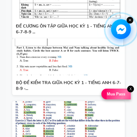
✕
ĐỀ CƯƠNG ÔN TẬP GIỮA HỌC KỲ 1 - TIẾNG ANH
6-7-8-9 ...
BỘ ĐỀ KIỂM TRA GIỮA HỌC KỲ 1 - TIẾNG ANH 6-7-
8-9 -...
X
Mua Pass