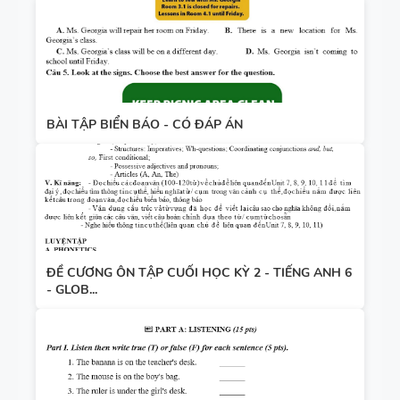
BÀI TẬP BIỂN BÁO - CÓ ĐÁP ÁN
ĐỀ CƯƠNG ÔN TẬP CUỐI HỌC KỲ 2 - TIẾNG ANH 6
- GLOB...