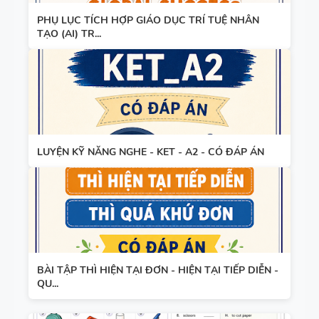
PHỤ LỤC TÍCH HỢP GIÁO DỤC TRÍ TUỆ NHÂN
TẠO (AI) TR...
LUYỆN KỸ NĂNG NGHE - KET - A2 - CÓ ĐÁP ÁN
BÀI TẬP THÌ HIỆN TẠI ĐƠN - HIỆN TẠI TIẾP DIỄN -
QU...