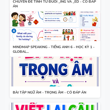
CHUYÊN ĐỀ TÍNH TỪ ĐUÔI _ING VÀ _ED - CÓ ĐÁP
TIẾNG ANH
HỢP NĂNG
ÁN
LỰC SỐ -
CẢ NĂM
TỪ VỰNG
VÀ NGỮ
PHÁP -
MINDMAP SPEAKING - TIẾNG ANH 6 - HỌC KỲ 1 -
TIẾNG ANH
GLOBAL...
6 - HỌC KỲ
1 - FILE
BẢNG
WORD +
WORD
ẢNH MINH
FORM -
HỌA
TIẾNG ANH
BÀI TẬP NGỮ ÂM - TRỌNG ÂM - CÓ ĐÁP ÁN
11 -
GLOBAL
BẢNG
SUCCESS -