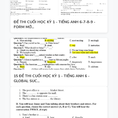
ĐỀ THI CUỐI HỌC KỲ 1 - TIẾNG ANH 6-7-8-9 -
FORM MỚ...
15 ĐỀ THI CUỐI HỌC KỲ 1 - TIẾNG ANH 6 -
GLOBAL SUC...