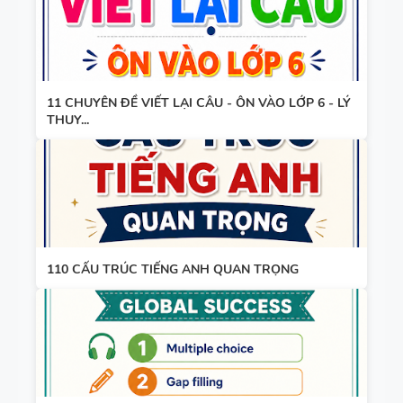
WORD
HỌC KỲ 1 -
FORM
CÓ ĐÁP ÁN
THEO TỪNG
UNIT -
11 CHUYÊN ĐỀ VIẾT LẠI CÂU - ÔN VÀO LỚP 6 - LÝ
TIẾNG ANH
THUY...
10 -
GLOBAL
SUCCESS -
HỌC KỲ 1 -
CÓ ĐÁP ÁN
110 CẤU TRÚC TIẾNG ANH QUAN TRỌNG