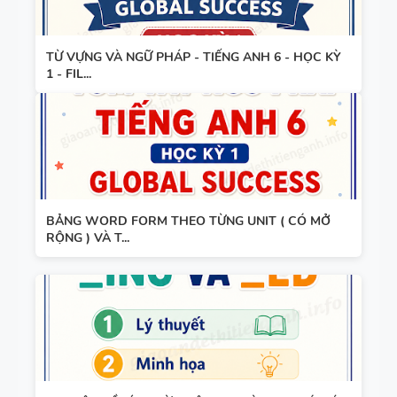
TIẾNG ANH
8 - HỌC KỲ
2 - GLOBAL
TỪ VỰNG VÀ NGỮ PHÁP - TIẾNG ANH 6 - HỌC KỲ
1 - FIL...
TỪ VỰNG -
SUCCESS -
NGỮ PHÁP
CÓ SCRIPT
- TIẾNG
+ ĐÁP ÁN
ANH 7 -
GLOBAL
SUCCESS -
GIÁO ÁN
BẢNG WORD FORM THEO TỪNG UNIT ( CÓ MỞ
HỌC KỲ 1
RỘNG ) VÀ T...
THAM
KHẢO -
TIẾNG ANH
10 -
GLOBAL
13 THÌ
SUCCESS -
TRONG
CÓ TÍCH