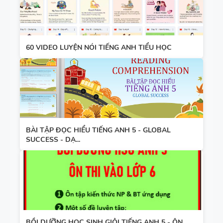
60 VIDEO LUYỆN NÓI TIẾNG ANH TIỂU HỌC
BÀI TẬP ĐỌC HIỂU TIẾNG ANH 5 - GLOBAL
SUCCESS - DẠ...
BỒI DƯỠNG HỌC SINH GIỎI TIẾNG ANH 5 - ÔN