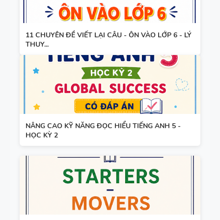
TIẾNG ANH
HỌC KỲ 1 -
8 - GLOBAL
CÓ ĐÁP ÁN
SUCCESS
11 CHUYÊN ĐỀ VIẾT LẠI CÂU - ÔN VÀO LỚP 6 - LÝ
BẢNG
THUY...
THEO TỪNG
WORD
UNIT - HỌC
FORM
KỲ 1 - CÓ
THEO TỪNG
ĐÁP ÁN
UNIT -
TIẾNG ANH
TÓM TẮT
7 - GLOBAL
NÂNG CAO KỸ NĂNG ĐỌC HIỂU TIẾNG ANH 5 -
HỌC KỲ 2
CÁC
SUCCESS -
CHUYÊN ĐỀ
HỌC KỲ 1 -
NGỮ PHÁP
CÓ ĐÁP ÁN
TIẾNG ANH
- PDF AI
SPEAKING
TIẾNG ANH