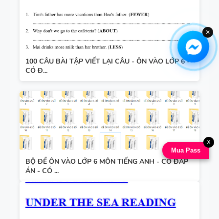
✕
100 CÂU BÀI TẬP VIẾT LẠI CÂU - ÔN VÀO LỚP 6 -
CÓ Đ...
X
Mua Pass
BỘ ĐỀ ÔN VÀO LỚP 6 MÔN TIẾNG ANH - CÓ ĐÁP
ÁN - CÓ ...