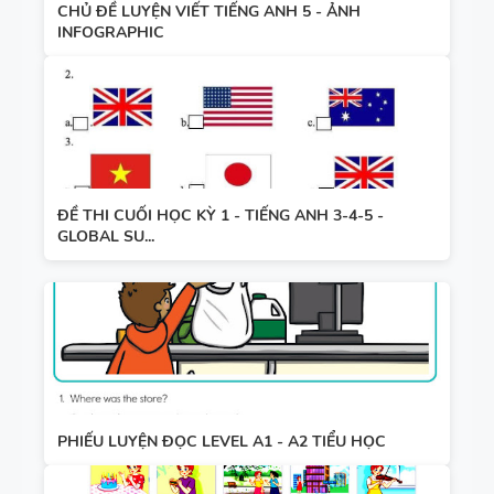
CHỦ ĐỀ LUYỆN VIẾT TIẾNG ANH 5 - ẢNH
INFOGRAPHIC
ĐỀ THI CUỐI HỌC KỲ 1 - TIẾNG ANH 3-4-5 -
GLOBAL SU...
PHIẾU LUYỆN ĐỌC LEVEL A1 - A2 TIỂU HỌC