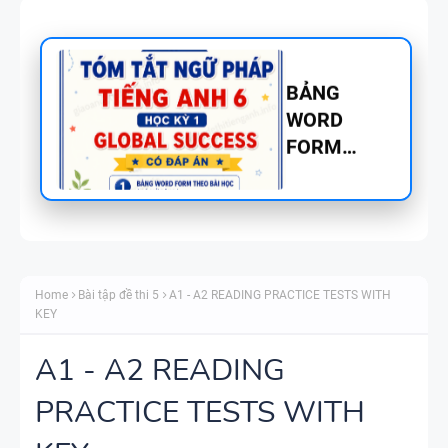
CHUYÊN ĐỀ
TÍNH TỪ
ĐUÔI _ING
VÀ _ED - CÓ
ĐÁP ÁN
MINDMAP
SPEAKING -
Home
Bài tập đề thi 5
A1 - A2 READING PRACTICE TESTS WITH
TIẾNG ANH
KEY
6 - HỌC KỲ
1 - GLOBAL
A1 - A2 READING
SUCCESS
PRACTICE TESTS WITH
TỔNG HỢP
WORD