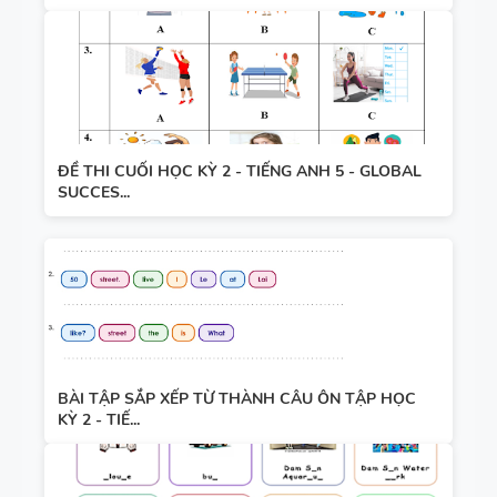
ĐỀ THI CUỐI HỌC KỲ 2 - TIẾNG ANH 5 - GLOBAL
SUCCES...
BÀI TẬP SẮP XẾP TỪ THÀNH CÂU ÔN TẬP HỌC
KỲ 2 - TIẾ...