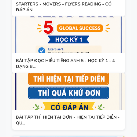
STARTERS - MOVERS - FLYERS READING - CÓ
3
ĐÁP ÁN
SPEAKING -
TIẾNG ANH
4 -
BÀI TẬP ĐỌC HIỂU TIẾNG ANH 5 - HỌC KỲ 1 - 4
CAMBRIDG
DẠNG B...
E
SPEAKING
WHEEL -
TIẾNG ANH
5 - GLOBAL
BÀI TẬP THÌ HIỆN TẠI ĐƠN - HIỆN TẠI TIẾP DIỄN -
SUCCESS
QU...
BẢNG