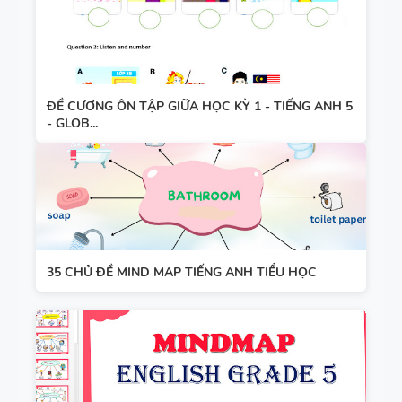
ĐỀ CƯƠNG ÔN TẬP GIỮA HỌC KỲ 1 - TIẾNG ANH 5
- GLOB...
35 CHỦ ĐỀ MIND MAP TIẾNG ANH TIỂU HỌC