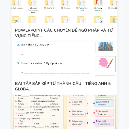
POWERPOINT CÁC CHUYÊN ĐỀ NGỮ PHÁP VÀ TỪ
VỰNG TIẾNG...
BÀI TẬP SẮP XẾP TỪ THÀNH CÂU - TIẾNG ANH 5 -
GLOBA...