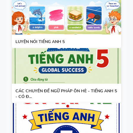
WORD
FORM
THEO TỪNG
UNIT ( CÓ
MỞ RỘNG )
LUYỆN NÓI TIẾNG ANH 5
VÀ TÓM
TẮT NGỮ
PHÁP -
TIẾNG ANH
6 - GLOBAL
SUCCESS -
CÁC CHUYÊN ĐỀ NGỮ PHÁP ÔN HÈ - TIẾNG ANH 5
HỌC KỲ 1 -
- CÓ Đ...
CÓ ĐÁP ÁN