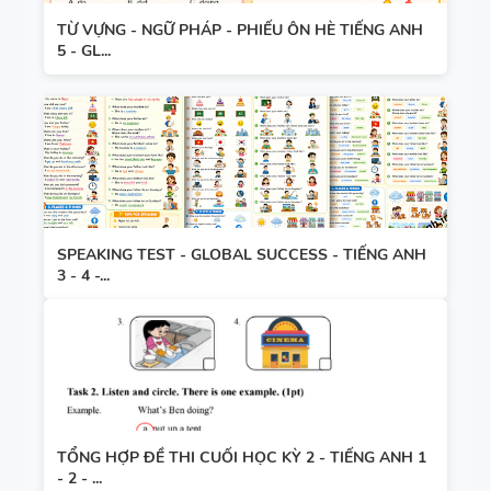
TỪ VỰNG - NGỮ PHÁP - PHIẾU ÔN HÈ TIẾNG ANH
5 - GL...
SPEAKING TEST - GLOBAL SUCCESS - TIẾNG ANH
3 - 4 -...
TỔNG HỢP ĐỀ THI CUỐI HỌC KỲ 2 - TIẾNG ANH 1
- 2 - ...