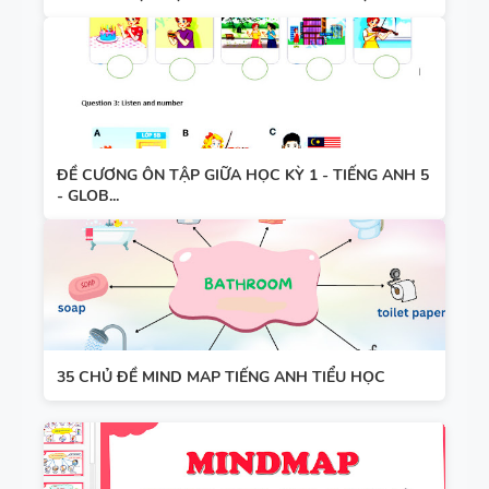
ĐỀ CƯƠNG ÔN TẬP GIỮA HỌC KỲ 1 - TIẾNG ANH 5
- GLOB...
35 CHỦ ĐỀ MIND MAP TIẾNG ANH TIỂU HỌC