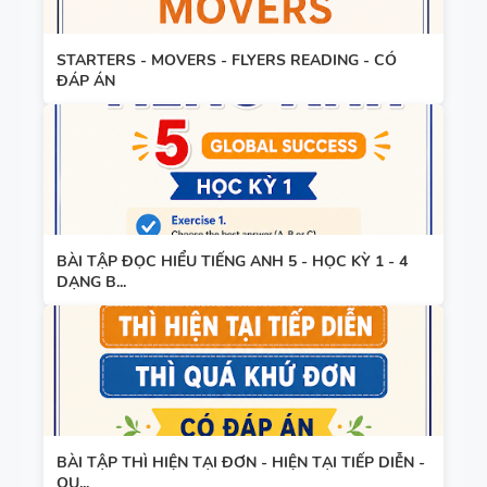
TIẾNG ANH
HỢP NĂNG
LỰC SỐ -
STARTERS - MOVERS - FLYERS READING - CÓ
CẢ NĂM
ĐÁP ÁN
TỪ VỰNG
VÀ NGỮ
PHÁP -
TIẾNG ANH
6 - HỌC KỲ
BÀI TẬP ĐỌC HIỂU TIẾNG ANH 5 - HỌC KỲ 1 - 4
1 - FILE
DẠNG B...
BẢNG
WORD +
WORD
ẢNH MINH
FORM -
HỌA
TIẾNG ANH
11 -
GLOBAL
BÀI TẬP THÌ HIỆN TẠI ĐƠN - HIỆN TẠI TIẾP DIỄN -
BẢNG
SUCCESS -
QU...