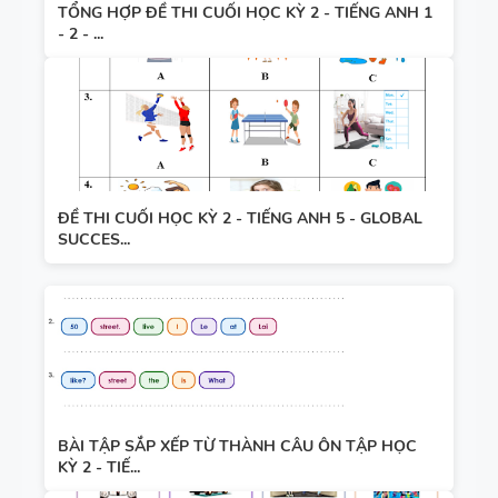
TỔNG HỢP ĐỀ THI CUỐI HỌC KỲ 2 - TIẾNG ANH 1
- 2 - ...
ĐỀ THI CUỐI HỌC KỲ 2 - TIẾNG ANH 5 - GLOBAL
SUCCES...
BÀI TẬP SẮP XẾP TỪ THÀNH CÂU ÔN TẬP HỌC
KỲ 2 - TIẾ...