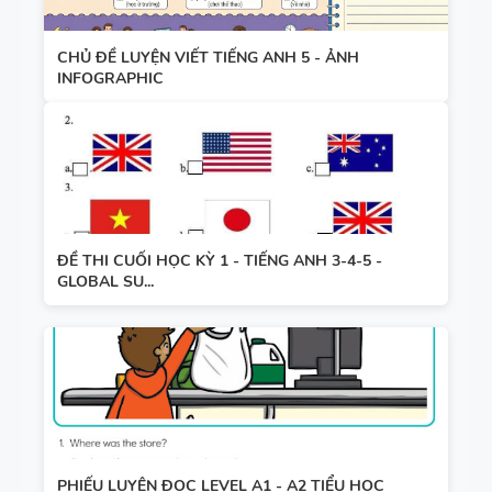
CHỦ ĐỀ LUYỆN VIẾT TIẾNG ANH 5 - ẢNH
INFOGRAPHIC
ĐỀ THI CUỐI HỌC KỲ 1 - TIẾNG ANH 3-4-5 -
GLOBAL SU...
PHIẾU LUYỆN ĐỌC LEVEL A1 - A2 TIỂU HỌC