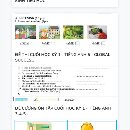
SINH TIỂU HỌC
ĐỀ THI CUỐI HỌC KỲ 1 - TIẾNG ANH 5 - GLOBAL
SUCCES...
ĐỀ CƯƠNG ÔN TẬP CUỐI HỌC KỲ 1 - TIẾNG ANH
3-4-5 - ...