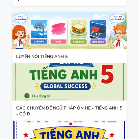
WORD
HỌC KỲ 1 -
FORM
CÓ ĐÁP ÁN
THEO TỪNG
UNIT -
TIẾNG ANH
10 -
GLOBAL
LUYỆN NÓI TIẾNG ANH 5
SUCCESS -
HỌC KỲ 1 -
CÓ ĐÁP ÁN
CÁC CHUYÊN ĐỀ NGỮ PHÁP ÔN HÈ - TIẾNG ANH 5
- CÓ Đ...