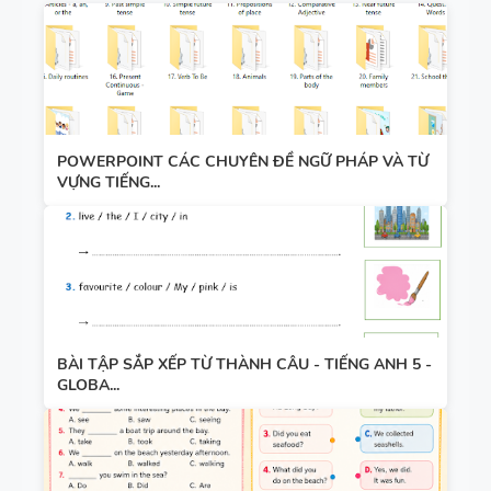
POWERPOINT CÁC CHUYÊN ĐỀ NGỮ PHÁP VÀ TỪ
VỰNG TIẾNG...
BÀI TẬP SẮP XẾP TỪ THÀNH CÂU - TIẾNG ANH 5 -
GLOBA...