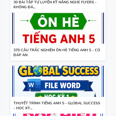
30 BÀI TẬP TỰ LUYỆN KỸ NĂNG NGHE FLYERS -
KHÔNG ĐÁ...
370 CÂU TRẮC NGHIỆM ÔN HÈ TIẾNG ANH 5 - CÓ
ĐÁP ÁN
THUYẾT TRÌNH TIẾNG ANH 5 - GLOBAL SUCCESS
- HỌC KỲ...