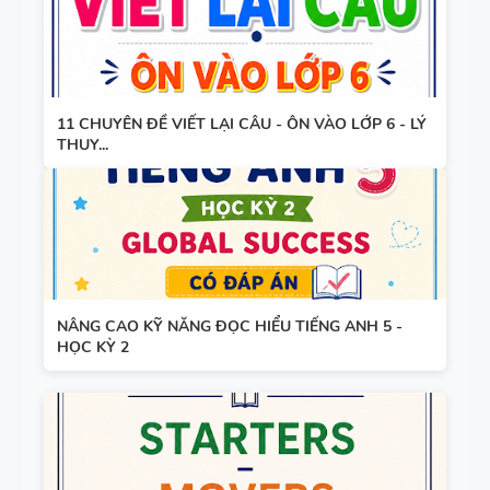
TIẾNG ANH
8 - HỌC KỲ
2 - GLOBAL
TỪ VỰNG -
SUCCESS -
11 CHUYÊN ĐỀ VIẾT LẠI CÂU - ÔN VÀO LỚP 6 - LÝ
NGỮ PHÁP
CÓ SCRIPT
THUY...
- TIẾNG
+ ĐÁP ÁN
ANH 7 -
GLOBAL
SUCCESS -
GIÁO ÁN
HỌC KỲ 1
THAM
NÂNG CAO KỸ NĂNG ĐỌC HIỂU TIẾNG ANH 5 -
KHẢO -
HỌC KỲ 2
TIẾNG ANH
10 -
GLOBAL
13 THÌ
SUCCESS -
TRONG
CÓ TÍCH