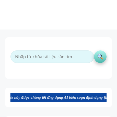
 chúng tôi ứng dụng AI biên soạn định dạng file Word chất lượng cao,