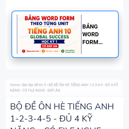
BẢNG
WORD
FORM
TIẾNG ANH
8 - GLOBAL
SUCCESS
BẢNG
THEO TỪNG
WORD
UNIT - HỌC
Home
Bài tập đề thi 5
BỘ ĐỀ ÔN HÈ TIẾNG ANH 1-2-3-4-5 - ĐỦ 4 KỸ
FORM
KỲ 1 - CÓ
NĂNG - CÓ FILE NGHE - ĐÁP ÁN
THEO TỪNG
ĐÁP ÁN
UNIT -
BỘ ĐỀ ÔN HÈ TIẾNG ANH
TIẾNG ANH
1-2-3-4-5 - ĐỦ 4 KỸ
TÓM TẮT
7 - GLOBAL
CÁC
SUCCESS -