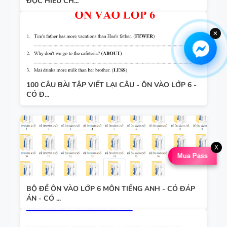
ĐỌC HIỂU CH...
✕
100 CÂU BÀI TẬP VIẾT LẠI CÂU - ÔN VÀO LỚP 6 -
CÓ Đ...
X
Mua Pass
BỘ ĐỀ ÔN VÀO LỚP 6 MÔN TIẾNG ANH - CÓ ĐÁP
ÁN - CÓ ...