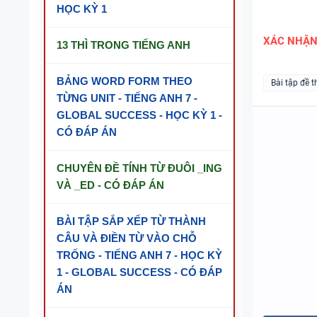
HỌC KỲ 1
XÁC NHẬ
13 THÌ TRONG TIẾNG ANH
BẢNG WORD FORM THEO
Bài tập đề t
TỪNG UNIT - TIẾNG ANH 7 -
GLOBAL SUCCESS - HỌC KỲ 1 -
CÓ ĐÁP ÁN
CHUYÊN ĐỀ TÍNH TỪ ĐUÔI _ING
VÀ _ED - CÓ ĐÁP ÁN
BÀI TẬP SẮP XẾP TỪ THÀNH
CÂU VÀ ĐIỀN TỪ VÀO CHỖ
TRỐNG - TIẾNG ANH 7 - HỌC KỲ
1 - GLOBAL SUCCESS - CÓ ĐÁP
ÁN