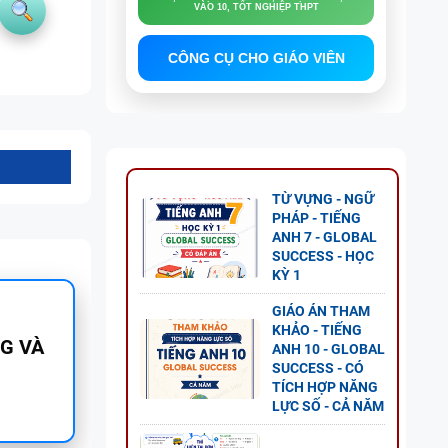
VÀO 10, TỐT NGHIỆP THPT
CÔNG CỤ CHO GIÁO VIÊN
TỪ VỰNG - NGỮ
PHÁP - TIẾNG
ANH 7 - GLOBAL
SUCCESS - HỌC
KỲ 1
GIÁO ÁN THAM
KHẢO - TIẾNG
 ANH
ANH 10 - GLOBAL
SUCCESS - CÓ
ESS
TÍCH HỢP NĂNG
LỰC SỐ - CẢ NĂM