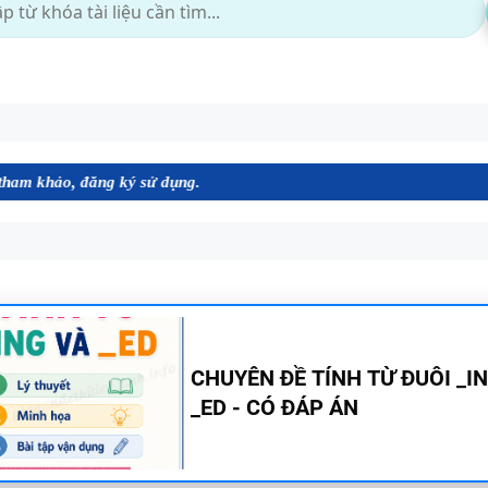
g ký sử dụng.
MINDMAP SPEAKING - TIẾNG
6 - HỌC KỲ 1 - GLOBAL SUCC