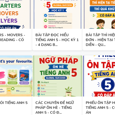
BẢNG WORD FORM TIẾNG ANH
GLOBAL SUCCESS THEO TỪN
- HỌC KỲ 1 - CÓ ĐÁP ÁN
S - MOVERS -
BÀI TẬP ĐỌC HIỂU
BÀI TẬP THÌ HIỆ
READING - CÓ
TIẾNG ANH 5 - HỌC KỲ 1
ĐƠN - HIỆN TẠI 
BẢNG WORD FORM THEO TỪ
- 4 DẠNG B...
DIỄN - QU...
UNIT - TIẾNG ANH 7 - GLOBA
SUCCESS - HỌC KỲ 1 - CÓ ĐÁ
TÓM TẮT CÁC CHUYÊN ĐỀ N
PHÁP TIẾNG ANH - PDF AI
ÓI TIẾNG ANH 5
CÁC CHUYÊN ĐỀ NGỮ
PHIẾU ÔN TẬP H
PHÁP ÔN HÈ - TIẾNG
TIẾNG ANH 5 - 
ANH 5 - CÓ Đ...
ÁN