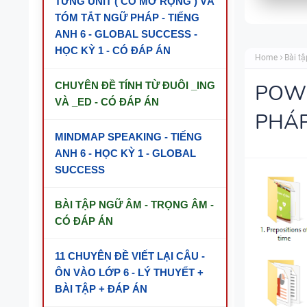
TỪNG UNIT ( CÓ MỞ RỘNG ) VÀ
TÓM TẮT NGỮ PHÁP - TIẾNG
ANH 6 - GLOBAL SUCCESS -
HỌC KỲ 1 - CÓ ĐÁP ÁN
Home
Bài tậ
CHUYÊN ĐỀ TÍNH TỪ ĐUÔI _ING
POWE
VÀ _ED - CÓ ĐÁP ÁN
PHÁP
MINDMAP SPEAKING - TIẾNG
ANH 6 - HỌC KỲ 1 - GLOBAL
SUCCESS
BÀI TẬP NGỮ ÂM - TRỌNG ÂM -
CÓ ĐÁP ÁN
11 CHUYÊN ĐỀ VIẾT LẠI CÂU -
ÔN VÀO LỚP 6 - LÝ THUYẾT +
BÀI TẬP + ĐÁP ÁN