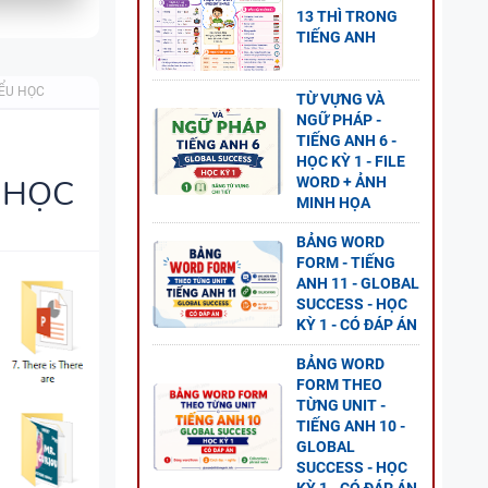
13 THÌ TRONG
TIẾNG ANH
O
ĐỀ
ỂU HỌC
TỪ VỰNG VÀ
GLOBAL
NGỮ PHÁP -
TIẾNG ANH 6 -
HỌC KỲ 1 - FILE
 HỌC
WORD + ẢNH
MINH HỌA
 CÂU
BẢNG WORD
-
FORM - TIẾNG
LOBAL
ANH 11 - GLOBAL
SUCCESS - HỌC
KỲ 1 - CÓ ĐÁP ÁN
BẢNG WORD
FORM THEO
TỪNG UNIT -
ESS -
TIẾNG ANH 10 -
GLOBAL
SUCCESS - HỌC