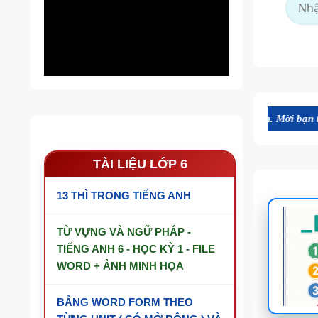
ợng cao, thuận tiện cho dạy và học tiếng Anh. Mời bạn tham khảo, đăn
TÀI LIỆU LỚP 6
13 THÌ TRONG TIẾNG ANH
TỪ VỰNG VÀ NGỮ PHÁP -
TIẾNG ANH 6 - HỌC KỲ 1 - FILE
WORD + ẢNH MINH HỌA
BẢNG WORD FORM THEO