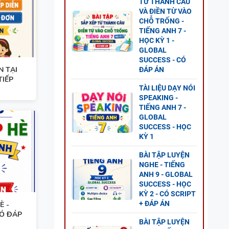
TỪ THÀNH CÂU
 8 -
VÀ ĐIỀN TỪ VÀO
G UNIT
CHỖ TRỐNG -
TIẾNG ANH 7 -
HỌC KỲ 1 -
GLOBAL
SUCCESS - CÓ
N TẠI
ĐÁP ÁN
TIẾP
NG
TÀI LIỆU DẠY NÓI
SPEAKING -
L
TIẾNG ANH 7 -
P ÁN
GLOBAL
SUCCESS - HỌC
KỲ 1
BÀI TẬP LUYỆN
NGHE - TIẾNG
ANH 9 - GLOBAL
GỮ
SUCCESS - HỌC
KỲ 2 - CÓ SCRIPT
+ ĐÁP ÁN
È -
CÓ ĐÁP
BÀI TẬP LUYỆN