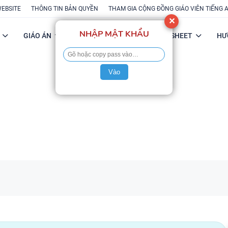
WEBSITE
THÔNG TIN BẢN QUYỀN
THAM GIA CỘNG ĐỒNG GIÁO VIÊN TIẾNG 
✕
NHẬP MẬT KHẨU
GIÁO ÁN
POWERPOINT
FLASH-SHEET
HƯ
Vào