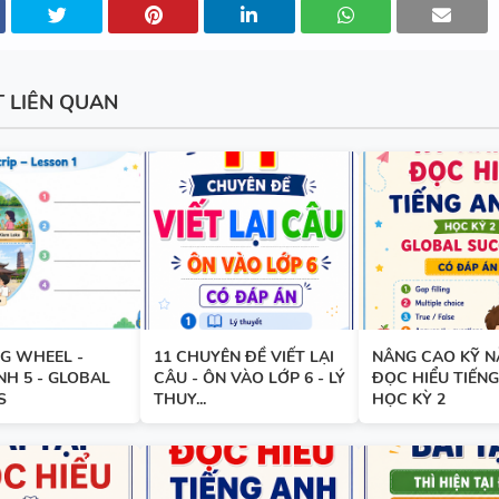
ANH 6 - HỌC KỲ 1 - FILE WOR
ẢNH MINH HỌA
T LIÊN QUAN
BẢNG WORD FORM - TIẾNG A
- GLOBAL SUCCESS - HỌC KỲ 
ĐÁP ÁN
BẢNG WORD FORM THEO TỪ
G WHEEL -
11 CHUYÊN ĐỀ VIẾT LẠI
NÂNG CAO KỸ 
UNIT - TIẾNG ANH 10 - GLOB
NH 5 - GLOBAL
CÂU - ÔN VÀO LỚP 6 - LÝ
ĐỌC HIỂU TIẾNG
SUCCESS - HỌC KỲ 1 - CÓ ĐÁ
S
THUY...
HỌC KỲ 2