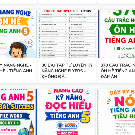
SPEAKING TIẾNG ANH 3
Ỹ NĂNG NGHE -
30 BÀI TẬP TỰ LUYỆN KỸ
SPEAKING - TIẾNG ANH 4 -
370 CÂU TRẮC 
HÈ - TIẾNG ANH
NĂNG NGHE FLYERS -
ÔN HÈ TIẾNG AN
CAMBRIDGE
KHÔNG ĐÁ...
ĐÁP ÁN
SPEAKING WHEEL - TIẾNG ANH
GLOBAL SUCCESS