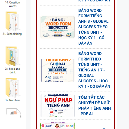
KỲ 1 - CÓ ĐÁP ÁN
BẢNG WORD
FORM TIẾNG
G ANH
ANH 8 - GLOBAL
SUCCESS THEO
 2 -
TỪNG UNIT -
HỌC KỲ 1 - CÓ
ĐÁP ÁN
BẢNG WORD
FORM THEO
TỪNG UNIT -
ANH 8
TIẾNG ANH 7 -
S - CÓ
GLOBAL
SUCCESS - HỌC
KỲ 1 - CÓ ĐÁP ÁN
TÓM TẮT CÁC
CHUYÊN ĐỀ NGỮ
PHÁP TIẾNG ANH
- PDF AI
G ANH
Ỳ 1