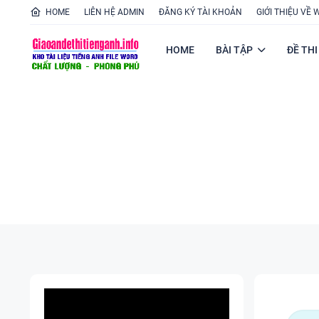
HOME
LIÊN HỆ ADMIN
ĐĂNG KÝ TÀI KHOẢN
GIỚI THIỆU VỀ 
HOME
BÀI TẬP
ĐỀ THI