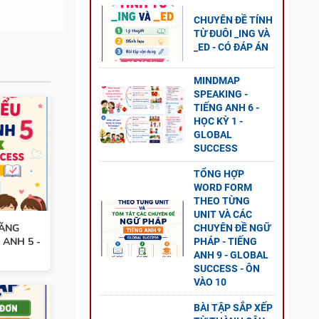
D +
CHUYÊN ĐỀ TÍNH
TỪ ĐUÔI _ING VÀ
_ED - CÓ ĐÁP ÁN
MINDMAP
SPEAKING -
NH 11
TIẾNG ANH 6 -
1 - CÓ
HỌC KỲ 1 -
GLOBAL
SUCCESS
TỔNG HỢP
WORD FORM
THEO TỪNG
NG
UNIT VÀ CÁC
NĂNG
CHUYÊN ĐỀ NGỮ
AL
 ANH 5 -
PHÁP - TIẾNG
P ÁN
ANH 9 - GLOBAL
SUCCESS - ÔN
VÀO 10
BÀI TẬP SẮP XẾP