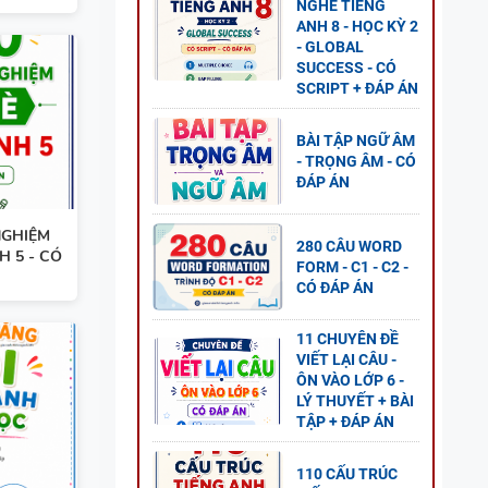
NGHE TIẾNG
ANH 8 - HỌC KỲ 2
- GLOBAL
SUCCESS - CÓ
SCRIPT + ĐÁP ÁN
BÀI TẬP NGỮ ÂM
- TRỌNG ÂM - CÓ
ĐÁP ÁN
NGHIỆM
280 CÂU WORD
H 5 - CÓ
FORM - C1 - C2 -
CÓ ĐÁP ÁN
11 CHUYÊN ĐỀ
VIẾT LẠI CÂU -
ÔN VÀO LỚP 6 -
LÝ THUYẾT + BÀI
 5 -
TẬP + ĐÁP ÁN
110 CẤU TRÚC