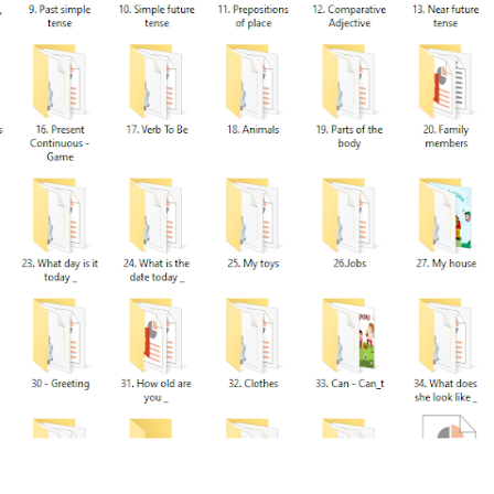
BÀI TẬP LUYỆN NGHE - TIẾN
9 - GLOBAL SUCCESS - HỌC KỲ
CÓ SCRIPT + ĐÁP ÁN
BÀI TẬP LUYỆN NGHE TIẾNG 
- HỌC KỲ 2 - GLOBAL SUCCES
SCRIPT + ĐÁP ÁN
TỪ VỰNG - NGỮ PHÁP - TIẾN
7 - GLOBAL SUCCESS - HỌC K