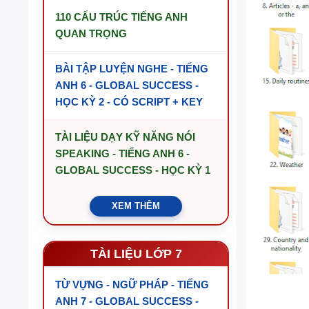
110 CẤU TRÚC TIẾNG ANH
QUAN TRỌNG
BÀI TẬP LUYỆN NGHE - TIẾNG
ANH 6 - GLOBAL SUCCESS -
HỌC KỲ 2 - CÓ SCRIPT + KEY
TÀI LIỆU DẠY KỸ NĂNG NÓI
SPEAKING - TIẾNG ANH 6 -
GLOBAL SUCCESS - HỌC KỲ 1
XEM THÊM
TÀI LIỆU LỚP 7
TỪ VỰNG - NGỮ PHÁP - TIẾNG
ANH 7 - GLOBAL SUCCESS -