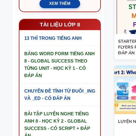
XEM THÊM
TÀI LIỆU LỚP 8
13 THÌ TRONG TIẾNG ANH
STARTER
FLYERS 
ĐÁP ÁN
BẢNG WORD FORM TIẾNG ANH
8 - GLOBAL SUCCESS THEO
TỪNG UNIT - HỌC KỲ 1 - CÓ
ĐÁP ÁN
CHUYÊN ĐỀ TÍNH TỪ ĐUÔI _ING
VÀ _ED - CÓ ĐÁP ÁN
BÀI TẬP LUYỆN NGHE TIẾNG
ANH 8 - HỌC KỲ 2 - GLOBAL
LUYỆN N
SUCCESS - CÓ SCRIPT + ĐÁP
ÁN