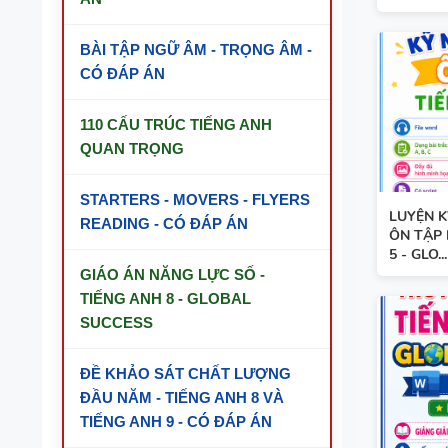
BÀI TẬP NGỮ ÂM - TRỌNG ÂM -
TỪ VỰNG - NGỮ PHÁP - TIẾNG ANH 7 -
GLOBAL SUCCESS - HỌC KỲ 1
CÓ ĐÁP ÁN
GIÁO ÁN THAM KHẢO - TIẾNG ANH 10
110 CẤU TRÚC TIẾNG ANH
- GLOBAL SUCCESS - CÓ TÍCH HỢP
QUAN TRỌNG
NĂNG LỰC SỐ - CẢ NĂM
13 THÌ TRONG TIẾNG ANH
STARTERS - MOVERS - FLYERS
LUYỆN K
READING - CÓ ĐÁP ÁN
ÔN TẬP 
TỪ VỰNG VÀ NGỮ PHÁP - TIẾNG ANH
5 - GLO...
6 - HỌC KỲ 1 - FILE WORD + ẢNH MINH
HỌA
GIÁO ÁN NĂNG LỰC SỐ -
TIẾNG ANH 8 - GLOBAL
BẢNG WORD FORM - TIẾNG ANH 11 -
SUCCESS
GLOBAL SUCCESS - HỌC KỲ 1 - CÓ ĐÁP
ÁN
ĐỀ KHẢO SÁT CHẤT LƯỢNG
BẢNG WORD FORM THEO TỪNG UNIT
ĐẦU NĂM - TIẾNG ANH 8 VÀ
- TIẾNG ANH 10 - GLOBAL SUCCESS -
TIẾNG ANH 9 - CÓ ĐÁP ÁN
HỌC KỲ 1 - CÓ ĐÁP ÁN