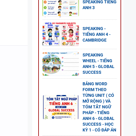
SPEAKING TIẾNG
ANH 3
SPEAKING -
G ANH
TIẾNG ANH 4 -
CAMBRIDGE
ÍCH
SPEAKING
WHEEL - TIẾNG
ANH 5 - GLOBAL
SUCCESS
BẢNG WORD
FORM THEO
TỪNG UNIT ( CÓ
MỞ RỘNG ) VÀ
TÓM TẮT NGỮ
PHÁP - TIẾNG
ANH 6 - GLOBAL
SUCCESS - HỌC
ẾNG
KỲ 1 - CÓ ĐÁP ÁN