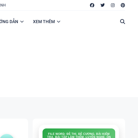
ANH
ỚNG DẪN
XEM THÊM
FILE WORD: ĐỀ THI, ĐỀ CƯƠNG, BÀI KIỂM
TRA, BÀI TẬP LÀM THÊM, LUYỆN NGHE, ÔN